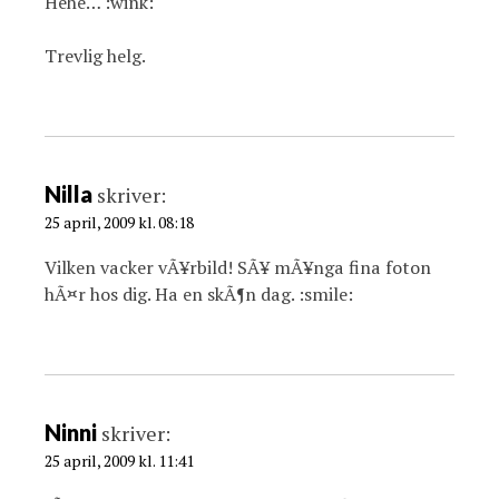
Hehe… :wink:
Trevlig helg.
Nilla
skriver:
25 april, 2009 kl. 08:18
Vilken vacker vÃ¥rbild! SÃ¥ mÃ¥nga fina foton
hÃ¤r hos dig. Ha en skÃ¶n dag. :smile:
Ninni
skriver:
25 april, 2009 kl. 11:41