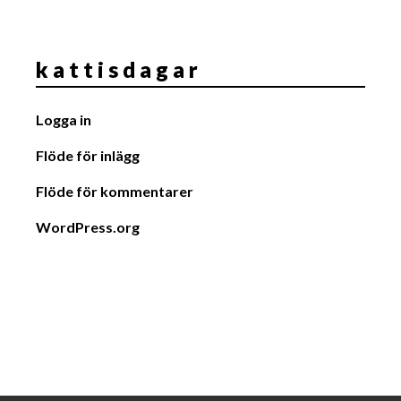
k a t t i s d a g a r
Logga in
Flöde för inlägg
Flöde för kommentarer
WordPress.org