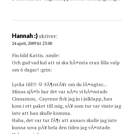
Hannah :)
skriver:
24 april, 2009 kl. 23:00
Fin bild Kattis. :smile:
Och gud vad kul att ni ska hÃ¤mta eran lilla valp
om 6 dagar! :grin:
Lycka till!!!
FÃ¶rstÃ¥r om du lÃ¤ngtar…
Minns sjÃ¤lv hur det var nÃ¤r vi hÃ¤mtade
Cinnamon, -Cayenne fick jag ju i julklapp, han
kom i ett paket till mig, sÃ¥ som tur var visste jag
inte att han skulle komma.
Haha, det var tur fÃ¶r att annars skulle jag inte
kunna sova pÃ¥ hela den tiden jag vÃ¤ntade.