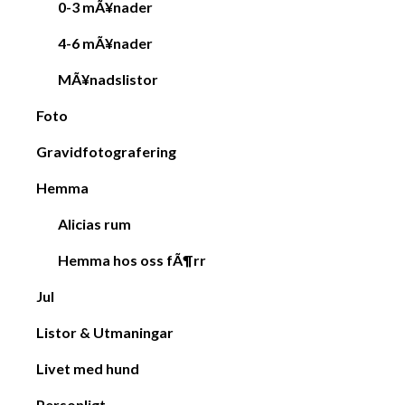
0-3 mÃ¥nader
4-6 mÃ¥nader
MÃ¥nadslistor
Foto
Gravidfotografering
Hemma
Alicias rum
Hemma hos oss fÃ¶rr
Jul
Listor & Utmaningar
Livet med hund
Personligt