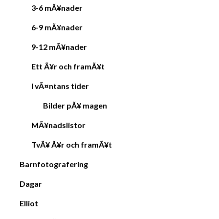
3-6 mÃ¥nader
6-9 mÃ¥nader
9-12 mÃ¥nader
Ett Ã¥r och framÃ¥t
I vÃ¤ntans tider
Bilder pÃ¥ magen
MÃ¥nadslistor
TvÃ¥ Ã¥r och framÃ¥t
Barnfotografering
Dagar
Elliot