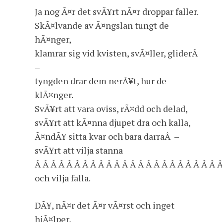
Ja nog Ã¤r det svÃ¥rt nÃ¤r droppar faller.
SkÃ¤lvande av Ã¤ngslan tungt de
hÃ¤nger,
klamrar sig vid kvisten, svÃ¤ller, gliderÂ
–
tyngden drar dem nerÃ¥t, hur de
klÃ¤nger.
SvÃ¥rt att vara oviss, rÃ¤dd och delad,
svÃ¥rt att kÃ¤nna djupet dra och kalla,
Ã¤ndÃ¥ sitta kvar och bara darraÂ –
svÃ¥rt att vilja stanna
Â Â Â Â Â Â Â Â Â Â Â Â Â Â Â Â Â Â Â Â Â Â Â 
och vilja falla.
DÃ¥, nÃ¤r det Ã¤r vÃ¤rst och inget
hjÃ¤lper,