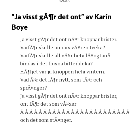
”Ja visst gÃ¶r det ont” av Karin
Boye
Ja visst gÃ¶r det ont nÃ¤r knoppar brister.
VarfÃ¶r skulle annars vÃ¥ren tveka?
VarfÃ¶r skulle all vÃ¥r heta lÃ¤ngtanÂ
bindas i det frusna bitterbleka?
HÃ¶ljet var ju knoppen hela vintern.
Vad Ã¤r det fÃ¶r nytt, som tÃ¤r och
sprÃ¤nger?
Ja visst gÃ¶r det ont nÃ¤r knoppar brister,
ont fÃ¶r det som vÃ¤xer
Â Â Â Â Â Â Â Â Â Â Â Â Â Â Â Â Â Â Â Â Â Â Â 
och det som stÃ¤nger.