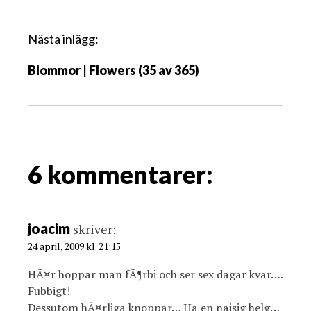
ä
g
Nästa inlägg:
g
Blommor | Flowers (35 av 365)
s
n
a
v
i
g
6 kommentarer:
a
t
i
joacim
skriver:
o
24 april, 2009 kl. 21:15
n
HÃ¤r hoppar man fÃ¶rbi och ser sex dagar kvar….
Fubbigt!
Dessutom hÃ¤rliga knoppar… Ha en najsig helg…