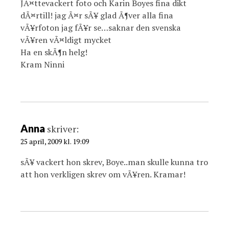
JÃ¤ttevackert foto och Karin Boyes fina dikt
dÃ¤rtill! jag Ã¤r sÃ¥ glad Ã¶ver alla fina
vÃ¥rfoton jag fÃ¥r se…saknar den svenska
vÃ¥ren vÃ¤ldigt mycket
Ha en skÃ¶n helg!
Kram Ninni
Anna
skriver:
25 april, 2009 kl. 19:09
sÃ¥ vackert hon skrev, Boye..man skulle kunna tro
att hon verkligen skrev om vÃ¥ren. Kramar!