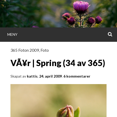
Gå
direkt
till
innehållet
S
MENY
KATTISDAGA
365 Foton 2009
,
Foto
i ord & bild
VÃ¥r | Spring (34 av 365)
Skapat av
kattis
,
24. april 2009
.
6 kommentarer