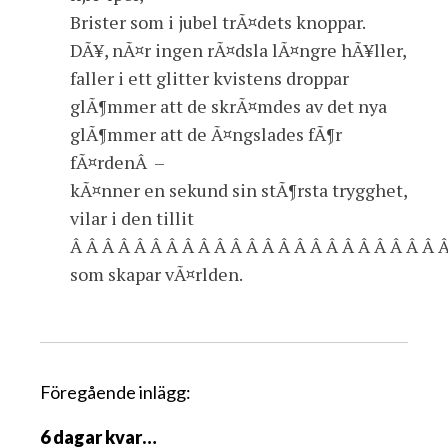
Brister som i jubel trÃ¤dets knoppar.
DÃ¥, nÃ¤r ingen rÃ¤dsla lÃ¤ngre hÃ¥ller,
faller i ett glitter kvistens droppar
glÃ¶mmer att de skrÃ¤mdes av det nya
glÃ¶mmer att de Ã¤ngslades fÃ¶r
fÃ¤rdenÂ –
kÃ¤nner en sekund sin stÃ¶rsta trygghet,
vilar i den tillit
Â Â Â Â Â Â Â Â Â Â Â Â Â Â Â Â Â Â Â Â Â Â Â 
som skapar vÃ¤rlden.
I
Föregående inlägg:
n
6 dagar kvar…
l