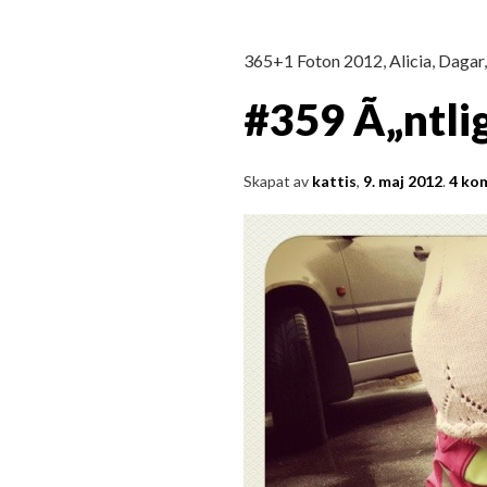
i ord & bild
365+1 Foton 2012
,
Alicia
,
Dagar
#359 Ã„ntli
Skapat av
kattis
,
9. maj 2012
.
4 ko