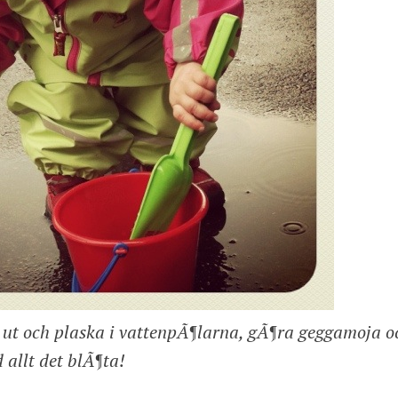
 ut och plaska i vattenpÃ¶larna, gÃ¶ra geggamoja o
 allt det blÃ¶ta!