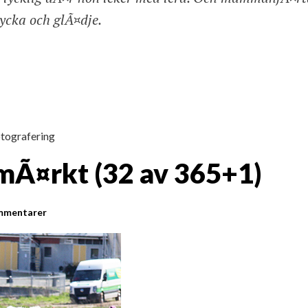
lycka och glÃ¤dje.
tografering
Ã¤rkt (32 av 365+1)
mmentarer