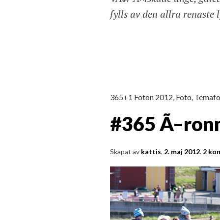
fylls av den allra renaste 
365+1 Foton 2012
,
Foto
,
Temafo
#365 Ã–ronm
Skapat av
kattis
,
2. maj 2012
.
2 ko