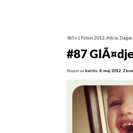
365+1 Foton 2012
,
Alicia
,
Dagar
#87 GlÃ¤dje
Skapat av
kattis
,
8. maj 2012
.
2 ko