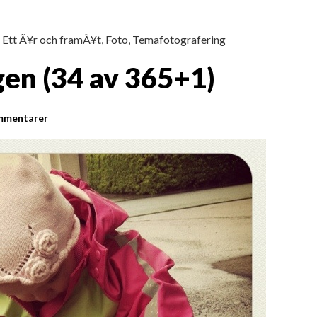
,
Ett Ã¥r och framÃ¥t
,
Foto
,
Temafotografering
gen (34 av 365+1)
mmentarer