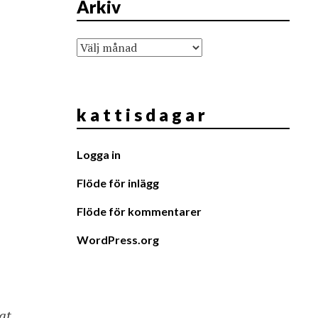
Arkiv
Arkiv
k a t t i s d a g a r
Logga in
Flöde för inlägg
Flöde för kommentarer
WordPress.org
at