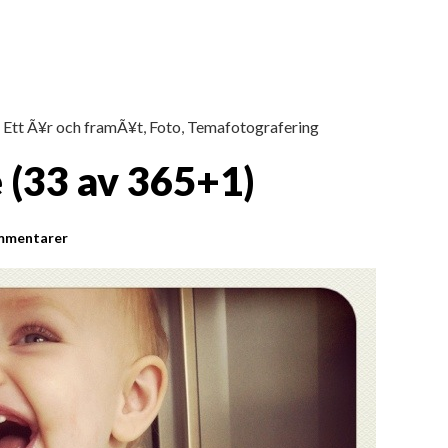
,
Ett Ã¥r och framÃ¥t
,
Foto
,
Temafotografering
 (33 av 365+1)
mmentarer