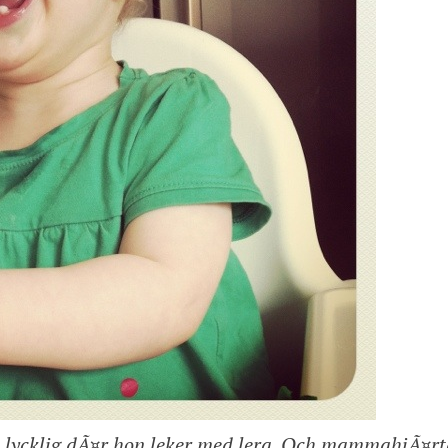
t lycklig dÃ¤r hon leker med lera. Och mammahjÃ¤rt