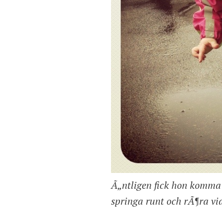
Ã„ntligen fick hon komma
springa runt och rÃ¶ra vid