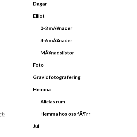
Dagar
Elliot
0-3 mÃ¥nader
4-6 mÃ¥nader
MÃ¥nadslistor
Foto
Gravidfotografering
Hemma
Alicias rum
ch
Hemma hos oss fÃ¶rr
Jul