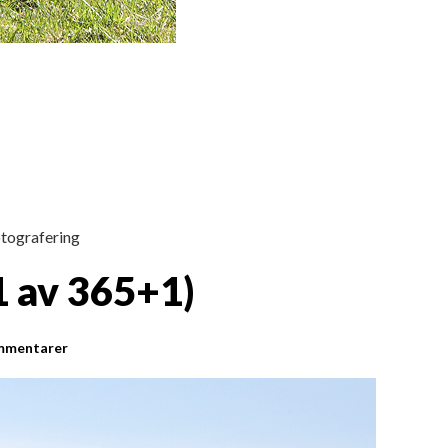
tografering
1 av 365+1)
mmentarer