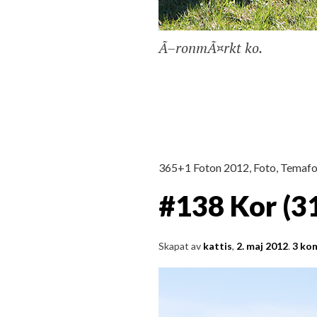
Ã–ronmÃ¤rkt ko.
365+1 Foton 2012
,
Foto
,
Temafo
#138 Kor (3
Skapat av
kattis
,
2. maj 2012
.
3 ko