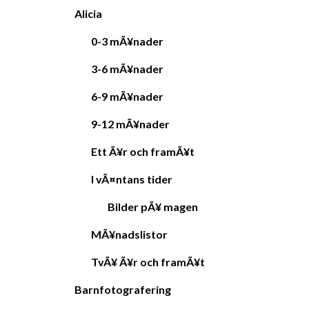
Alicia
0-3 mÃ¥nader
3-6 mÃ¥nader
6-9 mÃ¥nader
9-12 mÃ¥nader
Ett Ã¥r och framÃ¥t
I vÃ¤ntans tider
Bilder pÃ¥ magen
MÃ¥nadslistor
TvÃ¥ Ã¥r och framÃ¥t
Barnfotografering