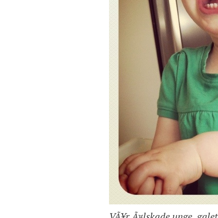
VÃ¥r Ã¤lskade unge, gale