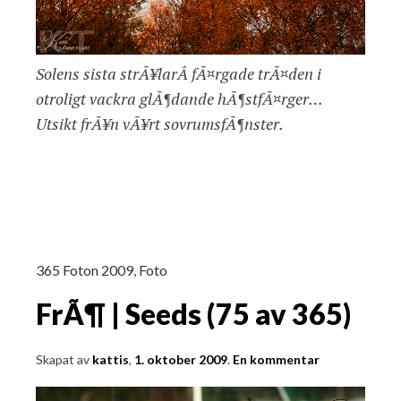
Solens sista strÃ¥larÂ fÃ¤rgade trÃ¤den i
otroligt vackra glÃ¶dande hÃ¶stfÃ¤rger…
Utsikt frÃ¥n vÃ¥rt sovrumsfÃ¶nster.
365 Foton 2009
,
Foto
FrÃ¶ | Seeds (75 av 365)
Skapat av
kattis
,
1. oktober 2009
.
En kommentar