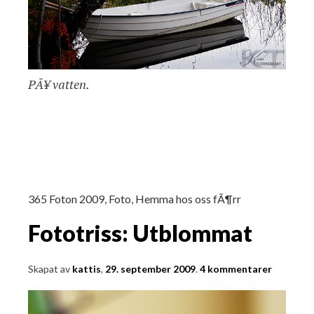
PÃ¥ vatten.
365 Foton 2009
,
Foto
,
Hemma hos oss fÃ¶rr
Fototriss: Utblommat
Skapat av
kattis
,
29. september 2009
.
4 kommentarer