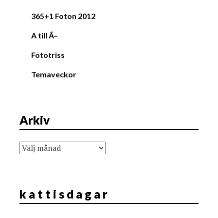
365+1 Foton 2012
A till Ã–
Fototriss
Temaveckor
Arkiv
Arkiv
k a t t i s d a g a r