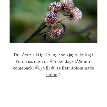
Det Ã¤rÂ riktigt lÃ¤nge sen jagÂ deltog i
Fototriss
men nu Ã¤r det dags fÃ¶r min
comeback!
Vill du se fler
utblommade
bidrag
?