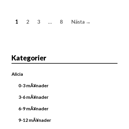
I
1
2
3
…
8
Nästa →
n
l
ä
g
Kategorier
g
s
Alicia
n
a
0-3 mÃ¥nader
v
3-6 mÃ¥nader
i
g
6-9 mÃ¥nader
a
9-12 mÃ¥nader
t