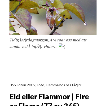
Tidig lÃ¶rdagmorgon,Â vi roar oss med att
samla vedÂ infÃ¶r vintern.
365 Foton 2009
,
Foto
,
Hemma hos oss fÃ¶rr
Eld eller Flammor | Fire