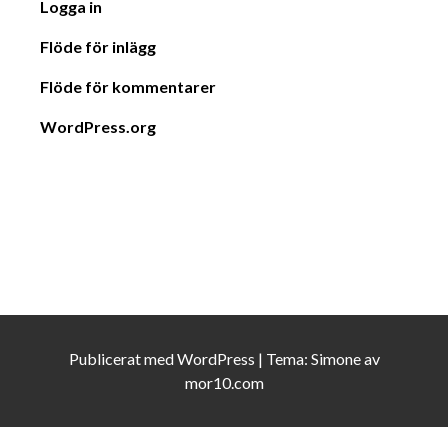
Logga in
Flöde för inlägg
Flöde för kommentarer
WordPress.org
Publicerat med
WordPress
|
Tema:
Simone
av
mor10.com