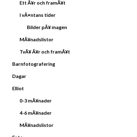
i
Ett Ã¥r och framÃ¥t
o
I vÃ¤ntans tider
n
Bilder pÃ¥ magen
MÃ¥nadslistor
TvÃ¥ Ã¥r och framÃ¥t
Barnfotografering
Dagar
Elliot
0-3 mÃ¥nader
4-6 mÃ¥nader
MÃ¥nadslistor