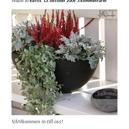
Skapat av
kattis
,
13. oktober 2009
.
3 kommentarer
VÃ¤lkommen in till oss!