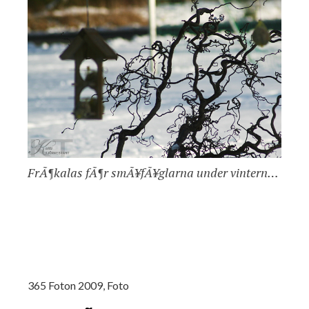
FrÃ¶kalas fÃ¶r smÃ¥fÃ¥glarna under vintern…
365 Foton 2009
,
Foto