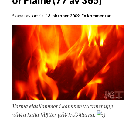
or Flame (77 av 365)
Skapat av
kattis
,
13. oktober 2009
.
En kommentar
Varma eldsflammor i kaminen vÃ¤rmer upp
vÃ¥ra kalla fÃ¶tter pÃ¥ kvÃ¤llarna.