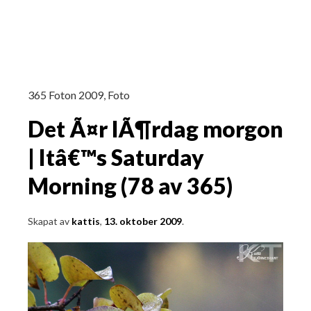
365 Foton 2009
,
Foto
Det Ã¤r lÃ¶rdag morgon
| Itâ€™s Saturday
Morning (78 av 365)
Skapat av
kattis
,
13. oktober 2009
.