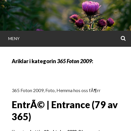
Gå
direkt
till
innehållet
S
MENY
KATTISDAGA
Ariklar i kategorin
365 Foton 2009
:
i ord & bild
365 Foton 2009
,
Foto
,
Hemma hos oss fÃ¶rr
EntrÃ© | Entrance (79 av
365)