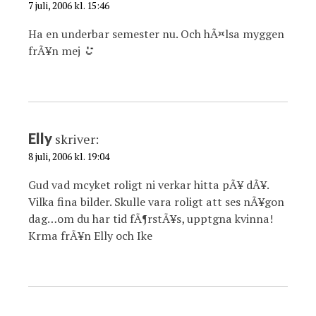
7 juli, 2006 kl. 15:46
Ha en underbar semester nu. Och hÃ¤lsa myggen
frÃ¥n mej
Elly
skriver:
8 juli, 2006 kl. 19:04
Gud vad mcyket roligt ni verkar hitta pÃ¥ dÃ¥.
Vilka fina bilder. Skulle vara roligt att ses nÃ¥gon
dag…om du har tid fÃ¶rstÃ¥s, upptgna kvinna!
Krma frÃ¥n Elly och Ike