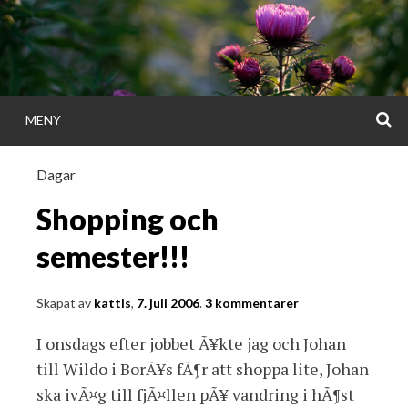
Gå
direkt
till
innehållet
S
MENY
KATTISDAGA
Dagar
i ord & bild
Shopping och
semester!!!
Skapat av
kattis
,
7. juli 2006
.
3 kommentarer
I onsdags efter jobbet Ã¥kte jag och Johan
till Wildo i BorÃ¥s fÃ¶r att shoppa lite, Johan
ska ivÃ¤g till fjÃ¤llen pÃ¥ vandring i hÃ¶st