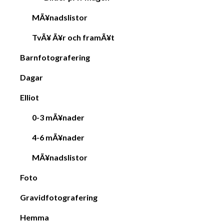
MÃ¥nadslistor
TvÃ¥ Ã¥r och framÃ¥t
Barnfotografering
Dagar
Elliot
0-3 mÃ¥nader
4-6 mÃ¥nader
MÃ¥nadslistor
Foto
Gravidfotografering
Hemma