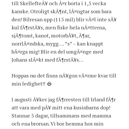
till SkellefteÃ¥ och Ã¤r borta i 1,5 vecka
kanske. Otroligt skÃ¶nt, lÃ¤ngtar som bara
den! Bilresan upp (115 mil) blir vÃ¤l inte sÃ¥
kul fÃ¶rstÃ¥s, men fiske hela nÃ¤tterna,
sjÃ¶tomt, kanot, motorbÃ¥t, Ã¶ar,
norrlÃ¤ndska, mygg…. *s* – kan knappt
bÃ¤rga mig! Blir en del umgÃ¤nge med
Johans slÃ¤kt med fÃ¶rstÃ¥s…
Hoppas nu det finns nÃ¥gon vÃ¤rme kvar till
min ledighet!!
I augusti Ã¥ker jag fÃ¶rresten till Irland fÃ¶r
att vara med pÃ¥ mitt ena kusinbarns dop!
Stannar 5 dagar, tillsammans med mamma
och ena brorsan. Vi bor hemma hos min