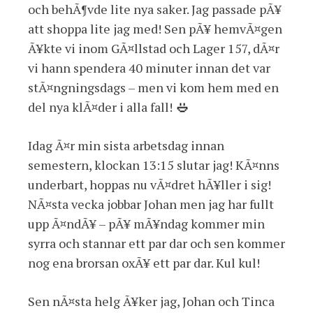
och behÃ¶vde lite nya saker. Jag passade pÃ¥
att shoppa lite jag med! Sen pÃ¥ hemvÃ¤gen
Ã¥kte vi inom GÃ¤llstad och Lager 157, dÃ¤r
vi hann spendera 40 minuter innan det var
stÃ¤ngningsdags – men vi kom hem med en
del nya klÃ¤der i alla fall!
Idag Ã¤r min sista arbetsdag innan
semestern, klockan 13:15 slutar jag! KÃ¤nns
underbart, hoppas nu vÃ¤dret hÃ¥ller i sig!
NÃ¤sta vecka jobbar Johan men jag har fullt
upp Ã¤ndÃ¥ – pÃ¥ mÃ¥ndag kommer min
syrra och stannar ett par dar och sen kommer
nog ena brorsan oxÃ¥ ett par dar. Kul kul!
Sen nÃ¤sta helg Ã¥ker jag, Johan och Tinca