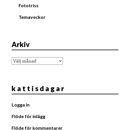
Fototriss
Temaveckor
Arkiv
Arkiv
k a t t i s d a g a r
Logga in
Flöde för inlägg
Flöde för kommentarer