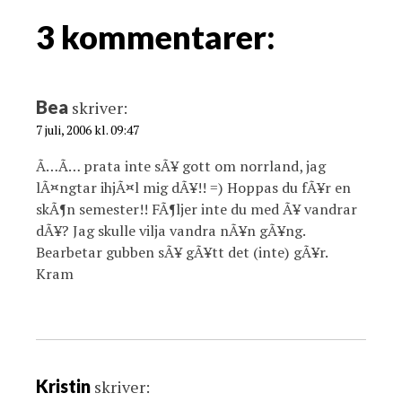
i
g
3 kommentarer:
a
t
i
Bea
skriver:
o
7 juli, 2006 kl. 09:47
n
Ã…Ã… prata inte sÃ¥ gott om norrland, jag
lÃ¤ngtar ihjÃ¤l mig dÃ¥!! =) Hoppas du fÃ¥r en
skÃ¶n semester!! FÃ¶ljer inte du med Ã¥ vandrar
dÃ¥? Jag skulle vilja vandra nÃ¥n gÃ¥ng.
Bearbetar gubben sÃ¥ gÃ¥tt det (inte) gÃ¥r.
Kram
Kristin
skriver: