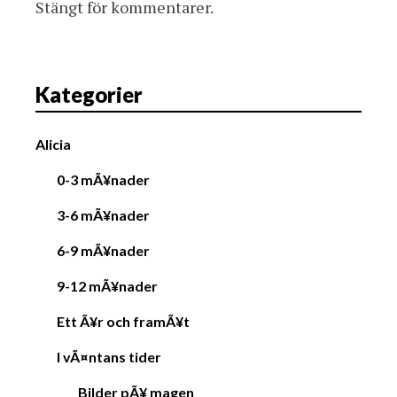
Stängt för kommentarer.
Kategorier
Alicia
0-3 mÃ¥nader
3-6 mÃ¥nader
6-9 mÃ¥nader
9-12 mÃ¥nader
Ett Ã¥r och framÃ¥t
I vÃ¤ntans tider
Bilder pÃ¥ magen