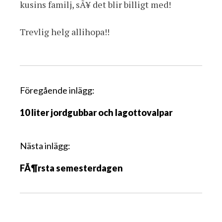
kusins familj, sÃ¥ det blir billigt med!
Trevlig helg allihopa!!
I
Föregående inlägg:
n
10 liter jordgubbar och lagottovalpar
l
ä
g
Nästa inlägg:
g
FÃ¶rsta semesterdagen
s
n
a
v