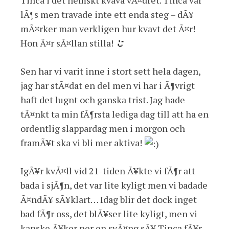
Tinca i det hemskt kvava vÃ¤dret. Tinca var
lÃ¶s men travade inte ett enda steg – dÃ¥
mÃ¤rker man verkligen hur kvavt det Ã¤r!
Hon Ã¤r sÃ¤llan stilla!
Sen har vi varit inne i stort sett hela dagen,
jag har stÃ¤dat en del men vi har i Ã¶vrigt
haft det lugnt och ganska trist. Jag hade
tÃ¤nkt ta min fÃ¶rsta lediga dag till att ha en
ordentlig slappardag men i morgon och
framÃ¥t ska vi bli mer aktiva!
IgÃ¥r kvÃ¤ll vid 21-tiden Ã¥kte vi fÃ¶r att
bada i sjÃ¶n, det var lite kyligt men vi badade
Ã¤ndÃ¥ sÃ¥klart… Idag blir det dock inget
bad fÃ¶r oss, det blÃ¥ser lite kyligt, men vi
kanske Ã¥ker ner en svÃ¤ng sÃ¥ Tinca fÃ¥r