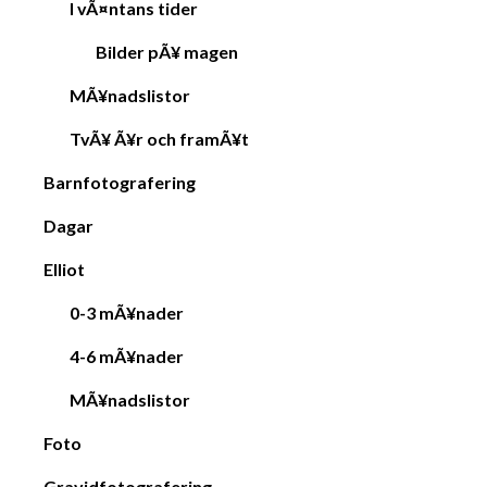
I vÃ¤ntans tider
Bilder pÃ¥ magen
MÃ¥nadslistor
TvÃ¥ Ã¥r och framÃ¥t
Barnfotografering
Dagar
Elliot
0-3 mÃ¥nader
4-6 mÃ¥nader
MÃ¥nadslistor
Foto
Gravidfotografering