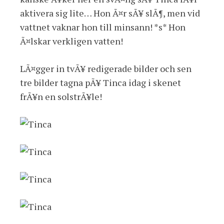
aktivera sig lite… Hon Ã¤r sÃ¥ slÃ¶, men vid
vattnet vaknar hon till minsann! *s* Hon
Ã¤lskar verkligen vatten!
LÃ¤gger in tvÃ¥ redigerade bilder och sen
tre bilder tagna pÃ¥ Tinca idag i skenet
frÃ¥n en solstrÃ¥le!