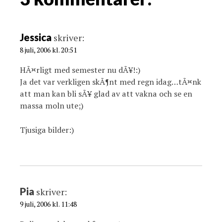
a
t
i
Jessica
skriver:
o
8 juli, 2006 kl. 20:51
n
HÃ¤rligt med semester nu dÃ¥!:)
Ja det var verkligen skÃ¶nt med regn idag…tÃ¤nk
att man kan bli sÃ¥ glad av att vakna och se en
massa moln ute;)
Tjusiga bilder:)
Pia
skriver:
9 juli, 2006 kl. 11:48