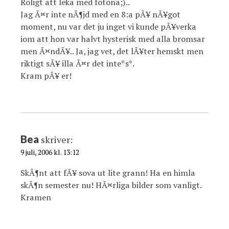
Roligt att leka med fotona;)..
Jag Ã¤r inte nÃ¶jd med en 8:a pÃ¥ nÃ¥got
moment, nu var det ju inget vi kunde pÃ¥verka
iom att hon var halvt hysterisk med alla bromsar
men Ã¤ndÃ¥.. Ja, jag vet, det lÃ¥ter hemskt men
riktigt sÃ¥ illa Ã¤r det inte*s*.
Kram pÃ¥ er!
Bea
skriver:
9 juli, 2006 kl. 13:12
SkÃ¶nt att fÃ¥ sova ut lite grann! Ha en himla
skÃ¶n semester nu! HÃ¤rliga bilder som vanligt.
Kramen