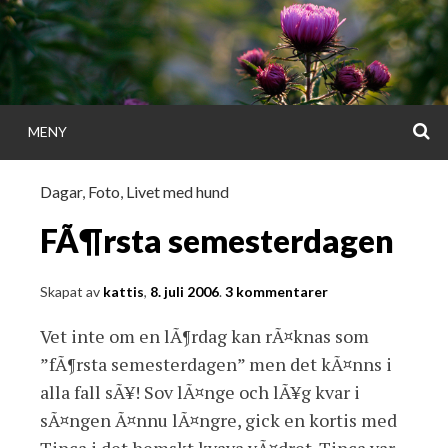
Gå
direkt
till
innehållet
S
MENY
KATTISDAGA
Dagar
,
Foto
,
Livet med hund
i ord & bild
FÃ¶rsta semesterdagen
Skapat av
kattis
,
8. juli 2006
.
3 kommentarer
Vet inte om en lÃ¶rdag kan rÃ¤knas som
”fÃ¶rsta semesterdagen” men det kÃ¤nns i
alla fall sÃ¥! Sov lÃ¤nge och lÃ¥g kvar i
sÃ¤ngen Ã¤nnu lÃ¤ngre, gick en kortis med