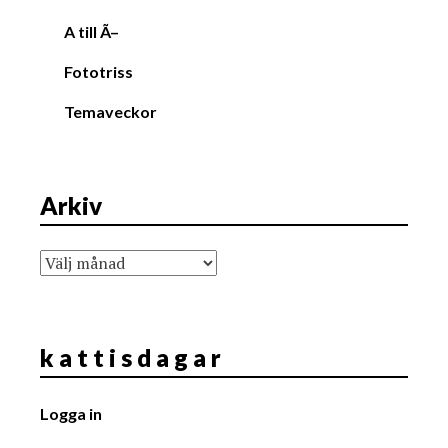
A till Ã–
Fototriss
Temaveckor
Arkiv
Arkiv
k a t t i s d a g a r
Logga in