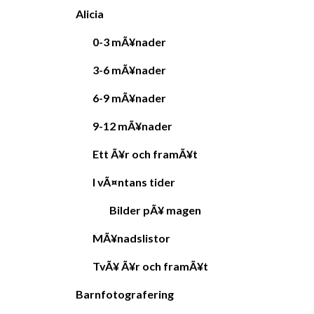
Alicia
0-3 mÃ¥nader
3-6 mÃ¥nader
6-9 mÃ¥nader
9-12 mÃ¥nader
Ett Ã¥r och framÃ¥t
I vÃ¤ntans tider
Bilder pÃ¥ magen
MÃ¥nadslistor
TvÃ¥ Ã¥r och framÃ¥t
Barnfotografering