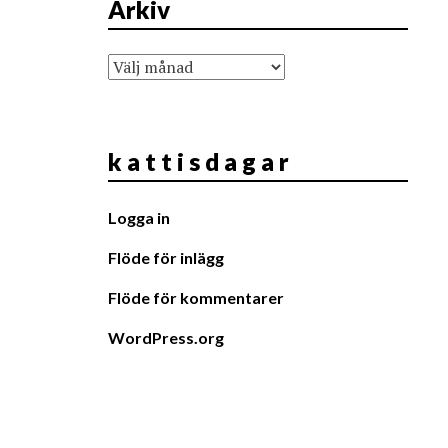
Arkiv
Arkiv
k a t t i s d a g a r
Logga in
Flöde för inlägg
Flöde för kommentarer
WordPress.org