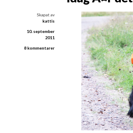
i ord & bild
Skapat av
kattis
10. september
2011
8 kommentarer