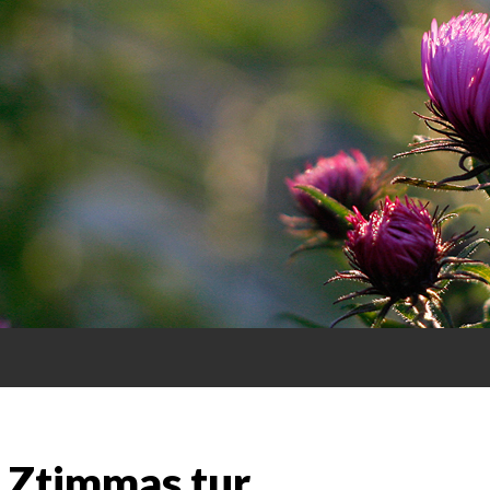
R
 Ztimmas tur.