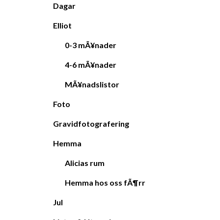
Dagar
Elliot
0-3 mÃ¥nader
4-6 mÃ¥nader
MÃ¥nadslistor
Foto
Gravidfotografering
Hemma
Alicias rum
Hemma hos oss fÃ¶rr
Jul