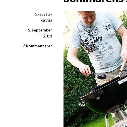
i ord & bild
Skapat av
kattis
5. september
2011
3 kommentarer