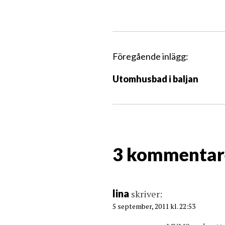
I
Föregående inlägg:
n
Utomhusbad i baljan
l
ä
g
g
s
3 kommentar
n
a
v
i
lina
skriver:
g
5 september, 2011 kl. 22:53
a