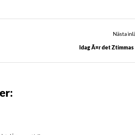
Nästa inl
Idag Ã¤r det Ztimmas 
er: