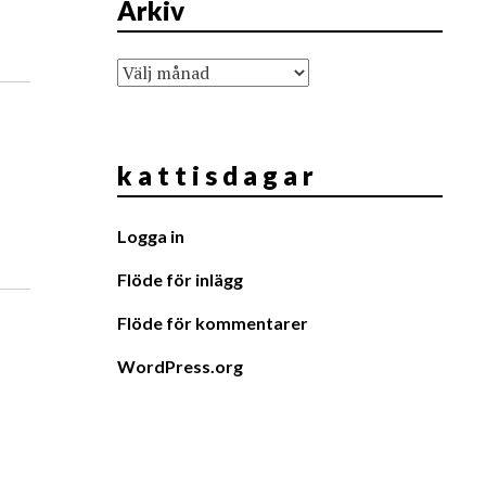
Arkiv
Arkiv
k a t t i s d a g a r
Logga in
Flöde för inlägg
Flöde för kommentarer
WordPress.org