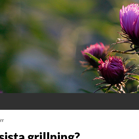
rr
R
sta grillning?