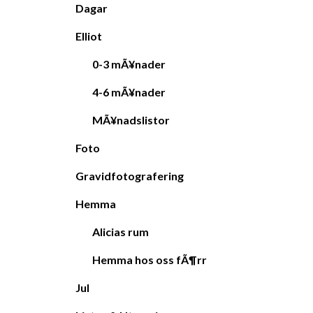
Dagar
Elliot
0-3 mÃ¥nader
4-6 mÃ¥nader
MÃ¥nadslistor
Foto
Gravidfotografering
Hemma
Alicias rum
Hemma hos oss fÃ¶rr
Jul