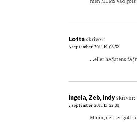
men MUMS vad gott d
t
i
o
n
Lotta
skriver:
6 september, 2011 kl. 06:32
…eller hÃ¶stens fÃ¶
Ingela, Zeb, Indy
skriver:
7 september, 2011 kl. 22:00
Mmm, det ser gott u