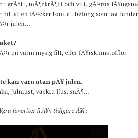
ar i grÃ¥tt, mÃ¶rkrÃ¶tt och vitt, gÃ¤rna lÃ¥ngsm
hittat en lÃ¤cker tomte i betong som jag funder
hÃ¤r julen…
paket?
¤r en varm mysig filt, eller fÃ¥rskinnstofflor
e kan vara utan pÃ¥ julen.
inka, julmust, vackra ljus, snÃ¶…
gra favoriter frÃ¥n tidigare Ã¥r: