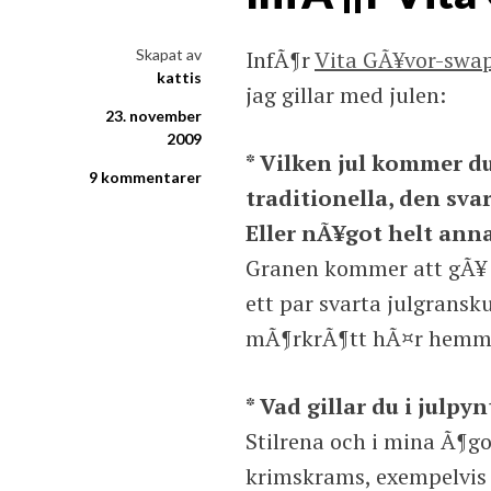
i ord & bild
Skapat av
InfÃ¶r
Vita GÃ¥vor-swa
kattis
jag gillar med julen:
23. november
2009
* Vilken jul kommer 
9 kommentarer
traditionella, den sva
Eller nÃ¥got helt ann
Granen kommer att gÃ¥ i 
ett par svarta julgransk
mÃ¶rkrÃ¶tt hÃ¤r hemma,
* Vad gillar du i julpy
Stilrena och i mina Ã¶go
krimskrams, exempelvis g