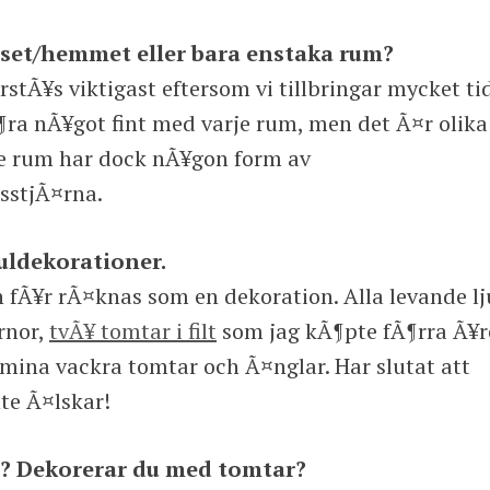
uset/hemmet eller bara enstaka rum?
tÃ¥s viktigast eftersom vi tillbringar mycket ti
¶ra nÃ¥got fint med varje rum, men det Ã¤r olika
rje rum har dock nÃ¥gon form av
sstjÃ¤rna.
uldekorationer.
fÃ¥r rÃ¤knas som en dekoration. Alla levande lj
rnor,
tvÃ¥ tomtar i filt
som jag kÃ¶pte fÃ¶rra Ã¥r
mina vackra tomtar och Ã¤nglar. Har slutat att
nte Ã¤lskar!
r? Dekorerar du med tomtar?