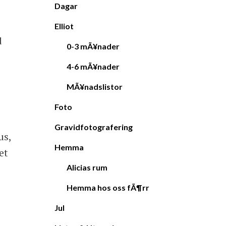
Dagar
Elliot
d
0-3 mÃ¥nader
4-6 mÃ¥nader
MÃ¥nadslistor
Foto
Gravidfotografering
us,
Hemma
et
Alicias rum
Hemma hos oss fÃ¶rr
Jul