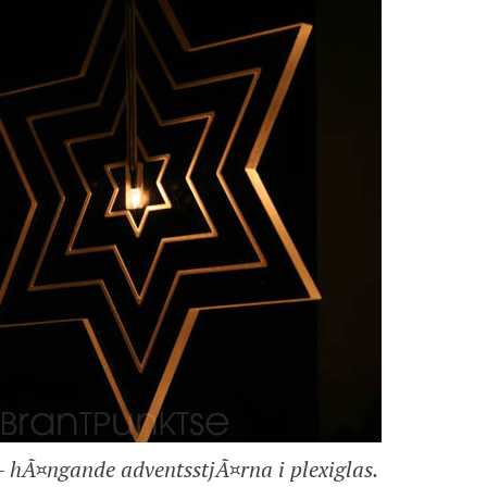
 – hÃ¤ngande adventsstjÃ¤rna i plexiglas.