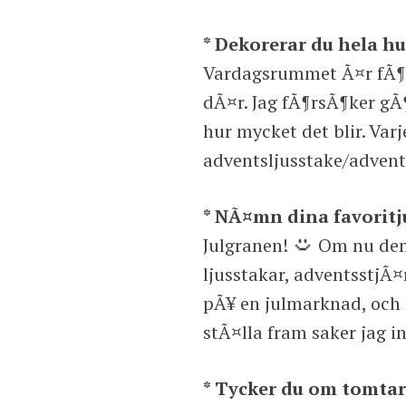
* Dekorerar du hela h
Vardagsrummet Ã¤r fÃ¶rs
dÃ¤r. Jag fÃ¶rsÃ¶ker gÃ
hur mycket det blir. Va
adventsljusstake/advent
* NÃ¤mn dina favoritj
Julgranen!
Om nu den 
ljusstakar, adventsstjÃ¤
pÃ¥ en julmarknad, och 
stÃ¤lla fram saker jag i
* Tycker du om tomta