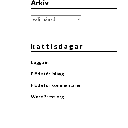
Arkiv
Arkiv
k a t t i s d a g a r
Logga in
Flöde för inlägg
Flöde för kommentarer
WordPress.org