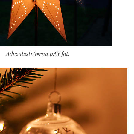
AdventsstjÃ¤rna pÃ¥ fot.