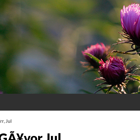
rr
,
Jul
R
 GÃ¥vor Jul