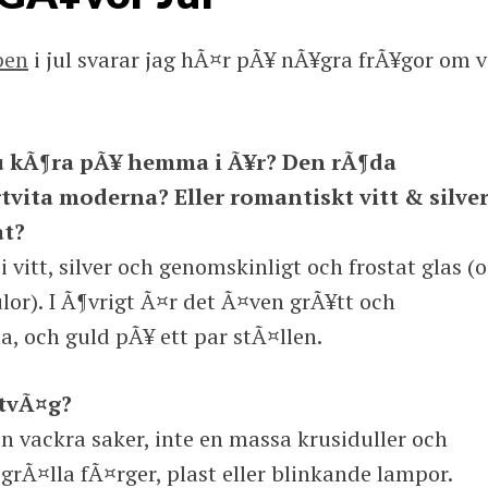
pen
i jul svarar jag hÃ¤r pÃ¥ nÃ¥gra frÃ¥gor om 
du kÃ¶ra pÃ¥ hemma i Ã¥r? Den rÃ¶da
rtvita moderna? Eller romantiskt vitt & silve
at?
vitt, silver och genomskinligt och frostat glas (
ulor). I Ã¶vrigt Ã¤r det Ã¤ven grÃ¥tt och
 och guld pÃ¥ ett par stÃ¤llen.
ntvÃ¤g?
n vackra saker, inte en massa krusiduller och
rÃ¤lla fÃ¤rger, plast eller blinkande lampor.