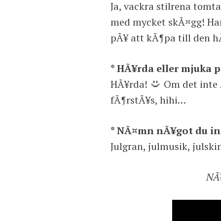
Ja, vackra stilrena tomt
med mycket skÃ¤gg! Har 
pÃ¥ att kÃ¶pa till den 
* HÃ¥rda eller mjuka 
HÃ¥rda!
Om det inte Ã
fÃ¶rstÃ¥s, hihi…
* NÃ¤mn nÃ¥got du int
Julgran, julmusik, julsk
NÃ¥