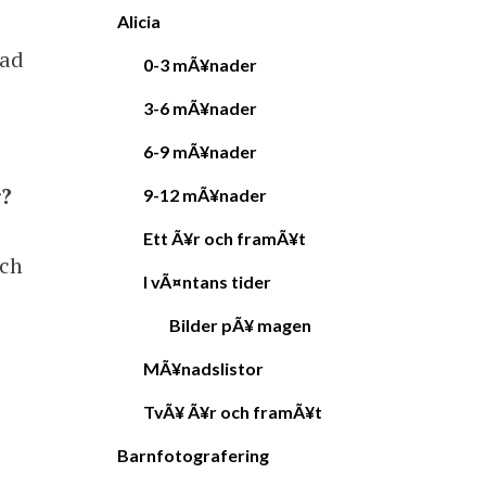
Alicia
vad
0-3 mÃ¥nader
3-6 mÃ¥nader
6-9 mÃ¥nader
r?
9-12 mÃ¥nader
Ett Ã¥r och framÃ¥t
och
I vÃ¤ntans tider
Bilder pÃ¥ magen
MÃ¥nadslistor
TvÃ¥ Ã¥r och framÃ¥t
Barnfotografering