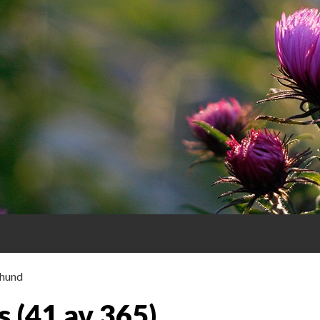
 hund
R
s (41 av 365)