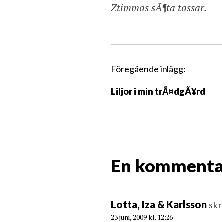
Ztimmas sÃ¶ta tassar.
I
Föregående inlägg:
n
Liljor i min trÃ¤dgÃ¥rd
l
ä
g
g
s
En kommenta
n
a
v
i
Lotta, Iza & Karlsson
skr
g
23 juni, 2009 kl. 12:26