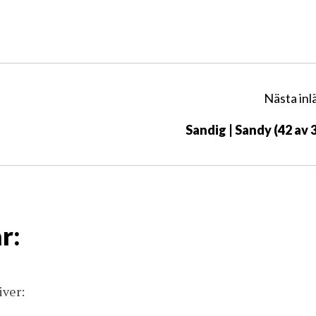
Nästa inl
Sandig | Sandy (42 av 
r:
iver: