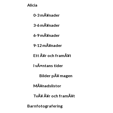
Alicia
0-3 mÃ¥nader
3-6 mÃ¥nader
6-9 mÃ¥nader
9-12 mÃ¥nader
Ett Ã¥r och framÃ¥t
I vÃ¤ntans tider
Bilder pÃ¥ magen
MÃ¥nadslistor
TvÃ¥ Ã¥r och framÃ¥t
Barnfotografering