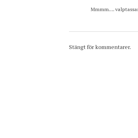
a
Mmmm…. valptassar.
t
i
o
n
Stängt för kommentarer.