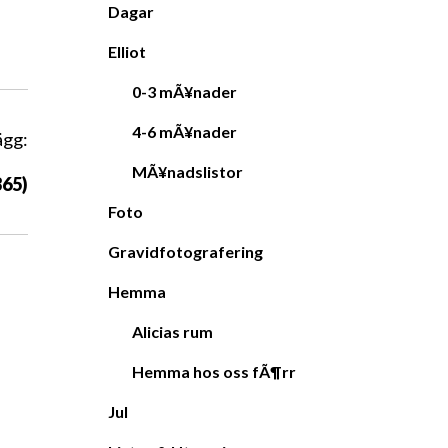
Dagar
Elliot
0-3 mÃ¥nader
4-6 mÃ¥nader
ägg:
MÃ¥nadslistor
365)
Foto
Gravidfotografering
Hemma
Alicias rum
Hemma hos oss fÃ¶rr
Jul