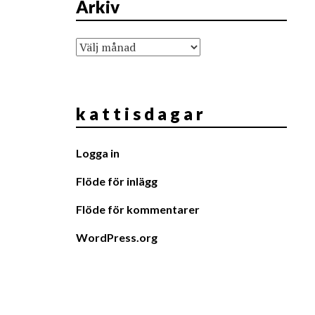
Arkiv
Arkiv
k a t t i s d a g a r
Logga in
Flöde för inlägg
Flöde för kommentarer
WordPress.org