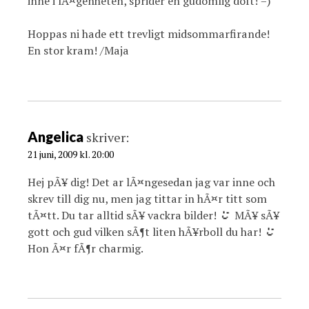
inne i lÃ¤genheten, sprider en gudomlig doft! =)
Hoppas ni hade ett trevligt midsommarfirande!
En stor kram! /Maja
Angelica
skriver:
21 juni, 2009 kl. 20:00
Hej pÃ¥ dig! Det ar lÃ¤ngesedan jag var inne och
skrev till dig nu, men jag tittar in hÃ¤r titt som
tÃ¤tt. Du tar alltid sÃ¥ vackra bilder!
MÃ¥ sÃ¥
gott och gud vilken sÃ¶t liten hÃ¥rboll du har!
Hon Ã¤r fÃ¶r charmig.