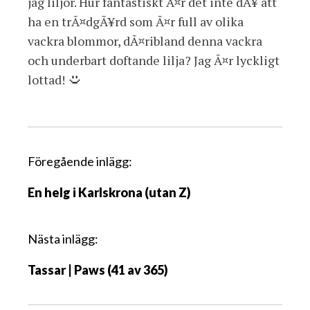
jag liljor. Hur fantastiskt Ã¤r det inte dÃ¥ att
ha en trÃ¤dgÃ¥rd som Ã¤r full av olika
vackra blommor, dÃ¤ribland denna vackra
och underbart doftande lilja? Jag Ã¤r lyckligt
lottad!
I
Föregående inlägg:
n
En helg i Karlskrona (utan Z)
l
ä
g
Nästa inlägg:
g
Tassar | Paws (41 av 365)
s
n