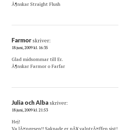
Ã¶nskar Straight Flush
Farmor
skriver:
18 juni, 2009 kl. 16:35
Glad midsommar till Er.
Ã¶nskar Farmor o Farfar
Julia och Alba
skriver:
18 juni, 2009 kl. 21:53
Hej!
Va lÃ¤ngesen!! Saknade er pÃ¥ valptrÃ¤ffen sist!