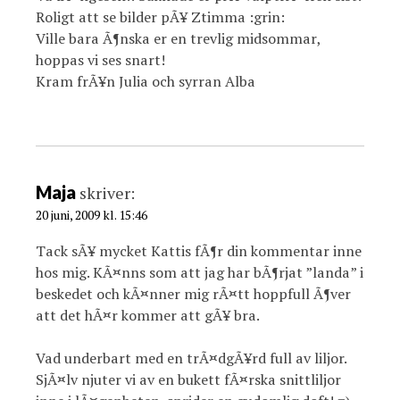
Roligt att se bilder pÃ¥ Ztimma :grin:
Ville bara Ã¶nska er en trevlig midsommar,
hoppas vi ses snart!
Kram frÃ¥n Julia och syrran Alba
Maja
skriver:
20 juni, 2009 kl. 15:46
Tack sÃ¥ mycket Kattis fÃ¶r din kommentar inne
hos mig. KÃ¤nns som att jag har bÃ¶rjat ”landa” i
beskedet och kÃ¤nner mig rÃ¤tt hoppfull Ã¶ver
att det hÃ¤r kommer att gÃ¥ bra.
Vad underbart med en trÃ¤dgÃ¥rd full av liljor.
SjÃ¤lv njuter vi av en bukett fÃ¤rska snittliljor