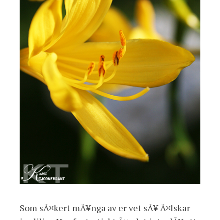
Som sÃ¤kert mÃ¥nga av er vet sÃ¥ Ã¤lskar