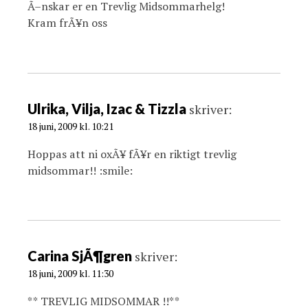
Ã–nskar er en Trevlig Midsommarhelg!
Kram frÃ¥n oss
Ulrika, Vilja, Izac & Tizzla
skriver:
18 juni, 2009 kl. 10:21
Hoppas att ni oxÃ¥ fÃ¥r en riktigt trevlig
midsommar!! :smile:
Carina SjÃ¶gren
skriver:
18 juni, 2009 kl. 11:30
** TREVLIG MIDSOMMAR !!**