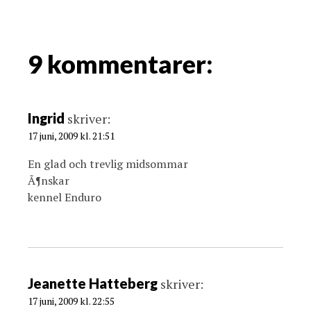
a
v
i
g
9 kommentarer:
a
t
i
Ingrid
skriver:
o
17 juni, 2009 kl. 21:51
n
En glad och trevlig midsommar
Ã¶nskar
kennel Enduro
Jeanette Hatteberg
skriver:
17 juni, 2009 kl. 22:55