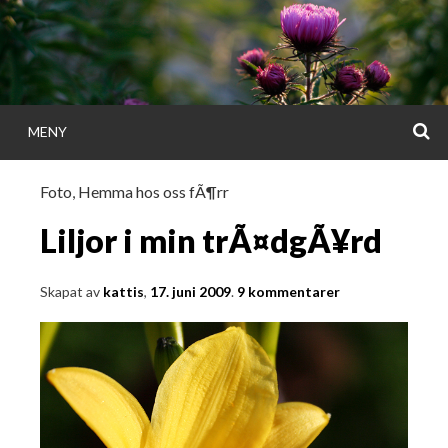
Gå
direkt
till
innehållet
S
MENY
KATTISDAGA
Foto
,
Hemma hos oss fÃ¶rr
i ord & bild
Liljor i min trÃ¤dgÃ¥rd
Skapat av
kattis
,
17. juni 2009
.
9 kommentarer