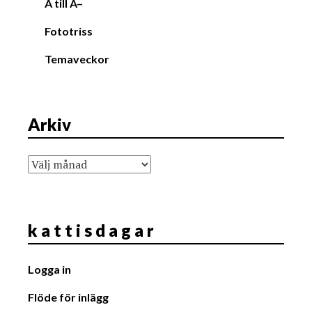
A till Ã–
Fototriss
Temaveckor
Arkiv
Arkiv
k a t t i s d a g a r
Logga in
Flöde för inlägg