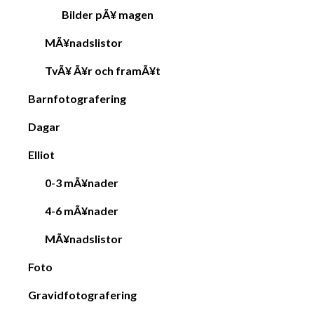
Bilder pÃ¥ magen
MÃ¥nadslistor
TvÃ¥ Ã¥r och framÃ¥t
Barnfotografering
Dagar
Elliot
0-3 mÃ¥nader
4-6 mÃ¥nader
MÃ¥nadslistor
Foto
Gravidfotografering