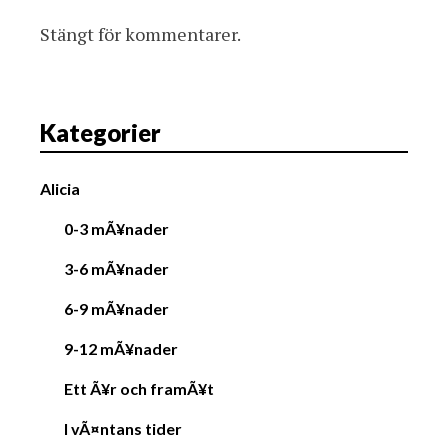
Stängt för kommentarer.
Kategorier
Alicia
0-3 mÃ¥nader
3-6 mÃ¥nader
6-9 mÃ¥nader
9-12 mÃ¥nader
Ett Ã¥r och framÃ¥t
I vÃ¤ntans tider