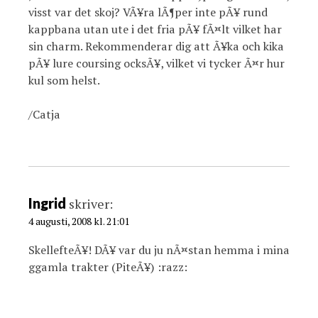
visst var det skoj? VÃ¥ra lÃ¶per inte pÃ¥ rund
kappbana utan ute i det fria pÃ¥ fÃ¤lt vilket har
sin charm. Rekommenderar dig att Ã¥ka och kika
pÃ¥ lure coursing ocksÃ¥, vilket vi tycker Ã¤r hur
kul som helst.
/Catja
Ingrid
skriver:
4 augusti, 2008 kl. 21:01
SkellefteÃ¥! DÃ¥ var du ju nÃ¤stan hemma i mina
ggamla trakter (PiteÃ¥) :razz: