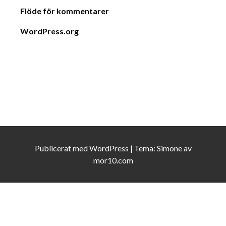
Flöde för kommentarer
WordPress.org
Publicerat med
WordPress
|
Tema:
Simone
av
mor10.com