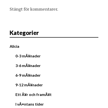
Stängt för kommentarer.
Kategorier
Alicia
0-3 mÃ¥nader
3-6 mÃ¥nader
6-9 mÃ¥nader
9-12 mÃ¥nader
Ett Ã¥r och framÃ¥t
I vÃ¤ntans tider