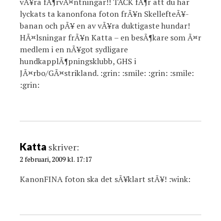
vÃ¥ra fÃ¶rvÃ¤ntningar!! TACK fÃ¶r att du har
lyckats ta kanonfona foton frÃ¥n SkellefteÃ¥-
banan och pÃ¥ en av vÃ¥ra duktigaste hundar!
HÃ¤lsningar frÃ¥n Katta – en besÃ¶kare som Ã¤r
medlem i en nÃ¥got sydligare
hundkapplÃ¶pningsklubb, GHS i
JÃ¤rbo/GÃ¤strikland. :grin: :smile: :grin: :smile:
:grin:
Katta
skriver:
2 februari, 2009 kl. 17:17
KanonFINA foton ska det sÃ¥klart stÃ¥! :wink: