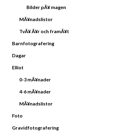
Bilder pÃ¥ magen
MÃ¥nadslistor
TvÃ¥ Ã¥r och framÃ¥t
Barnfotografering
Dagar
Elliot
0-3 mÃ¥nader
4-6 mÃ¥nader
MÃ¥nadslistor
Foto
Gravidfotografering