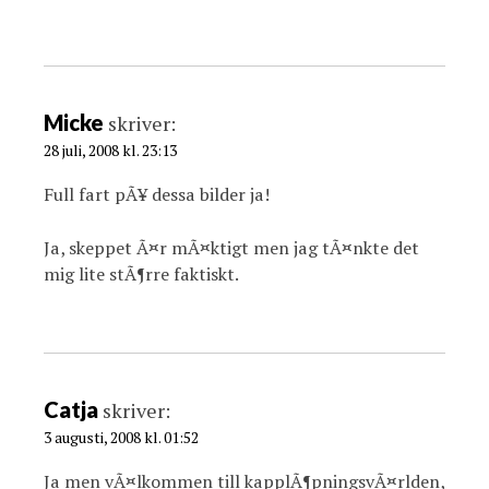
Micke
skriver:
28 juli, 2008 kl. 23:13
Full fart pÃ¥ dessa bilder ja!
Ja, skeppet Ã¤r mÃ¤ktigt men jag tÃ¤nkte det
mig lite stÃ¶rre faktiskt.
Catja
skriver:
3 augusti, 2008 kl. 01:52
Ja men vÃ¤lkommen till kapplÃ¶pningsvÃ¤rlden,