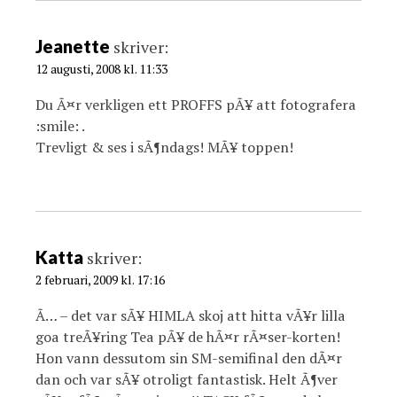
Jeanette
skriver:
12 augusti, 2008 kl. 11:33
Du Ã¤r verkligen ett PROFFS pÃ¥ att fotografera
:smile: .
Trevligt & ses i sÃ¶ndags! MÃ¥ toppen!
Katta
skriver:
2 februari, 2009 kl. 17:16
Ã… – det var sÃ¥ HIMLA skoj att hitta vÃ¥r lilla
goa treÃ¥ring Tea pÃ¥ de hÃ¤r rÃ¤ser-korten!
Hon vann dessutom sin SM-semifinal den dÃ¤r
dan och var sÃ¥ otroligt fantastisk. Helt Ã¶ver