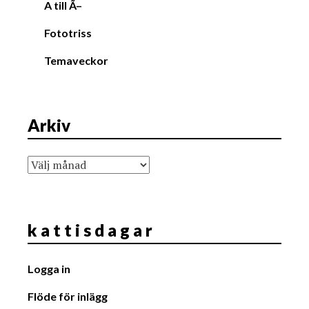
A till Ã–
Fototriss
Temaveckor
Arkiv
Arkiv
k a t t i s d a g a r
Logga in
Flöde för inlägg