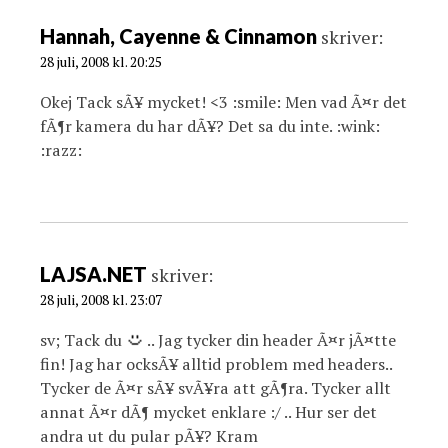
Hannah, Cayenne & Cinnamon
skriver:
28 juli, 2008 kl. 20:25
Okej Tack sÃ¥ mycket! <3 :smile: Men vad Ã¤r det
fÃ¶r kamera du har dÃ¥? Det sa du inte. :wink:
:razz:
LAJSA.NET
skriver:
28 juli, 2008 kl. 23:07
sv; Tack du
.. Jag tycker din header Ã¤r jÃ¤tte
fin! Jag har ocksÃ¥ alltid problem med headers..
Tycker de Ã¤r sÃ¥ svÃ¥ra att gÃ¶ra. Tycker allt
annat Ã¤r dÃ¶ mycket enklare :/ .. Hur ser det
andra ut du pular pÃ¥? Kram