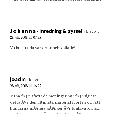
J o h a n n a - Inredning & pyssel
skriver:
28 juli, 2008 kl. 07:55
Va kul att du var dÃ¤r och kollade!
joacim
skriver:
28 juli, 2008 kl. 16:25
MIna fÃ¶rutfattade meningar har fÃ¶r sig att
detta Ã¤r den ultimata materialsporten och att
hundarna mÃ¥nga gÃ¥nger Ã¤r bruksvarorna…