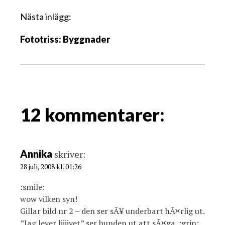
ä
g
Nästa inlägg:
g
Fototriss: Byggnader
s
n
a
v
i
g
12 kommentarer:
a
t
i
Annika
skriver:
o
28 juli, 2008 kl. 01:26
n
:smile:
wow vilken syn!
Gillar bild nr 2 – den ser sÃ¥ underbart hÃ¤rlig ut.
”Jag lever liiiivet” ser hunden ut att sÃ¤ga. :grin: