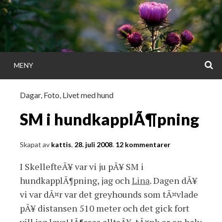
Gå
direkt
till
innehållet
S
MENY
KATTISDAGA
Dagar
,
Foto
,
Livet med hund
i ord & bild
SM i hundkapplÃ¶pning
Skapat av
kattis
,
28. juli 2008
.
12 kommentarer
I SkellefteÃ¥ var vi ju pÃ¥ SM i
hundkapplÃ¶pning, jag och
Lina
. Dagen dÃ¥
vi var dÃ¤r var det greyhounds som tÃ¤vlade
pÃ¥ distansen 510 meter och det gick fort