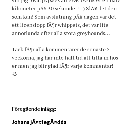
vill jag lova! JÃ¶sses alltsÃ¥, tÃ¤nk er en halv
kilometer pÃ¥ 30 sekunder! =) SlÃ¥ det den
som kan! Som avslutning pÃ¥ dagen var det
ett licenslopp fÃ¶r whippets, det var lite
annorlunda efter alla stora greyhounds…
Tack fÃ¶r alla kommentarer de senaste 2
veckorna, jag har inte haft tid att titta in hos
er men jag blir glad fÃ¶r varje kommentar!
I
Föregående inlägg:
n
Johans jÃ¤ttegÃ¤dda
l