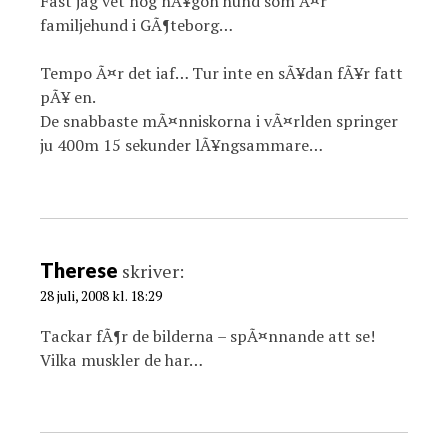
Fast jag vet nog nÃ¥gon hund som Ã¤r
familjehund i GÃ¶teborg…
Tempo Ã¤r det iaf… Tur inte en sÃ¥dan fÃ¥r fatt
pÃ¥ en.
De snabbaste mÃ¤nniskorna i vÃ¤rlden springer
ju 400m 15 sekunder lÃ¥ngsammare…
Therese
skriver:
28 juli, 2008 kl. 18:29
Tackar fÃ¶r de bilderna – spÃ¤nnande att se!
Vilka muskler de har…