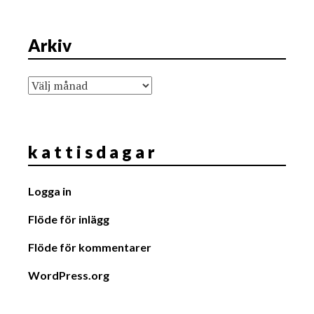
Arkiv
Arkiv
k a t t i s d a g a r
Logga in
Flöde för inlägg
Flöde för kommentarer
WordPress.org