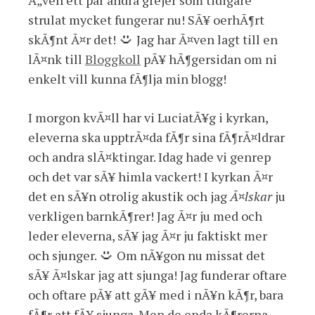
Ã„ven ett par andra grejer som tidigare
strulat mycket fungerar nu! SÃ¥ oerhÃ¶rt
skÃ¶nt Ã¤r det!
Jag har Ã¤ven lagt till en
lÃ¤nk till
Bloggkoll
pÃ¥ hÃ¶gersidan om ni
enkelt vill kunna fÃ¶lja min blogg!
I morgon kvÃ¤ll har vi LuciatÃ¥g i kyrkan,
eleverna ska upptrÃ¤da fÃ¶r sina fÃ¶rÃ¤ldrar
och andra slÃ¤ktingar. Idag hade vi genrep
och det var sÃ¥ himla vackert! I kyrkan Ã¤r
det en sÃ¥n otrolig akustik och jag
Ã¤lskar
ju
verkligen barnkÃ¶rer! Jag Ã¤r ju med och
leder eleverna, sÃ¥ jag Ã¤r ju faktiskt mer
och sjunger.
Om nÃ¥gon nu missat det
sÃ¥ Ã¤lskar jag att sjunga! Jag funderar oftare
och oftare pÃ¥ att gÃ¥ med i nÃ¥n kÃ¶r, bara
fÃ¶r att fÃ¥ sjunga. Men de enda kÃ¶rerna