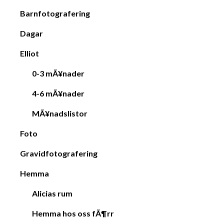
Barnfotografering
Dagar
Elliot
0-3 mÃ¥nader
4-6 mÃ¥nader
MÃ¥nadslistor
Foto
Gravidfotografering
Hemma
Alicias rum
Hemma hos oss fÃ¶rr