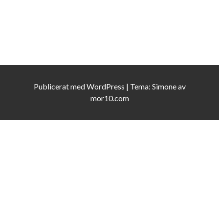
Publicerat med
WordPress
|
Tema:
Simone
av
mor10.com