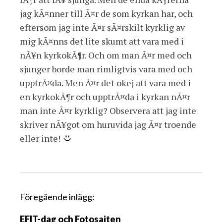
jag kÃ¤nner till Ã¤r de som kyrkan har, och
eftersom jag inte Ã¤r sÃ¤rskilt kyrklig av
mig kÃ¤nns det lite skumt att vara med i
nÃ¥n kyrkokÃ¶r. Och om man Ã¤r med och
sjunger borde man rimligtvis vara med och
upptrÃ¤da. Men Ã¤r det okej att vara med i
en kyrkokÃ¶r och upptrÃ¤da i kyrkan nÃ¤r
man inte Ã¤r kyrklig? Observera att jag inte
skriver nÃ¥got om huruvida jag Ã¤r troende
eller inte!
I
Föregående inlägg:
n
EFIT-dag och Fotosajten