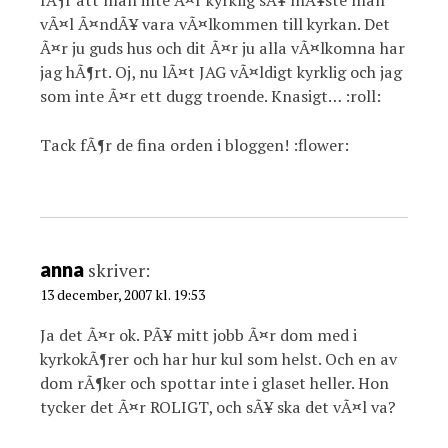
fÃ¶r att man inte Ã¤r kyrklig sÃ¥ mÃ¥ste man
vÃ¤l Ã¤ndÃ¥ vara vÃ¤lkommen till kyrkan. Det
Ã¤r ju guds hus och dit Ã¤r ju alla vÃ¤lkomna har
jag hÃ¶rt. Oj, nu lÃ¤t JAG vÃ¤ldigt kyrklig och jag
som inte Ã¤r ett dugg troende. Knasigt… :roll:
Tack fÃ¶r de fina orden i bloggen! :flower:
anna
skriver:
13 december, 2007 kl. 19:53
Ja det Ã¤r ok. PÃ¥ mitt jobb Ã¤r dom med i
kyrkokÃ¶rer och har hur kul som helst. Och en av
dom rÃ¶ker och spottar inte i glaset heller. Hon
tycker det Ã¤r ROLIGT, och sÃ¥ ska det vÃ¤l va?