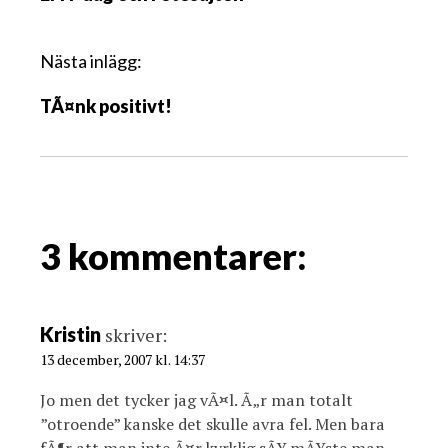
l
ä
g
Nästa inlägg:
g
TÃ¤nk positivt!
s
n
a
v
i
g
3 kommentarer:
a
t
i
Kristin
skriver:
o
13 december, 2007 kl. 14:37
n
Jo men det tycker jag vÃ¤l. Ã„r man totalt
”otroende” kanske det skulle avra fel. Men bara