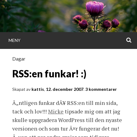
Gå
direkt
till
innehållet
S
MENY
KATTISDAGA
Dagar
i ord & bild
RSS:en funkar! :)
Skapat av
kattis
,
12. december 2007
.
3 kommentarer
Ã„ntligen funkar dÃ¥ RSS:en till min sida,
tack och lov!!!
Micke
tipsade mig om att jag
skulle uppgradera WordPress till den nyaste
versionen och som tur Ã¤r fungerar det nu!