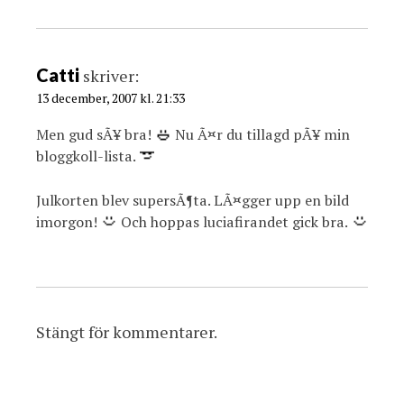
Catti
skriver:
13 december, 2007 kl. 21:33
Men gud sÃ¥ bra!
Nu Ã¤r du tillagd pÃ¥ min
bloggkoll-lista.
Julkorten blev supersÃ¶ta. LÃ¤gger upp en bild
imorgon!
Och hoppas luciafirandet gick bra.
Stängt för kommentarer.