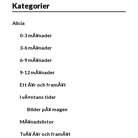
Kategorier
Alicia
0-3 mÃ¥nader
3-6 mÃ¥nader
6-9 mÃ¥nader
9-12 mÃ¥nader
Ett Ã¥r och framÃ¥t
I vÃ¤ntans tider
Bilder pÃ¥ magen
MÃ¥nadslistor
TvÃ¥ Ã¥r och framÃ¥t