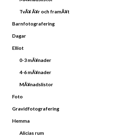
TvÃ¥ Ã¥r och framÃ¥t
Barnfotografering
Dagar
Elliot
0-3 mÃ¥nader
4-6 mÃ¥nader
MÃ¥nadslistor
Foto
Gravidfotografering
Hemma
Alicias rum