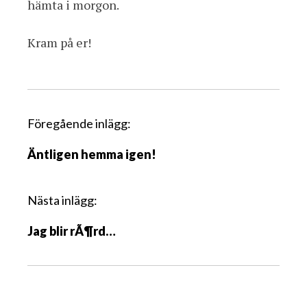
hämta i morgon.
Kram på er!
I
Föregående inlägg:
n
Äntligen hemma igen!
l
ä
g
Nästa inlägg:
g
Jag blir rÃ¶rd…
s
n
a
v