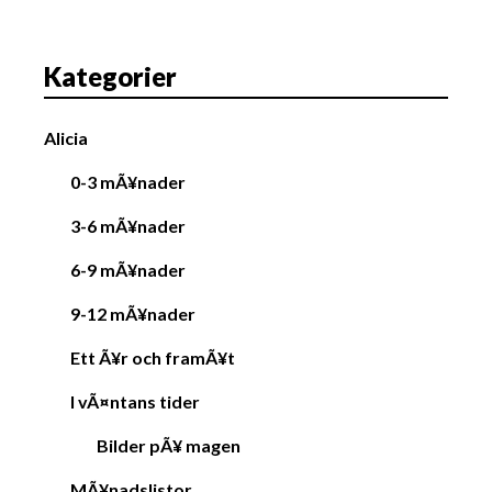
i
g
a
Kategorier
t
i
Alicia
o
n
0-3 mÃ¥nader
3-6 mÃ¥nader
6-9 mÃ¥nader
9-12 mÃ¥nader
Ett Ã¥r och framÃ¥t
I vÃ¤ntans tider
Bilder pÃ¥ magen
MÃ¥nadslistor