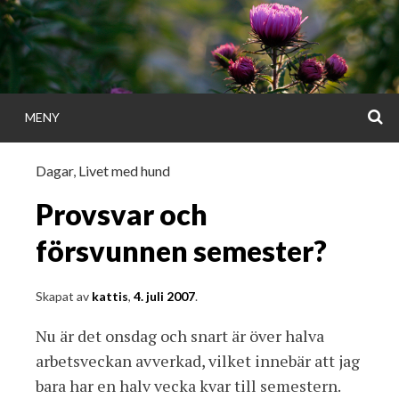
Gå
direkt
till
innehållet
S
MENY
KATTISDAGA
Dagar
,
Livet med hund
i ord & bild
Provsvar och
försvunnen semester?
Skapat av
kattis
,
4. juli 2007
.
Nu är det onsdag och snart är över halva
arbetsveckan avverkad, vilket innebär att jag
bara har en halv vecka kvar till semestern.