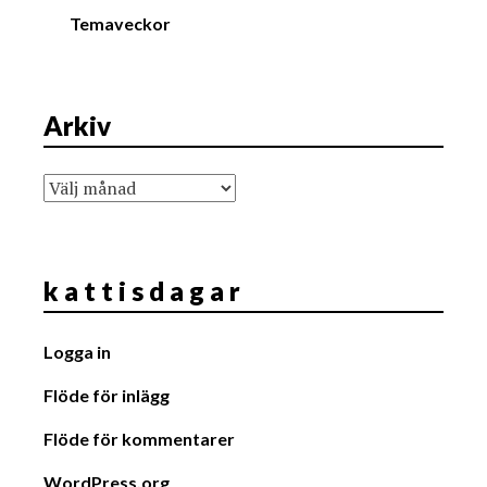
Temaveckor
Arkiv
Arkiv
k a t t i s d a g a r
Logga in
Flöde för inlägg
Flöde för kommentarer
WordPress.org