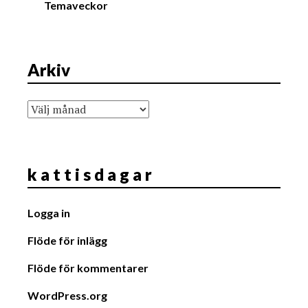
Temaveckor
Arkiv
Arkiv
k a t t i s d a g a r
Logga in
Flöde för inlägg
Flöde för kommentarer
WordPress.org