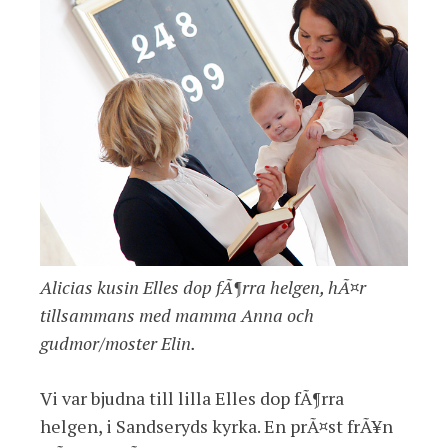
Alicias kusin Elles dop fÃ¶rra helgen, hÃ¤r
tillsammans med mamma Anna och
gudmor/moster Elin.
Vi var bjudna till lilla Elles dop fÃ¶rra
helgen, i Sandseryds kyrka. En prÃ¤st frÃ¥n