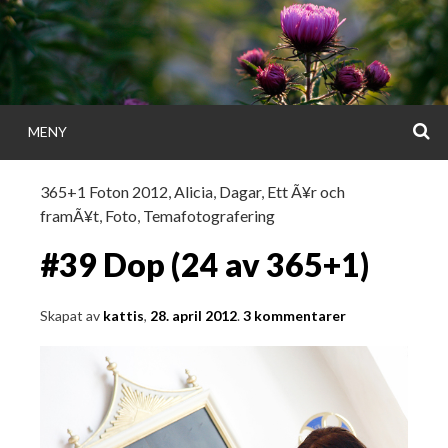
Gå
direkt
till
innehållet
S
MENY
KATTISDAGA
365+1 Foton 2012
,
Alicia
,
Dagar
,
Ett Ã¥r och
framÃ¥t
,
Foto
,
Temafotografering
i ord & bild
#39 Dop (24 av 365+1)
Skapat av
kattis
,
28. april 2012
.
3 kommentarer