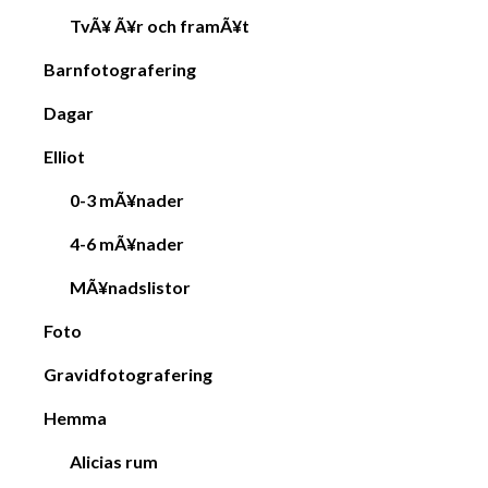
TvÃ¥ Ã¥r och framÃ¥t
Barnfotografering
Dagar
Elliot
0-3 mÃ¥nader
4-6 mÃ¥nader
MÃ¥nadslistor
Foto
Gravidfotografering
Hemma
Alicias rum