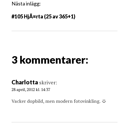
g
Nästa inlägg:
g
#105 HjÃ¤rta (25 av 365+1)
s
n
a
v
i
g
3 kommentarer:
a
t
i
Charlotta
skriver:
o
28 april, 2012 kl. 14:37
n
Vacker dopbild, men modern fotovinkling.