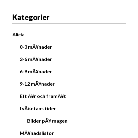
Kategorier
Alicia
0-3 mÃ¥nader
3-6 mÃ¥nader
6-9 mÃ¥nader
9-12 mÃ¥nader
Ett Ã¥r och framÃ¥t
I vÃ¤ntans tider
Bilder pÃ¥ magen
MÃ¥nadslistor