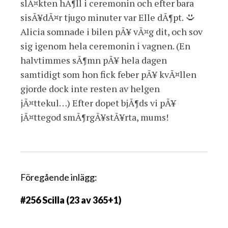
slÃ¤kten hÃ¶ll i ceremonin och efter bara
sisÃ¥dÃ¤r tjugo minuter var Elle dÃ¶pt.
Alicia somnade i bilen pÃ¥ vÃ¤g dit, och sov
sig igenom hela ceremonin i vagnen. (En
halvtimmes sÃ¶mn pÃ¥ hela dagen
samtidigt som hon fick feber pÃ¥ kvÃ¤llen
gjorde dock inte resten av helgen
jÃ¤ttekul…) Efter dopet bjÃ¶ds vi pÃ¥
jÃ¤ttegod smÃ¶rgÃ¥stÃ¥rta, mums!
I
Föregående inlägg:
n
#256 Scilla (23 av 365+1)
l
ä