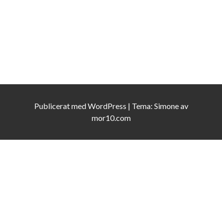
Publicerat med
WordPress
|
Tema:
Simone
av
mor10.com