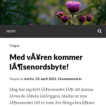
Gå
direkt
till
innehållet
S
MENY
KATTISDAGA
Dagar
i ord & bild
Med vÃ¥ren kommer
lÃ¶senordsbyte!
Skapat av
kattis
,
23. april 2012
.
2 kommentarer
Idag har jag bytt lÃ¶senordet fÃ¶r att kunna
lÃ¤sa de lÃ¥sta inlÃ¤ggen. Mailar ut nya
lÃ¶senordet till er som Ã¤r flitiga besÃ¶kare