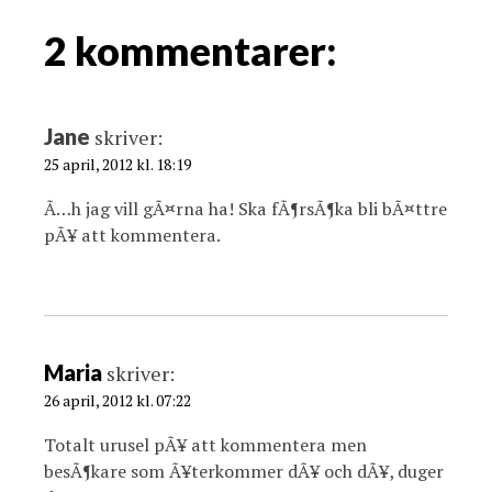
i
g
2 kommentarer:
a
t
i
Jane
skriver:
o
25 april, 2012 kl. 18:19
n
Ã…h jag vill gÃ¤rna ha! Ska fÃ¶rsÃ¶ka bli bÃ¤ttre
pÃ¥ att kommentera.
Maria
skriver:
26 april, 2012 kl. 07:22
Totalt urusel pÃ¥ att kommentera men
besÃ¶kare som Ã¥terkommer dÃ¥ och dÃ¥, duger