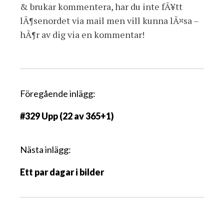
& brukar kommentera, har du inte fÃ¥tt
lÃ¶senordet via mail men vill kunna lÃ¤sa –
hÃ¶r av dig via en kommentar!
I
Föregående inlägg:
n
#329 Upp (22 av 365+1)
l
ä
g
Nästa inlägg:
g
Ett par dagar i bilder
s
n
a
v