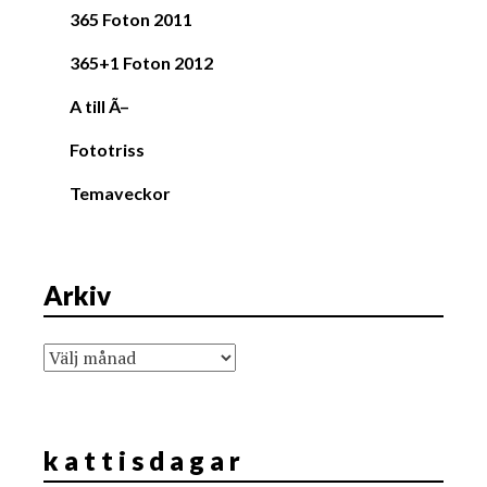
365 Foton 2011
365+1 Foton 2012
A till Ã–
Fototriss
Temaveckor
Arkiv
Arkiv
k a t t i s d a g a r