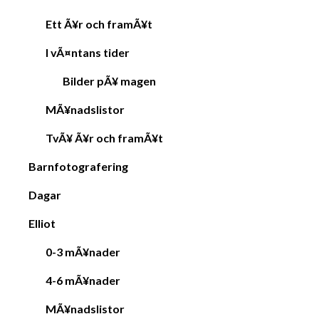
Ett Ã¥r och framÃ¥t
I vÃ¤ntans tider
Bilder pÃ¥ magen
MÃ¥nadslistor
TvÃ¥ Ã¥r och framÃ¥t
Barnfotografering
Dagar
Elliot
0-3 mÃ¥nader
4-6 mÃ¥nader
MÃ¥nadslistor