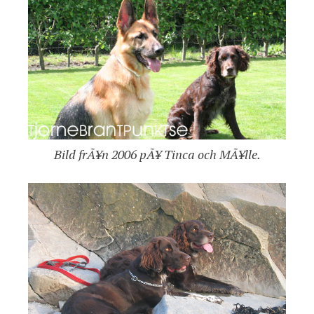
Bild frÃ¥n 2006 pÃ¥ Tinca och MÃ¥lle.