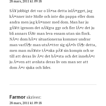
28 mars, 2011 kl. 09:18
SÃ¥ jobbigt det var o lÃ¤sa detta inlÃ¤gget, jag
kÃ¤nner inte Molle och inte din pappa eller dom
andra men jag kÃ¤nner med dom. Man har ju
gÃ¥tt igenom det nÃ¥gra ggr och fler lÃ¤r det ju
bli annars fÃ¥r man leva ensam utan sin flock.
NÃ¤r dom hÃ¤r situationerna kommer undrar
man varfÃ¶r man utsÃ¤tter sig sjÃ¤lv fÃ¶r detta,
men man mÃ¥ste tÃ¤nka pÃ¥ sin kompis och se
till att deras liv Ã¤r det bÃ¤sta och det innebÃ¤r
ju Ã¤ven att avsluta deras liv om man ser att
dom Ã¤r sjuka och lider.
Farmor
skriver:
28 mars, 2011 kl. 09:18