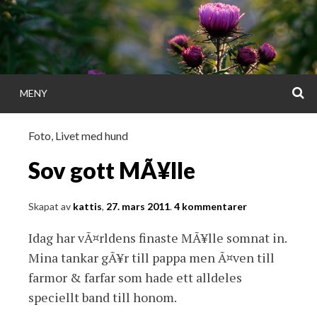
Gå
direkt
till
innehållet
S
MENY
KATTISDAGA
Foto
,
Livet med hund
i ord & bild
Sov gott MÃ¥lle
Skapat av
kattis
,
27. mars 2011
.
4 kommentarer
Idag har vÃ¤rldens finaste MÃ¥lle somnat in.
Mina tankar gÃ¥r till pappa men Ã¤ven till
farmor & farfar som hade ett alldeles
speciellt band till honom.