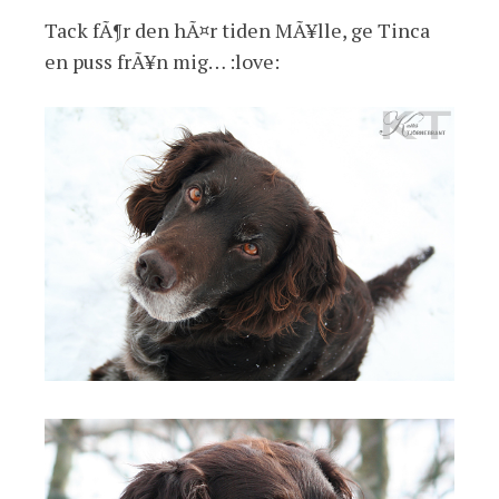
Tack fÃ¶r den hÃ¤r tiden MÃ¥lle, ge Tinca
en puss frÃ¥n mig… :love: