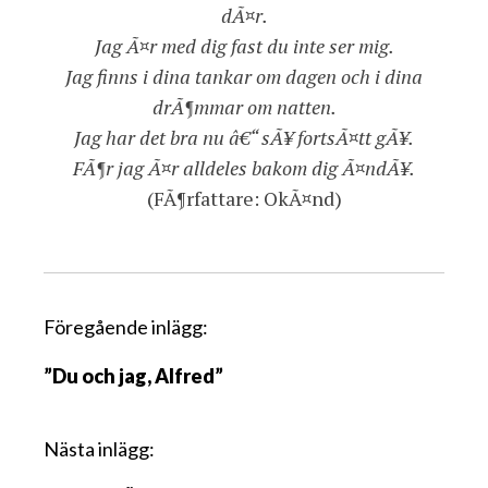
dÃ¤r.
Jag Ã¤r med dig fast du inte ser mig.
Jag finns i dina tankar om dagen och i dina
drÃ¶mmar om natten.
Jag har det bra nu â€“ sÃ¥ fortsÃ¤tt gÃ¥.
FÃ¶r jag Ã¤r alldeles bakom dig Ã¤ndÃ¥.
(FÃ¶rfattare: OkÃ¤nd)
I
Föregående inlägg:
n
”Du och jag, Alfred”
l
ä
g
Nästa inlägg:
g