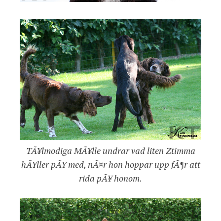
TÃ¥lmodiga MÃ¥lle undrar vad liten Ztimma
hÃ¥ller pÃ¥ med, nÃ¤r hon hoppar upp fÃ¶r att
rida pÃ¥ honom.