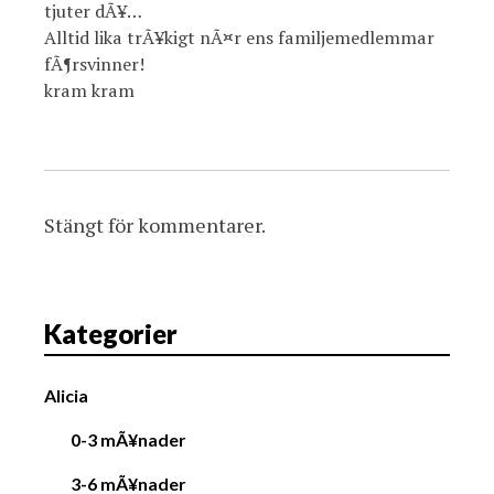
tjuter dÃ¥…
Alltid lika trÃ¥kigt nÃ¤r ens familjemedlemmar
fÃ¶rsvinner!
kram kram
Stängt för kommentarer.
Kategorier
Alicia
0-3 mÃ¥nader
3-6 mÃ¥nader