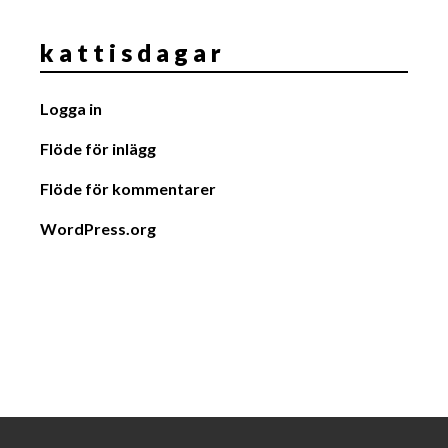
k a t t i s d a g a r
Logga in
Flöde för inlägg
Flöde för kommentarer
WordPress.org