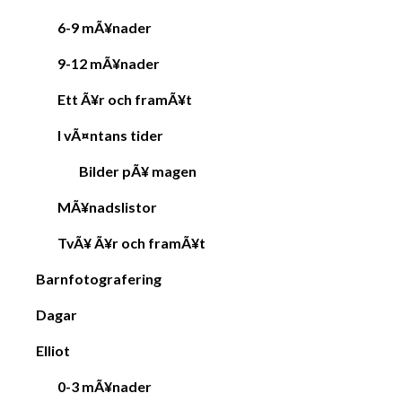
6-9 mÃ¥nader
9-12 mÃ¥nader
Ett Ã¥r och framÃ¥t
I vÃ¤ntans tider
Bilder pÃ¥ magen
MÃ¥nadslistor
TvÃ¥ Ã¥r och framÃ¥t
Barnfotografering
Dagar
Elliot
0-3 mÃ¥nader