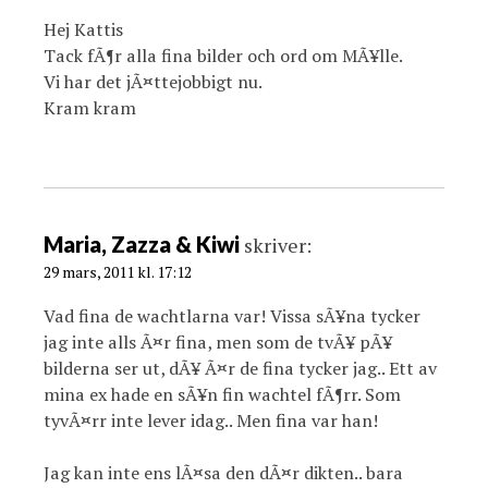
Hej Kattis
Tack fÃ¶r alla fina bilder och ord om MÃ¥lle.
Vi har det jÃ¤ttejobbigt nu.
Kram kram
Maria, Zazza & Kiwi
skriver:
29 mars, 2011 kl. 17:12
Vad fina de wachtlarna var! Vissa sÃ¥na tycker
jag inte alls Ã¤r fina, men som de tvÃ¥ pÃ¥
bilderna ser ut, dÃ¥ Ã¤r de fina tycker jag.. Ett av
mina ex hade en sÃ¥n fin wachtel fÃ¶rr. Som
tyvÃ¤rr inte lever idag.. Men fina var han!
Jag kan inte ens lÃ¤sa den dÃ¤r dikten.. bara