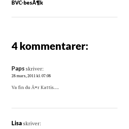
BVC-besÃ¶k
s
n
a
v
i
g
4 kommentarer:
a
t
i
Paps
skriver:
o
28 mars, 2011 kl. 07:08
n
Va fin du Ã¤r Kattis….
Lisa
skriver: