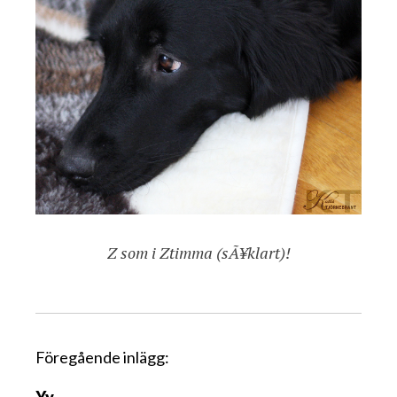
Z som i Ztimma (sÃ¥klart)!
I
Föregående inlägg:
n