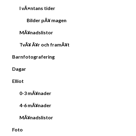
I vÃ¤ntans tider
Bilder pÃ¥ magen
MÃ¥nadslistor
TvÃ¥ Ã¥r och framÃ¥t
Barnfotografering
Dagar
Elliot
0-3 mÃ¥nader
4-6 mÃ¥nader
MÃ¥nadslistor
Foto