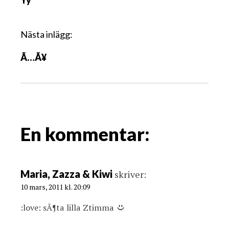
Yy
l
ä
g
Nästa inlägg:
g
Ã…Ã¥
s
n
a
v
i
g
En kommentar:
a
t
i
Maria, Zazza & Kiwi
skriver:
o
10 mars, 2011 kl. 20:09
n
:love: sÃ¶ta lilla Ztimma