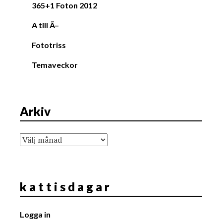
365+1 Foton 2012
A till Ã–
Fototriss
Temaveckor
Arkiv
Arkiv
k a t t i s d a g a r
Logga in