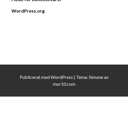
WordPress.org
Publicerat med
WordPress
|
Tema:
Simone
av
mor10.com