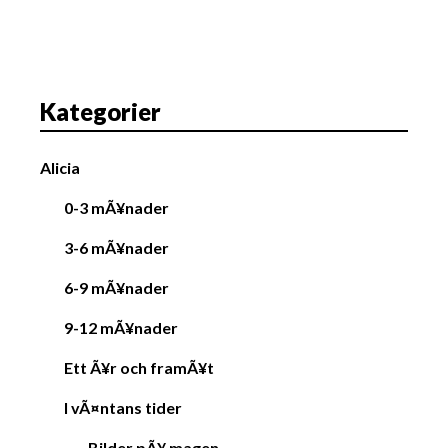
v
i
g
a
Kategorier
t
i
Alicia
o
n
0-3 mÃ¥nader
3-6 mÃ¥nader
6-9 mÃ¥nader
9-12 mÃ¥nader
Ett Ã¥r och framÃ¥t
I vÃ¤ntans tider
Bilder pÃ¥ magen