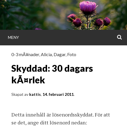
Gå
direkt
till
innehållet
S
MENY
KATTISDAGA
0-3 mÃ¥nader
,
Alicia
,
Dagar
,
Foto
i ord & bild
Skyddad: 30 dagars
kÃ¤rlek
Skapat av
kattis
,
14. februari 2011
.
Detta innehåll är lösenordsskyddat. För att
se det, ange ditt lösenord nedan: