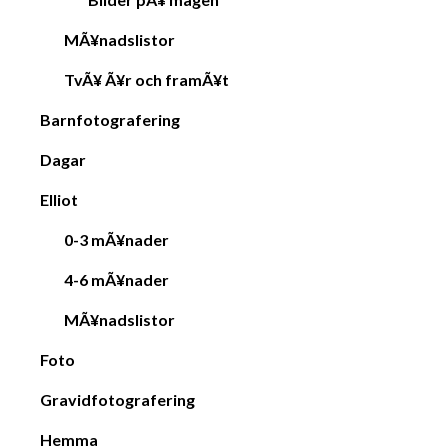
MÃ¥nadslistor
TvÃ¥ Ã¥r och framÃ¥t
Barnfotografering
Dagar
Elliot
0-3 mÃ¥nader
4-6 mÃ¥nader
MÃ¥nadslistor
Foto
Gravidfotografering
Hemma