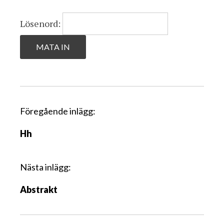
Lösenord:
I
Föregående inlägg:
n
Hh
l
ä
g
Nästa inlägg:
g
Abstrakt
s
n
a