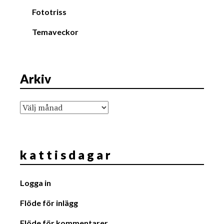
Fototriss
Temaveckor
Arkiv
Arkiv
k a t t i s d a g a r
Logga in
Flöde för inlägg
Flöde för kommentarer