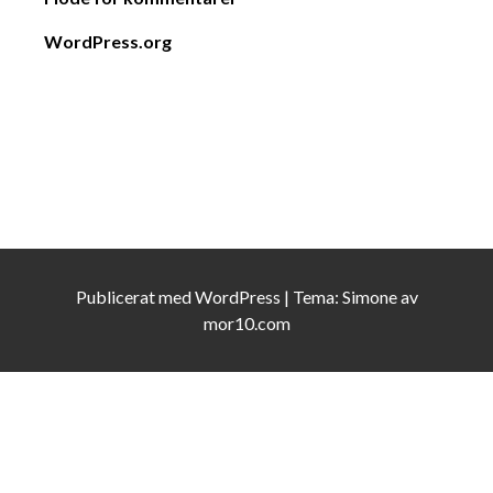
WordPress.org
Publicerat med
WordPress
|
Tema:
Simone
av
mor10.com