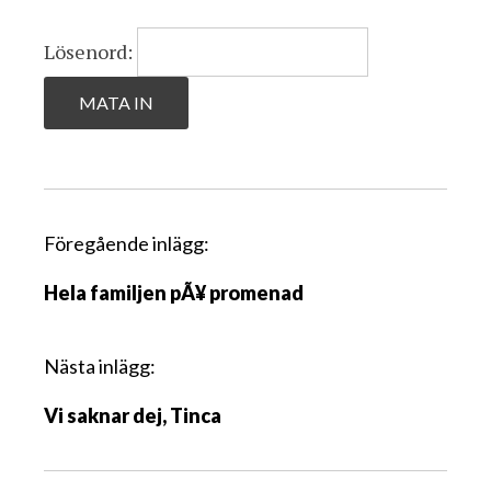
Lösenord:
I
Föregående inlägg:
n
Hela familjen pÃ¥ promenad
l
ä
g
Nästa inlägg:
g
Vi saknar dej, Tinca
s
n
a