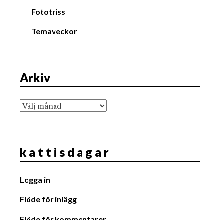
Fototriss
Temaveckor
Arkiv
Arkiv
k a t t i s d a g a r
Logga in
Flöde för inlägg
Flöde för kommentarer