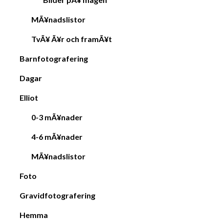
MÃ¥nadslistor
TvÃ¥ Ã¥r och framÃ¥t
Barnfotografering
Dagar
Elliot
0-3 mÃ¥nader
4-6 mÃ¥nader
MÃ¥nadslistor
Foto
Gravidfotografering
Hemma