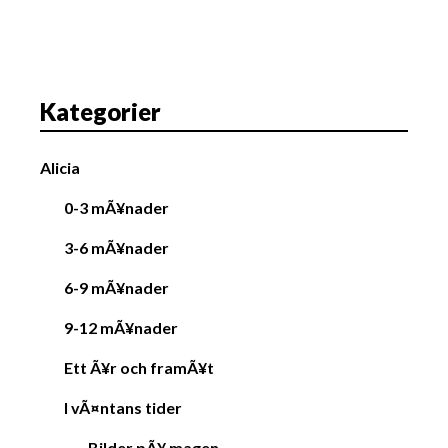
v
i
g
a
Kategorier
t
i
Alicia
o
n
0-3 mÃ¥nader
3-6 mÃ¥nader
6-9 mÃ¥nader
9-12 mÃ¥nader
Ett Ã¥r och framÃ¥t
I vÃ¤ntans tider
Bilder pÃ¥ magen