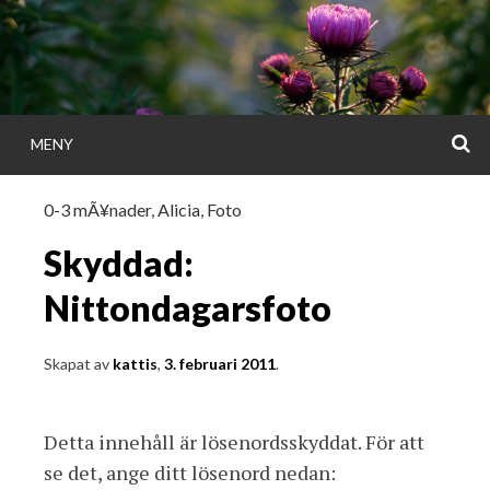
Gå
direkt
till
innehållet
S
MENY
KATTISDAGA
0-3 mÃ¥nader
,
Alicia
,
Foto
i ord & bild
Skyddad:
Nittondagarsfoto
Skapat av
kattis
,
3. februari 2011
.
Detta innehåll är lösenordsskyddat. För att
se det, ange ditt lösenord nedan: