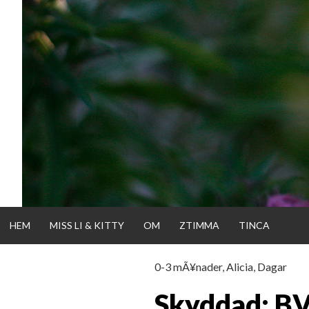
Gå
direkt
till
innehållet
HEM
MISS LI & KITTY
OM
ZTIMMA
TINCA
0-3 mÃ¥nader
,
Alicia
,
Dagar
KATTISDAGA
Skyddad: B