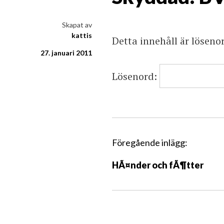
i ord & bild
Skapat av
kattis
Detta innehåll är löseno
27. januari 2011
Lösenord:
I
Föregående inlägg:
n
HÃ¤nder och fÃ¶tter
l
ä
g
g
s