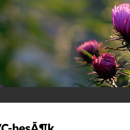
R
VC-besÃ¶k