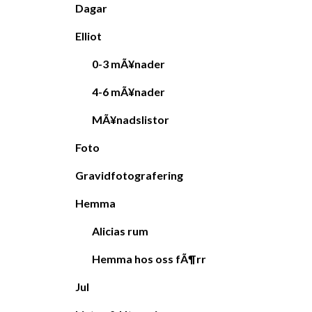
Dagar
Elliot
0-3 mÃ¥nader
4-6 mÃ¥nader
MÃ¥nadslistor
Foto
Gravidfotografering
Hemma
Alicias rum
Hemma hos oss fÃ¶rr
Jul