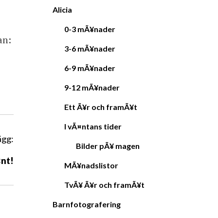
Alicia
0-3 mÃ¥nader
an:
3-6 mÃ¥nader
6-9 mÃ¥nader
9-12 mÃ¥nader
Ett Ã¥r och framÃ¥t
I vÃ¤ntans tider
ägg:
Bilder pÃ¥ magen
¤nt!
MÃ¥nadslistor
TvÃ¥ Ã¥r och framÃ¥t
Barnfotografering