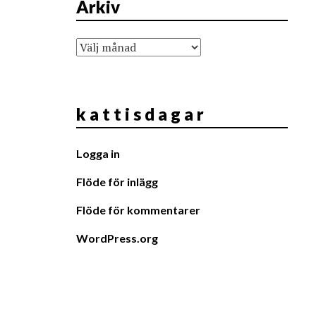
Arkiv
Arkiv
k a t t i s d a g a r
Logga in
Flöde för inlägg
Flöde för kommentarer
WordPress.org