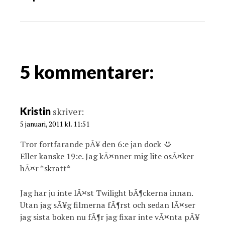
n
a
v
i
g
5 kommentarer:
a
t
i
Kristin
skriver:
o
5 januari, 2011 kl. 11:51
n
Tror fortfarande pÃ¥ den 6:e jan dock
Eller kanske 19:e. Jag kÃ¤nner mig lite osÃ¤ker
hÃ¤r *skratt*
Jag har ju inte lÃ¤st Twilight bÃ¶ckerna innan.
Utan jag sÃ¥g filmerna fÃ¶rst och sedan lÃ¤ser
jag sista boken nu fÃ¶r jag fixar inte vÃ¤nta pÃ¥