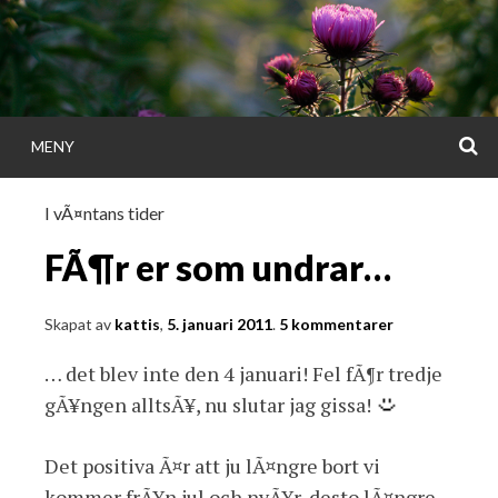
Gå
direkt
till
innehållet
S
MENY
KATTISDAGA
I vÃ¤ntans tider
i ord & bild
FÃ¶r er som undrar…
Skapat av
kattis
,
5. januari 2011
.
5 kommentarer
… det blev inte den 4 januari! Fel fÃ¶r tredje
gÃ¥ngen alltsÃ¥, nu slutar jag gissa!
Det positiva Ã¤r att ju lÃ¤ngre bort vi
kommer frÃ¥n jul och nyÃ¥r, desto lÃ¤ngre