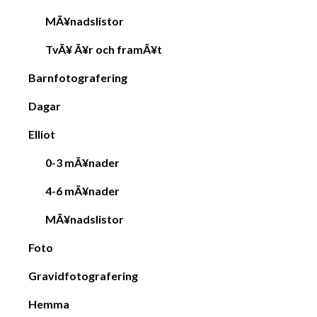
MÃ¥nadslistor
TvÃ¥ Ã¥r och framÃ¥t
Barnfotografering
Dagar
Elliot
0-3 mÃ¥nader
4-6 mÃ¥nader
MÃ¥nadslistor
Foto
Gravidfotografering
Hemma