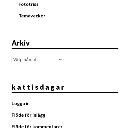
Fototriss
Temaveckor
Arkiv
Arkiv
k a t t i s d a g a r
Logga in
Flöde för inlägg
Flöde för kommentarer