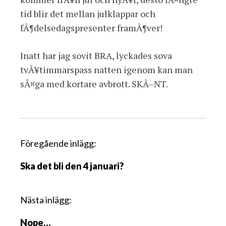
tid blir det mellan julklappar och
fÃ¶delsedagspresenter framÃ¶ver!
Inatt har jag sovit BRA, lyckades sova
tvÃ¥timmarspass natten igenom kan man
sÃ¤ga med kortare avbrott. SKÃ–NT.
I
Föregående inlägg:
n
Ska det bli den 4 januari?
l
ä
g
Nästa inlägg:
g
Nope…
s