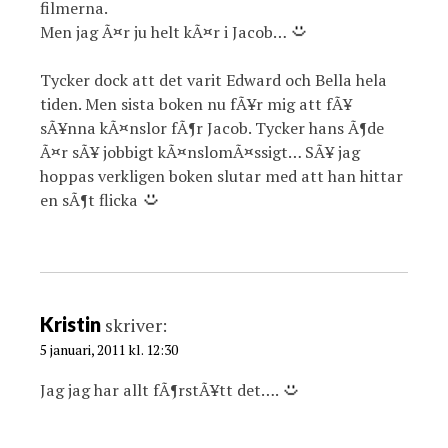
filmerna.
Men jag Ã¤r ju helt kÃ¤r i Jacob…
Tycker dock att det varit Edward och Bella hela
tiden. Men sista boken nu fÃ¥r mig att fÃ¥
sÃ¥nna kÃ¤nslor fÃ¶r Jacob. Tycker hans Ã¶de
Ã¤r sÃ¥ jobbigt kÃ¤nslomÃ¤ssigt… SÃ¥ jag
hoppas verkligen boken slutar med att han hittar
en sÃ¶t flicka
Kristin
skriver:
5 januari, 2011 kl. 12:30
Jag jag har allt fÃ¶rstÃ¥tt det….