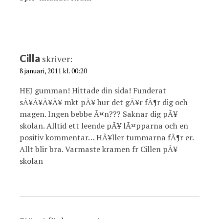
Cilla
skriver:
8 januari, 2011 kl. 00:20
HEJ gumman! Hittade din sida! Funderat
sÃ¥Ã¥Ã¥Ã¥ mkt pÃ¥ hur det gÃ¥r fÃ¶r dig och
magen. Ingen bebbe Ã¤n??? Saknar dig pÃ¥
skolan. Alltid ett leende pÃ¥ lÃ¤pparna och en
positiv kommentar… HÃ¥ller tummarna fÃ¶r er.
Allt blir bra. Varmaste kramen fr Cillen pÃ¥
skolan