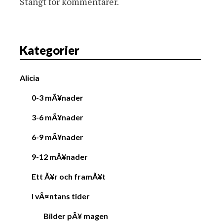
Stängt för kommentarer.
Kategorier
Alicia
0-3 mÃ¥nader
3-6 mÃ¥nader
6-9 mÃ¥nader
9-12 mÃ¥nader
Ett Ã¥r och framÃ¥t
I vÃ¤ntans tider
Bilder pÃ¥ magen