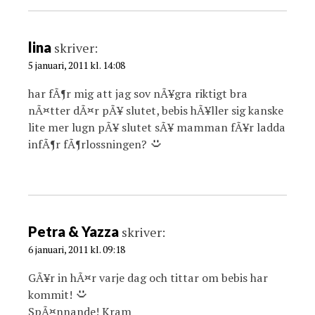
lina
skriver:
5 januari, 2011 kl. 14:08
har fÃ¶r mig att jag sov nÃ¥gra riktigt bra
nÃ¤tter dÃ¤r pÃ¥ slutet, bebis hÃ¥ller sig kanske
lite mer lugn pÃ¥ slutet sÃ¥ mamman fÃ¥r ladda
infÃ¶r fÃ¶rlossningen?
Petra & Yazza
skriver:
6 januari, 2011 kl. 09:18
GÃ¥r in hÃ¤r varje dag och tittar om bebis har
kommit!
SpÃ¤nnande! Kram