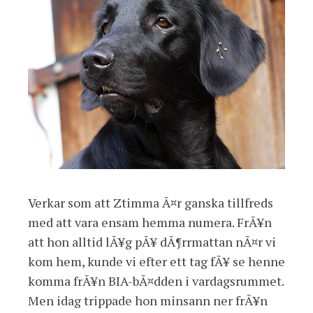
Verkar som att Ztimma Ã¤r ganska tillfreds
med att vara ensam hemma numera. FrÃ¥n
att hon alltid lÃ¥g pÃ¥ dÃ¶rrmattan nÃ¤r vi
kom hem, kunde vi efter ett tag fÃ¥ se henne
komma frÃ¥n BIA-bÃ¤dden i vardagsrummet.
Men idag trippade hon minsann ner frÃ¥n