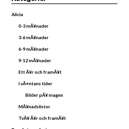
Alicia
0-3 mÃ¥nader
3-6 mÃ¥nader
6-9 mÃ¥nader
9-12 mÃ¥nader
Ett Ã¥r och framÃ¥t
I vÃ¤ntans tider
Bilder pÃ¥ magen
MÃ¥nadslistor
TvÃ¥ Ã¥r och framÃ¥t