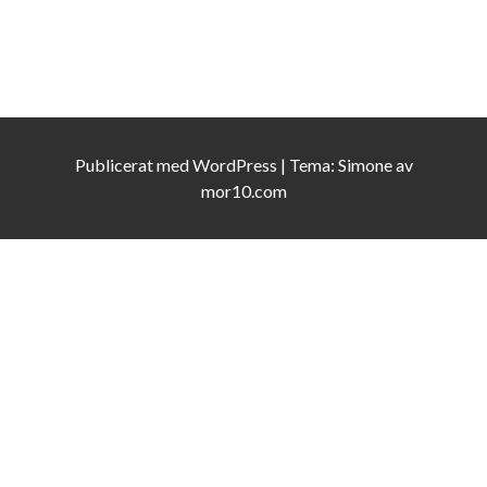
Publicerat med
WordPress
|
Tema:
Simone
av
mor10.com