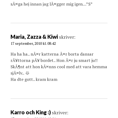
sÃ¤ga hej innan jag lÃ¤gger mig igen…*S*
Maria, Zazza & Kiwi
skriver:
17 september, 2010 kl. 08:42
Ha ha ha.. nÃ¤r katterna Ã¤r borta dansar
rÃ¥ttorna pÃ¥ bordet.. Hon Ã¤r ju smart ju!!
SkÃ¶nt att hon kÃ¤nns cool med att vara hemma
sjÃ¤lv..
Ha dte gott.. kram kram
Karro och King :)
skriver: