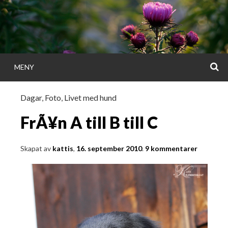
Gå
direkt
till
innehållet
S
MENY
KATTISDAGA
Dagar
,
Foto
,
Livet med hund
i ord & bild
FrÃ¥n A till B till C
Skapat av
kattis
,
16. september 2010
.
9 kommentarer