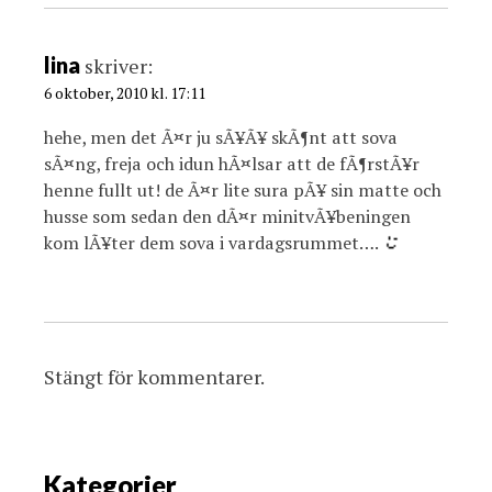
lina
skriver:
6 oktober, 2010 kl. 17:11
hehe, men det Ã¤r ju sÃ¥Ã¥ skÃ¶nt att sova
sÃ¤ng, freja och idun hÃ¤lsar att de fÃ¶rstÃ¥r
henne fullt ut! de Ã¤r lite sura pÃ¥ sin matte och
husse som sedan den dÃ¤r minitvÃ¥beningen
kom lÃ¥ter dem sova i vardagsrummet….
Stängt för kommentarer.
Kategorier