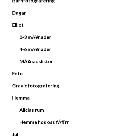
Barnfotografering
Dagar
Elliot
0-3 mÃ¥nader
4-6 mÃ¥nader
MÃ¥nadslistor
Foto
Gravidfotografering
Hemma
Alicias rum
Hemma hos oss fÃ¶rr
Jul