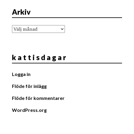
Arkiv
Arkiv
k a t t i s d a g a r
Logga in
Flöde för inlägg
Flöde för kommentarer
WordPress.org