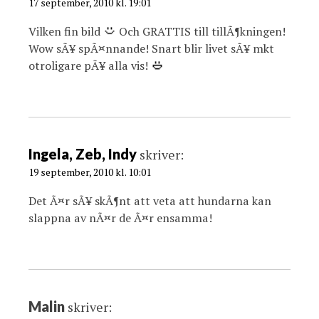
17 september, 2010 kl. 19:01
Vilken fin bild
Och GRATTIS till tillÃ¶kningen!
Wow sÃ¥ spÃ¤nnande! Snart blir livet sÃ¥ mkt
otroligare pÃ¥ alla vis!
Ingela, Zeb, Indy
skriver:
19 september, 2010 kl. 10:01
Det Ã¤r sÃ¥ skÃ¶nt att veta att hundarna kan
slappna av nÃ¤r de Ã¤r ensamma!
Malin
skriver: