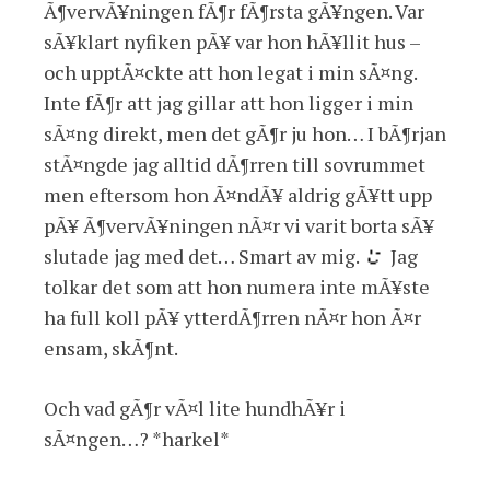
Ã¶vervÃ¥ningen fÃ¶r fÃ¶rsta gÃ¥ngen. Var
sÃ¥klart nyfiken pÃ¥ var hon hÃ¥llit hus –
och upptÃ¤ckte att hon legat i min sÃ¤ng.
Inte fÃ¶r att jag gillar att hon ligger i min
sÃ¤ng direkt, men det gÃ¶r ju hon… I bÃ¶rjan
stÃ¤ngde jag alltid dÃ¶rren till sovrummet
men eftersom hon Ã¤ndÃ¥ aldrig gÃ¥tt upp
pÃ¥ Ã¶vervÃ¥ningen nÃ¤r vi varit borta sÃ¥
slutade jag med det… Smart av mig.
Jag
tolkar det som att hon numera inte mÃ¥ste
ha full koll pÃ¥ ytterdÃ¶rren nÃ¤r hon Ã¤r
ensam, skÃ¶nt.
Och vad gÃ¶r vÃ¤l lite hundhÃ¥r i
sÃ¤ngen…? *harkel*