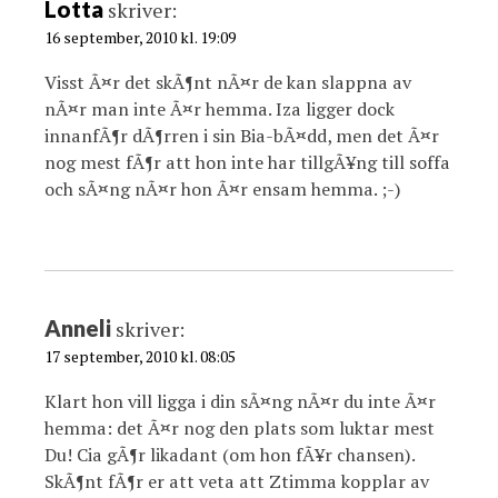
i
Lotta
skriver:
o
16 september, 2010 kl. 19:09
n
Visst Ã¤r det skÃ¶nt nÃ¤r de kan slappna av
nÃ¤r man inte Ã¤r hemma. Iza ligger dock
innanfÃ¶r dÃ¶rren i sin Bia-bÃ¤dd, men det Ã¤r
nog mest fÃ¶r att hon inte har tillgÃ¥ng till soffa
och sÃ¤ng nÃ¤r hon Ã¤r ensam hemma. ;-)
Anneli
skriver:
17 september, 2010 kl. 08:05
Klart hon vill ligga i din sÃ¤ng nÃ¤r du inte Ã¤r
hemma: det Ã¤r nog den plats som luktar mest
Du! Cia gÃ¶r likadant (om hon fÃ¥r chansen).
SkÃ¶nt fÃ¶r er att veta att Ztimma kopplar av