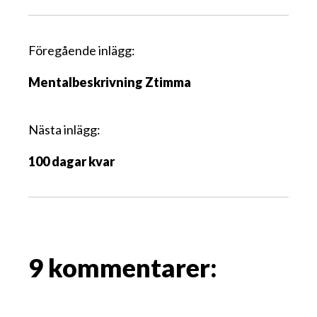
I
Föregående inlägg:
n
Mentalbeskrivning Ztimma
l
ä
g
Nästa inlägg:
g
100 dagar kvar
s
n
a
v
i
g
9 kommentarer:
a
t