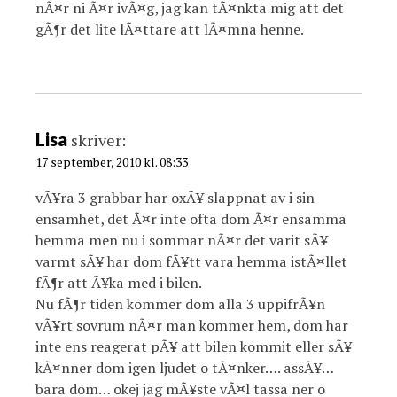
nÃ¤r ni Ã¤r ivÃ¤g, jag kan tÃ¤nkta mig att det
gÃ¶r det lite lÃ¤ttare att lÃ¤mna henne.
Lisa
skriver:
17 september, 2010 kl. 08:33
vÃ¥ra 3 grabbar har oxÃ¥ slappnat av i sin
ensamhet, det Ã¤r inte ofta dom Ã¤r ensamma
hemma men nu i sommar nÃ¤r det varit sÃ¥
varmt sÃ¥ har dom fÃ¥tt vara hemma istÃ¤llet
fÃ¶r att Ã¥ka med i bilen.
Nu fÃ¶r tiden kommer dom alla 3 uppifrÃ¥n
vÃ¥rt sovrum nÃ¤r man kommer hem, dom har
inte ens reagerat pÃ¥ att bilen kommit eller sÃ¥
kÃ¤nner dom igen ljudet o tÃ¤nker…. assÃ¥…
bara dom… okej jag mÃ¥ste vÃ¤l tassa ner o