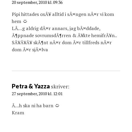
20 september, 2010 kl. 09:36
Pipi hittades oxÃ¥ alltid i sÃ¤ngen nÃ¤r vi kom
hem
LÃ…g aldrig dÃ¤r annars, jag bÃ¤ddade,
Ã¶ppnade sovrumsdÃ¶rren & Ã¥kte hemifrÃ¥n..
SÃ¥Ã¥Ã¥ skÃ¶nt nÃ¤r dom Ã¤r tillfreds nÃ¤r
dom Ã¤r sjÃ¤lva
Petra & Yazza
skriver:
27 september, 2010 kl. 12:01
Ã…h ska ni ha barn
Kram