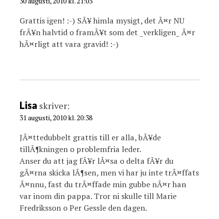
30 augusti, 2010 kl. 21:03
Grattis igen! :-) SÃ¥ himla mysigt, det Ã¤r NU
frÃ¥n halvtid o framÃ¥t som det _verkligen_ Ã¤r
hÃ¤rligt att vara gravid! :-)
Lisa
skriver:
31 augusti, 2010 kl. 20:38
JÃ¤ttedubbelt grattis till er alla, bÃ¥de
tillÃ¶kningen o problemfria leder.
Anser du att jag fÃ¥r lÃ¤sa o delta fÃ¥r du
gÃ¤rna skicka lÃ¶sen, men vi har ju inte trÃ¤ffats
Ã¤nnu, fast du trÃ¤ffade min gubbe nÃ¤r han
var inom din pappa. Tror ni skulle till Marie
Fredriksson o Per Gessle den dagen.