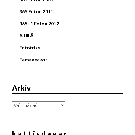
365 Foton 2011
365+1 Foton 2012
A till Ã–
Fototriss
Temaveckor
Arkiv
Arkiv
k a t t i s d a g a r