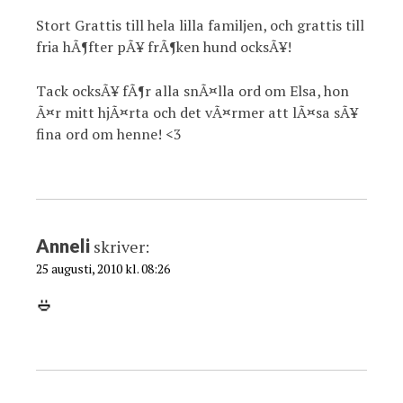
Stort Grattis till hela lilla familjen, och grattis till
fria hÃ¶fter pÃ¥ frÃ¶ken hund ocksÃ¥!
Tack ocksÃ¥ fÃ¶r alla snÃ¤lla ord om Elsa, hon
Ã¤r mitt hjÃ¤rta och det vÃ¤rmer att lÃ¤sa sÃ¥
fina ord om henne! <3
Anneli
skriver:
25 augusti, 2010 kl. 08:26