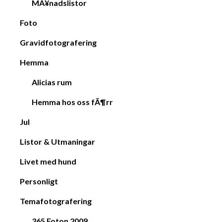
MÃ¥nadslistor
Foto
Gravidfotografering
Hemma
Alicias rum
Hemma hos oss fÃ¶rr
Jul
Listor & Utmaningar
Livet med hund
Personligt
Temafotografering
365 Foton 2009