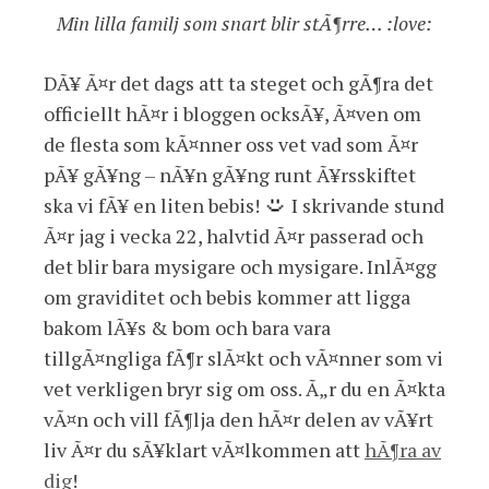
Min lilla familj som snart blir stÃ¶rre… :love:
DÃ¥ Ã¤r det dags att ta steget och gÃ¶ra det
officiellt hÃ¤r i bloggen ocksÃ¥, Ã¤ven om
de flesta som kÃ¤nner oss vet vad som Ã¤r
pÃ¥ gÃ¥ng – nÃ¥n gÃ¥ng runt Ã¥rsskiftet
ska vi fÃ¥ en liten bebis!
I skrivande stund
Ã¤r jag i vecka 22, halvtid Ã¤r passerad och
det blir bara mysigare och mysigare. InlÃ¤gg
om graviditet och bebis kommer att ligga
bakom lÃ¥s & bom och bara vara
tillgÃ¤ngliga fÃ¶r slÃ¤kt och vÃ¤nner som vi
vet verkligen bryr sig om oss. Ã„r du en Ã¤kta
vÃ¤n och vill fÃ¶lja den hÃ¤r delen av vÃ¥rt
liv Ã¤r du sÃ¥klart vÃ¤lkommen att
hÃ¶ra av
dig
!