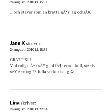
24 augusti, 2010 kl. 15:52
…och stavar som en kratta gÃ¶r jag ocksÃ¥.
Jane K
skriver:
24 augusti, 2010 kl. 18:57
GRATTIS!!!
Vad roligt, Ã¤r sÃ¥ glad fÃ¶r eran skull, sjÃ¤lv
sÃ¥ Ã¤r jag 23 fulla veckor i dag
Lina
skriver:
24 augusti, 2010 kl. 22:14