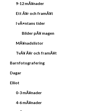
9-12 mÃ¥nader
Ett Ã¥r och framÃ¥t
I vÃ¤ntans tider
Bilder pÃ¥ magen
MÃ¥nadslistor
TvÃ¥ Ã¥r och framÃ¥t
Barnfotografering
Dagar
Elliot
0-3 mÃ¥nader
4-6 mÃ¥nader