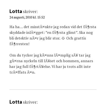
t
i
Lotta
skriver:
o
24 augusti, 2010 kl. 15:52
n
Ha ha… det misstÃ¤nkte jag redan vid det fÃ¶rsta
skyddade inlÃ¤gget: ”en fÃ¶rsta glimt”. Ska nog
bli detektiv nÃ¤r jag blir stor.
Och grattis
fÃ¶rresten!
Om du tycker jag kÃ¤nns lÃ¤mplig sÃ¥ tar jag
gÃ¤rna nyckeln till lÃ¥set och bommen, annars
har jag full fÃ¶rtÃ¥else. Vi har ju trots allt inte
trÃ¤ffats Ã¤n.
Lotta
skriver: