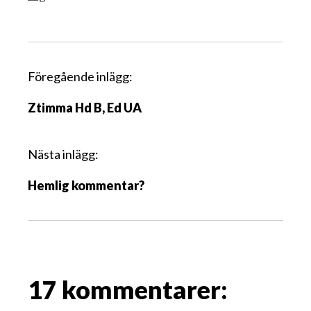
I
Föregående inlägg:
n
Ztimma Hd B, Ed UA
l
ä
g
Nästa inlägg:
g
Hemlig kommentar?
s
n
a
v
i
g
17 kommentarer:
a