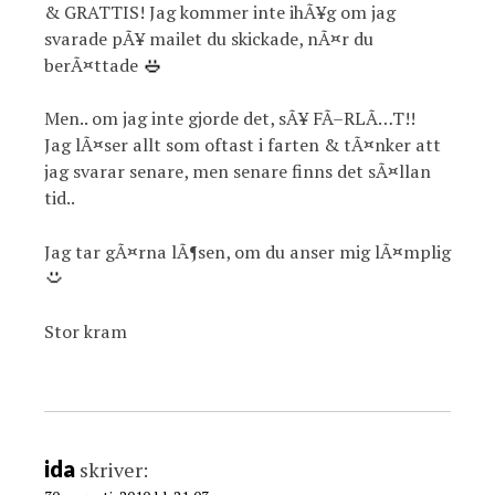
& GRATTIS! Jag kommer inte ihÃ¥g om jag
svarade pÃ¥ mailet du skickade, nÃ¤r du
berÃ¤ttade
Men.. om jag inte gjorde det, sÃ¥ FÃ–RLÃ…T!!
Jag lÃ¤ser allt som oftast i farten & tÃ¤nker att
jag svarar senare, men senare finns det sÃ¤llan
tid..
Jag tar gÃ¤rna lÃ¶sen, om du anser mig lÃ¤mplig
Stor kram
ida
skriver: