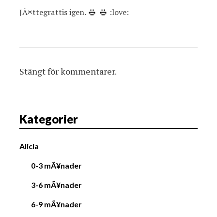
JÃ¤ttegrattis igen.
:love:
Stängt för kommentarer.
Kategorier
Alicia
0-3 mÃ¥nader
3-6 mÃ¥nader
6-9 mÃ¥nader