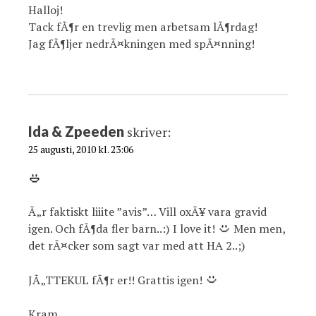
Halloj!
Tack fÃ¶r en trevlig men arbetsam lÃ¶rdag!
Jag fÃ¶ljer nedrÃ¤kningen med spÃ¤nning!
Ida & Zpeeden
skriver:
25 augusti, 2010 kl. 23:06
Ã„r faktiskt liiite ”avis”… Vill oxÃ¥ vara gravid
igen. Och fÃ¶da fler barn..:) I love it!
Men men,
det rÃ¤cker som sagt var med att HA 2..;)
JÃ„TTEKUL fÃ¶r er!! Grattis igen!
Kram