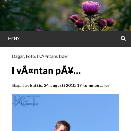
Gå
direkt
till
innehållet
S
MENY
KATTISDAGA
Dagar
,
Foto
,
I vÃ¤ntans tider
i ord & bild
I vÃ¤ntan pÃ¥…
Skapat av
kattis
,
24. augusti 2010
.
17 kommentarer