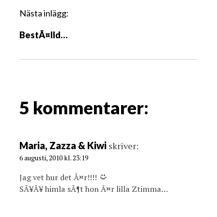
g
Nästa inlägg:
g
BestÃ¤lld…
s
n
a
v
i
g
5 kommentarer:
a
t
i
Maria, Zazza & Kiwi
skriver:
o
6 augusti, 2010 kl. 23:19
n
Jag vet hur det Ã¤r!!!!
SÃ¥Ã¥ himla sÃ¶t hon Ã¤r lilla Ztimma…