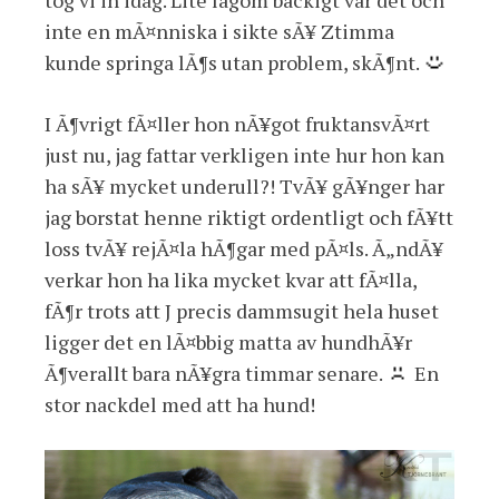
tog vi in idag. Lite lagom backigt var det och
inte en mÃ¤nniska i sikte sÃ¥ Ztimma
kunde springa lÃ¶s utan problem, skÃ¶nt.
I Ã¶vrigt fÃ¤ller hon nÃ¥got fruktansvÃ¤rt
just nu, jag fattar verkligen inte hur hon kan
ha sÃ¥ mycket underull?! TvÃ¥ gÃ¥nger har
jag borstat henne riktigt ordentligt och fÃ¥tt
loss tvÃ¥ rejÃ¤la hÃ¶gar med pÃ¤ls. Ã„ndÃ¥
verkar hon ha lika mycket kvar att fÃ¤lla,
fÃ¶r trots att J precis dammsugit hela huset
ligger det en lÃ¤bbig matta av hundhÃ¥r
Ã¶verallt bara nÃ¥gra timmar senare.
En
stor nackdel med att ha hund!