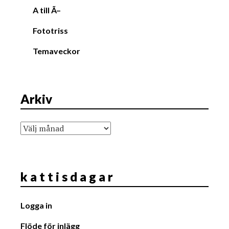
A till Ã–
Fototriss
Temaveckor
Arkiv
Arkiv
k a t t i s d a g a r
Logga in
Flöde för inlägg