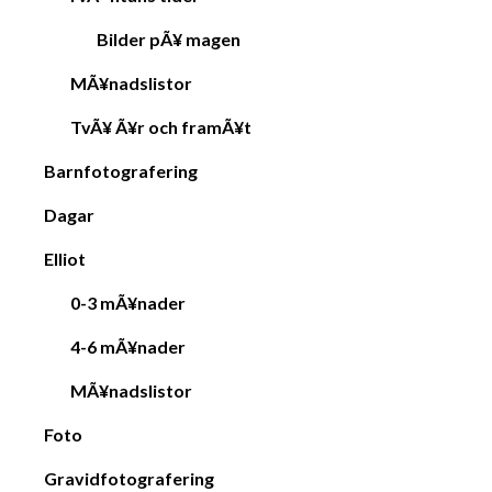
Bilder pÃ¥ magen
MÃ¥nadslistor
TvÃ¥ Ã¥r och framÃ¥t
Barnfotografering
Dagar
Elliot
0-3 mÃ¥nader
4-6 mÃ¥nader
MÃ¥nadslistor
Foto
Gravidfotografering