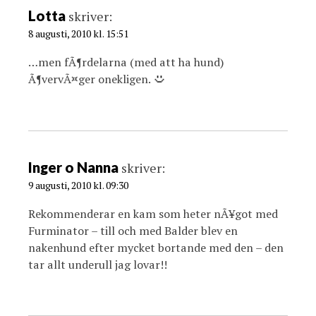
Lotta
skriver:
8 augusti, 2010 kl. 15:51
…men fÃ¶rdelarna (med att ha hund)
Ã¶vervÃ¤ger onekligen.
Inger o Nanna
skriver:
9 augusti, 2010 kl. 09:30
Rekommenderar en kam som heter nÃ¥got med
Furminator – till och med Balder blev en
nakenhund efter mycket bortande med den – den
tar allt underull jag lovar!!