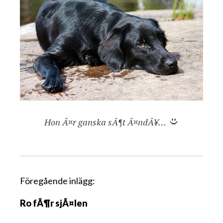
Hon Ã¤r ganska sÃ¶t Ã¤ndÃ¥…
I
Föregående inlägg:
n
Ro fÃ¶r sjÃ¤len
l
ä