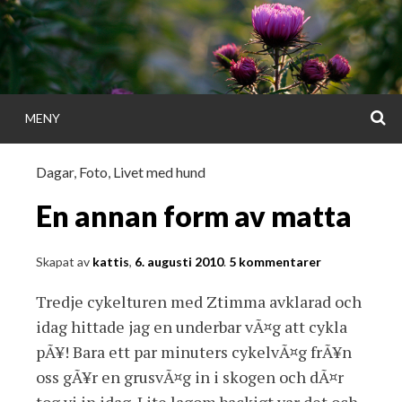
Gå
direkt
till
innehållet
S
MENY
KATTISDAGA
Dagar
,
Foto
,
Livet med hund
i ord & bild
En annan form av matta
Skapat av
kattis
,
6. augusti 2010
.
5 kommentarer
Tredje cykelturen med Ztimma avklarad och
idag hittade jag en underbar vÃ¤g att cykla
pÃ¥! Bara ett par minuters cykelvÃ¤g frÃ¥n
oss gÃ¥r en grusvÃ¤g in i skogen och dÃ¤r