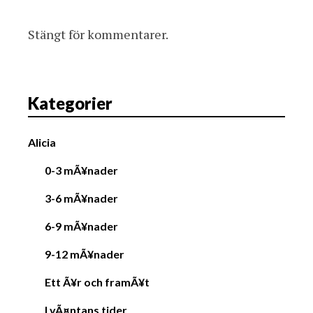
Stängt för kommentarer.
Kategorier
Alicia
0-3 mÃ¥nader
3-6 mÃ¥nader
6-9 mÃ¥nader
9-12 mÃ¥nader
Ett Ã¥r och framÃ¥t
I vÃ¤ntans tider