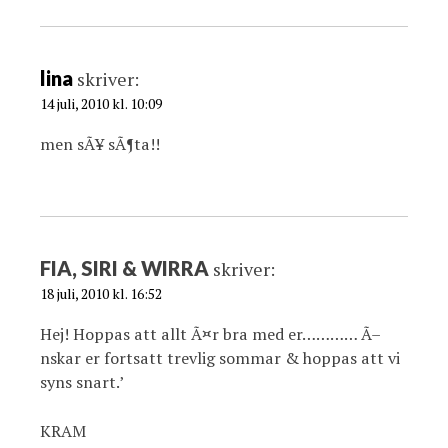
lina
skriver:
14 juli, 2010 kl. 10:09
men sÃ¥ sÃ¶ta!!
FIA, SIRI & WIRRA
skriver:
18 juli, 2010 kl. 16:52
Hej! Hoppas att allt Ã¤r bra med er………… Ã–
nskar er fortsatt trevlig sommar & hoppas att vi
syns snart.’
KRAM