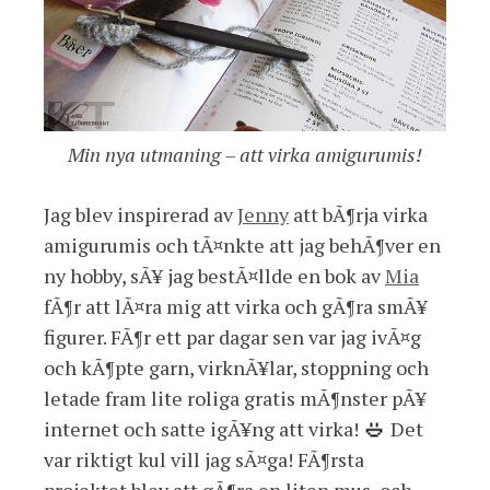
Min nya utmaning – att virka amigurumis!
Jag blev inspirerad av
Jenny
att bÃ¶rja virka
amigurumis och tÃ¤nkte att jag behÃ¶ver en
ny hobby, sÃ¥ jag bestÃ¤llde en bok av
Mia
fÃ¶r att lÃ¤ra mig att virka och gÃ¶ra smÃ¥
figurer. FÃ¶r ett par dagar sen var jag ivÃ¤g
och kÃ¶pte garn, virknÃ¥lar, stoppning och
letade fram lite roliga gratis mÃ¶nster pÃ¥
internet och satte igÃ¥ng att virka!
Det
var riktigt kul vill jag sÃ¤ga! FÃ¶rsta
projektet blev att gÃ¶ra en liten mus, och