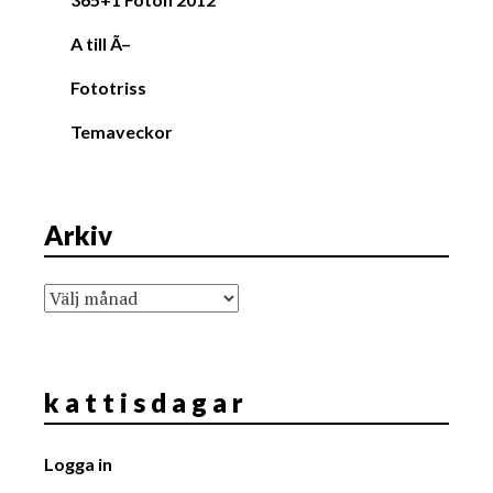
A till Ã–
Fototriss
Temaveckor
Arkiv
Arkiv
k a t t i s d a g a r
Logga in