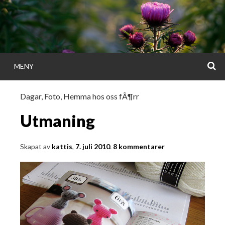
Gå
direkt
till
innehållet
S
MENY
KATTISDAGA
Dagar
,
Foto
,
Hemma hos oss fÃ¶rr
i ord & bild
Utmaning
Skapat av
kattis
,
7. juli 2010
.
8 kommentarer