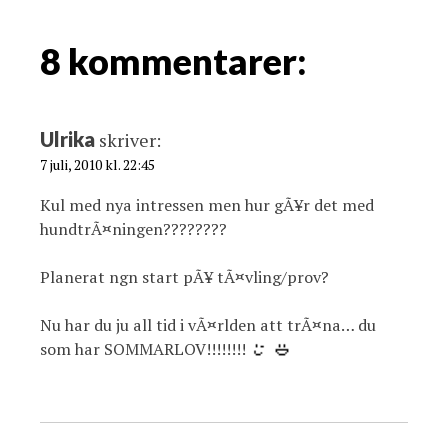
i
g
8 kommentarer:
a
t
i
Ulrika
skriver:
o
7 juli, 2010 kl. 22:45
n
Kul med nya intressen men hur gÃ¥r det med
hundtrÃ¤ningen????????
Planerat ngn start pÃ¥ tÃ¤vling/prov?
Nu har du ju all tid i vÃ¤rlden att trÃ¤na… du
som har SOMMARLOV!!!!!!!!