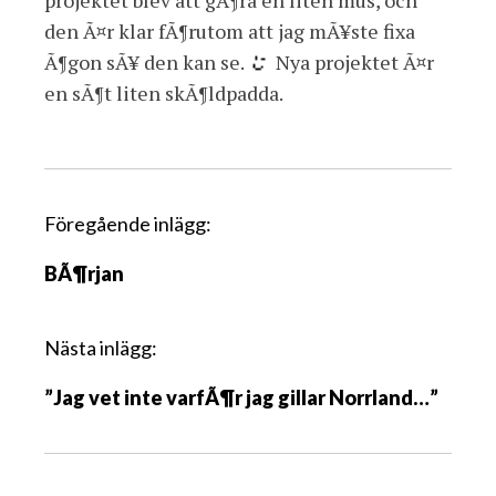
den Ã¤r klar fÃ¶rutom att jag mÃ¥ste fixa
Ã¶gon sÃ¥ den kan se.
Nya projektet Ã¤r
en sÃ¶t liten skÃ¶ldpadda.
I
Föregående inlägg:
n
BÃ¶rjan
l
ä
g
Nästa inlägg:
g
”Jag vet inte varfÃ¶r jag gillar Norrland…”
s
n
a
v