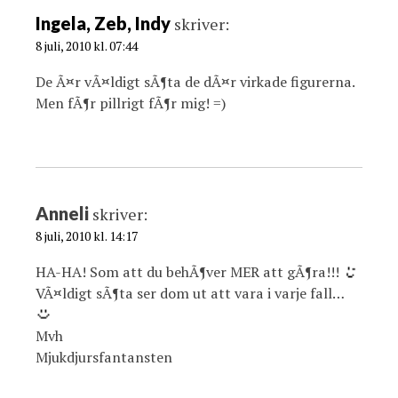
Ingela, Zeb, Indy
skriver:
8 juli, 2010 kl. 07:44
De Ã¤r vÃ¤ldigt sÃ¶ta de dÃ¤r virkade figurerna.
Men fÃ¶r pillrigt fÃ¶r mig! =)
Anneli
skriver:
8 juli, 2010 kl. 14:17
HA-HA! Som att du behÃ¶ver MER att gÃ¶ra!!!
VÃ¤ldigt sÃ¶ta ser dom ut att vara i varje fall…
Mvh
Mjukdjursfantansten