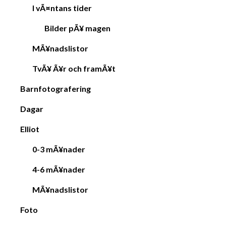
I vÃ¤ntans tider
Bilder pÃ¥ magen
MÃ¥nadslistor
TvÃ¥ Ã¥r och framÃ¥t
Barnfotografering
Dagar
Elliot
0-3 mÃ¥nader
4-6 mÃ¥nader
MÃ¥nadslistor
Foto