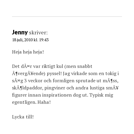
Jenny
skriver:
18 juli, 2010 kl. 19:43
Heja heja heja!
Det dÃ¤r var riktigt kul (men snabbt
Ã¶vergÃ¥ende) pyssel! Jag virkade som en tokig i
sÃ¤g 3 veckor och formligen sprutade ut mÃ¶ss,
skÃ¶ldpaddor, pingviner och andra lustiga smÃ¥
figurer innan inspirationen dog ut. Typisk mig
egentligen. Haha!
Lycka till!