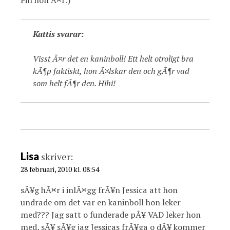
Fin hon Ã¤r:)
Kattis svarar:
Visst Ã¤r det en kaninboll! Ett helt otroligt bra
kÃ¶p faktiskt, hon Ã¤lskar den och gÃ¶r vad
som helt fÃ¶r den. Hihi!
Lisa
skriver:
28 februari, 2010 kl. 08:54
sÃ¥g hÃ¤r i inlÃ¤gg frÃ¥n Jessica att hon
undrade om det var en kaninboll hon leker
med??? Jag satt o funderade pÃ¥ VAD leker hon
med, sÃ¥ sÃ¥g jag Jessicas frÃ¥ga o dÃ¥ kommer