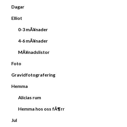
Dagar
Elliot
0-3 mÃ¥nader
4-6 mÃ¥nader
MÃ¥nadslistor
Foto
Gravidfotografering
Hemma
Alicias rum
Hemma hos oss fÃ¶rr
Jul