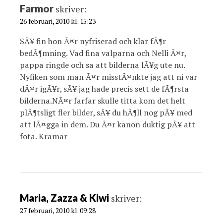
i
Farmor
skriver:
o
26 februari, 2010 kl. 15:23
n
SÃ¥ fin hon Ã¤r nyfriserad och klar fÃ¶r
bedÃ¶mning. Vad fina valparna och Nelli Ã¤r,
pappa ringde och sa att bilderna lÃ¥g ute nu.
Nyfiken som man Ã¤r misstÃ¤nkte jag att ni var
dÃ¤r igÃ¥r, sÃ¥ jag hade precis sett de fÃ¶rsta
bilderna.NÃ¤r farfar skulle titta kom det helt
plÃ¶tsligt fler bilder, sÃ¥ du hÃ¶ll nog pÃ¥ med
att lÃ¤gga in dem. Du Ã¤r kanon duktig pÃ¥ att
fota. Kramar
Maria, Zazza & Kiwi
skriver:
27 februari, 2010 kl. 09:28