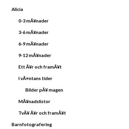
Alicia
0-3 mÃ¥nader
3-6 mÃ¥nader
6-9 mÃ¥nader
9-12 mÃ¥nader
Ett Ã¥r och framÃ¥t
I vÃ¤ntans tider
Bilder pÃ¥ magen
MÃ¥nadslistor
TvÃ¥ Ã¥r och framÃ¥t
Barnfotografering