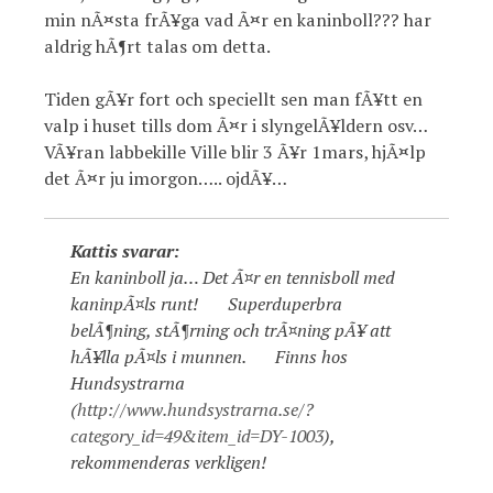
min nÃ¤sta frÃ¥ga vad Ã¤r en kaninboll??? har
aldrig hÃ¶rt talas om detta.
Tiden gÃ¥r fort och speciellt sen man fÃ¥tt en
valp i huset tills dom Ã¤r i slyngelÃ¥ldern osv…
VÃ¥ran labbekille Ville blir 3 Ã¥r 1mars, hjÃ¤lp
det Ã¤r ju imorgon….. ojdÃ¥…
Kattis svarar:
En kaninboll ja… Det Ã¤r en tennisboll med
kaninpÃ¤ls runt!
Superduperbra
belÃ¶ning, stÃ¶rning och trÃ¤ning pÃ¥ att
hÃ¥lla pÃ¤ls i munnen.
Finns hos
Hundsystrarna
(
http://www.hundsystrarna.se/?
category_id=49&item_id=DY-1003
),
rekommenderas verkligen!