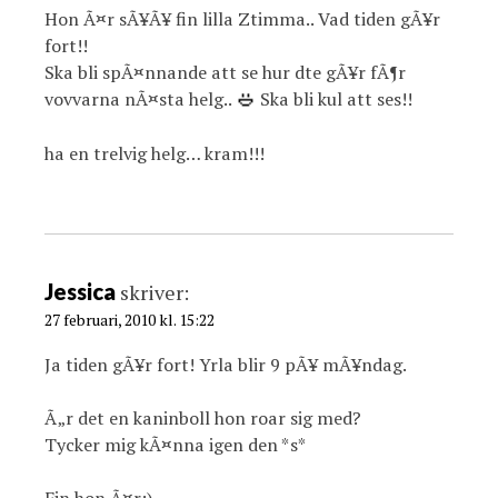
Hon Ã¤r sÃ¥Ã¥ fin lilla Ztimma.. Vad tiden gÃ¥r
fort!!
Ska bli spÃ¤nnande att se hur dte gÃ¥r fÃ¶r
vovvarna nÃ¤sta helg..
Ska bli kul att ses!!
ha en trelvig helg… kram!!!
Jessica
skriver:
27 februari, 2010 kl. 15:22
Ja tiden gÃ¥r fort! Yrla blir 9 pÃ¥ mÃ¥ndag.
Ã„r det en kaninboll hon roar sig med?
Tycker mig kÃ¤nna igen den *s*