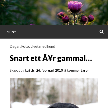
Gå
direkt
till
innehållet
S
MENY
KATTISDAGA
Dagar
,
Foto
,
Livet med hund
i ord & bild
Snart ett Ã¥r gammal…
Skapat av
kattis
,
26. februari 2010
.
5 kommentarer