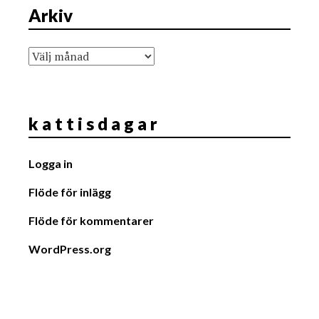
Arkiv
Arkiv
k a t t i s d a g a r
Logga in
Flöde för inlägg
Flöde för kommentarer
WordPress.org