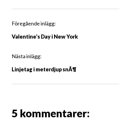
I
Föregående inlägg:
n
Valentine’s Day i New York
l
ä
g
Nästa inlägg:
g
Linjetag i meterdjup snÃ¶
s
n
a
v
i
g
5 kommentarer:
a
t