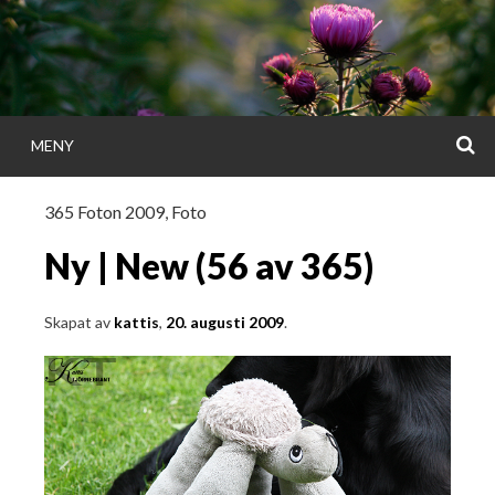
Gå
direkt
till
innehållet
S
MENY
KATTISDAGA
365 Foton 2009
,
Foto
i ord & bild
Ny | New (56 av 365)
Skapat av
kattis
,
20. augusti 2009
.