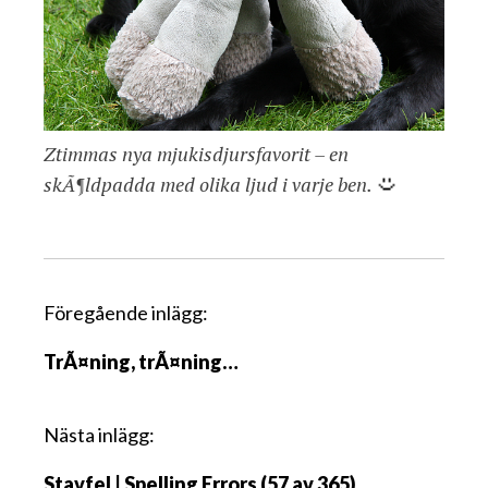
Ztimmas nya mjukisdjursfavorit – en
skÃ¶ldpadda med olika ljud i varje ben.
I
Föregående inlägg:
n
TrÃ¤ning, trÃ¤ning…
l
ä
g
Nästa inlägg:
g
Stavfel | Spelling Errors (57 av 365)
s