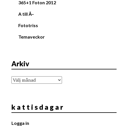
365+1 Foton 2012
A till Ã–
Fototriss
Temaveckor
Arkiv
Arkiv
k a t t i s d a g a r
Logga in