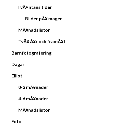
I vÃ¤ntans tider
Bilder pÃ¥ magen
MÃ¥nadslistor
TvÃ¥ Ã¥r och framÃ¥t
Barnfotografering
Dagar
Elliot
0-3 mÃ¥nader
4-6 mÃ¥nader
MÃ¥nadslistor
Foto