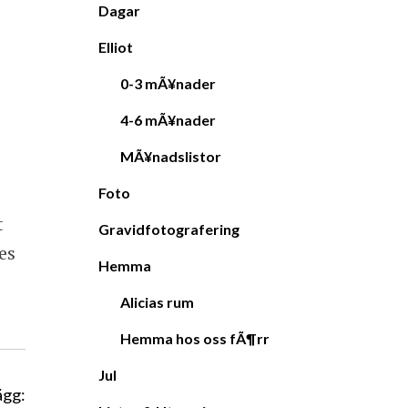
Dagar
Elliot
0-3 mÃ¥nader
4-6 mÃ¥nader
MÃ¥nadslistor
Foto
t
Gravidfotografering
es
Hemma
Alicias rum
Hemma hos oss fÃ¶rr
Jul
ägg: