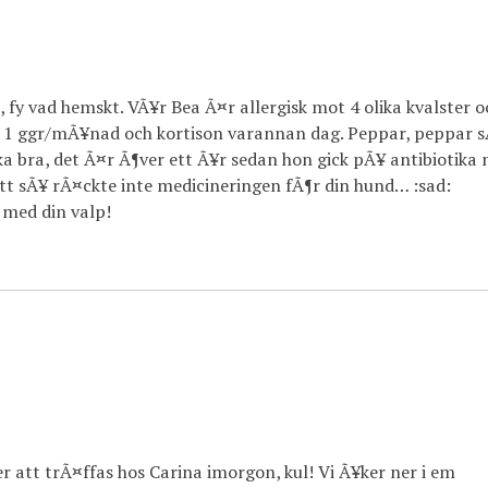
 fy vad hemskt. VÃ¥r Bea Ã¤r allergisk mot 4 olika kvalster o
 1 ggr/mÃ¥nad och kortison varannan dag. Peppar, peppar 
ka bra, det Ã¤r Ã¶ver ett Ã¥r sedan hon gick pÃ¥ antibiotika 
tt sÃ¥ rÃ¤ckte inte medicineringen fÃ¶r din hund… :sad:
 med din valp!
 att trÃ¤ffas hos Carina imorgon, kul! Vi Ã¥ker ner i em