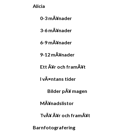
Alicia
0-3 mÃ¥nader
3-6 mÃ¥nader
6-9 mÃ¥nader
9-12 mÃ¥nader
Ett Ã¥r och framÃ¥t
I vÃ¤ntans tider
Bilder pÃ¥ magen
MÃ¥nadslistor
TvÃ¥ Ã¥r och framÃ¥t
Barnfotografering