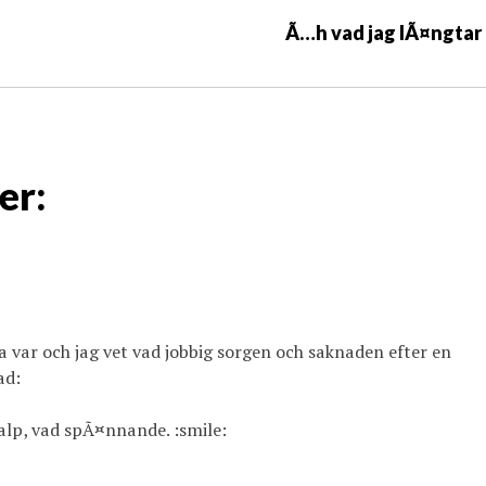
Ã…h vad jag lÃ¤ngtar
er:
a var och jag vet vad jobbig sorgen och saknaden efter en
ad:
alp, vad spÃ¤nnande. :smile: