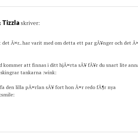
& Tizzla
skriver:
gt det Ã¤r.. har varit med om detta ett par gÃ¥nger och det Ã
d kommer att finnas i ditt hjÃ¤rta sÃ¥ fÃ¥r du snart lite ann
skingrar tankarna :wink:
ffa den lilla pÃ¤rlan sÃ¥ fort hon Ã¤r redo fÃ¶r nya
:smile: