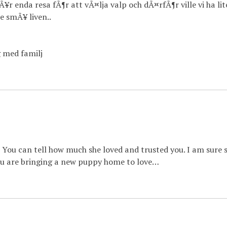
Ã¥r enda resa fÃ¶r att vÃ¤lja valp och dÃ¤rfÃ¶r ville vi ha lit
e smÃ¥ liven..
 med familj
! You can tell how much she loved and trusted you. I am sure 
ou are bringing a new puppy home to love…