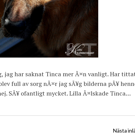
g, jag har saknat Tinca mer Ã¤n vanligt. Har titta
lev full av sorg nÃ¤r jag sÃ¥g bilderna pÃ¥ henn
mej. SÃ¥ ofantligt mycket. Lilla Ã¤lskade Tinca…
Nästa inl