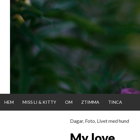
Gå
direkt
till
innehållet
HEM
MISS LI & KITTY
OM
ZTIMMA
TINCA
Dagar
,
Foto
,
Livet med hund
KATTISDAGA
My love