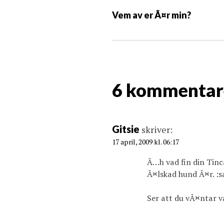
n
Vem av er Ã¤r min?
l
ä
g
g
s
6 kommentar
n
a
v
i
Gitsie
skriver:
g
17 april, 2009 kl. 06:17
a
Ã…h vad fin din Tinc
t
Ã¤lskad hund Ã¤r. :s
i
o
Ser att du vÃ¤ntar v
n