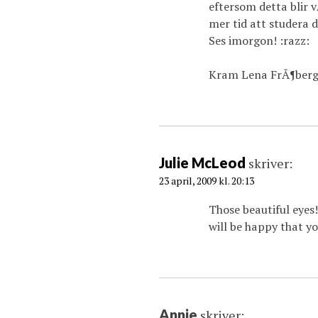
eftersom detta blir v
mer tid att studera d
Ses imorgon! :razz:
Kram Lena FrÃ¶berg
Julie McLeod
skriver:
23 april, 2009 kl. 20:13
Those beautiful eyes
will be happy that y
Annie
skriver: