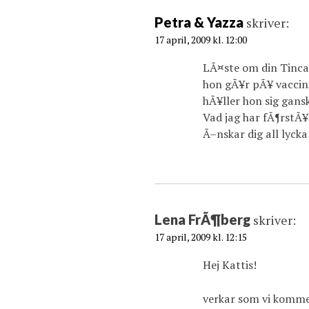
Petra & Yazza
skriver:
17 april, 2009 kl. 12:00
LÃ¤ste om din Tinca,
hon gÃ¥r pÃ¥ vaccin
hÃ¥ller hon sig gans
Vad jag har fÃ¶rstÃ¥
Ã–nskar dig all lycka
Lena FrÃ¶berg
skriver:
17 april, 2009 kl. 12:15
Hej Kattis!
verkar som vi kommer