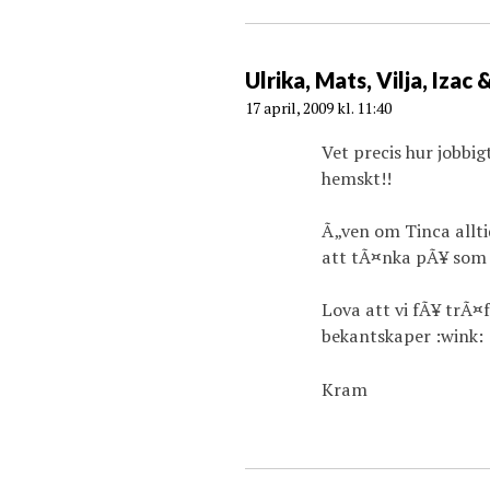
Ulrika, Mats, Vilja, Izac 
17 april, 2009 kl. 11:40
Vet precis hur jobbi
hemskt!!
Ã„ven om Tinca allti
att tÃ¤nka pÃ¥ som 
Lova att vi fÃ¥ trÃ¤
bekantskaper :wink: 
Kram