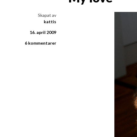
i ord & bild
Skapat av
kattis
16. april 2009
6 kommentarer