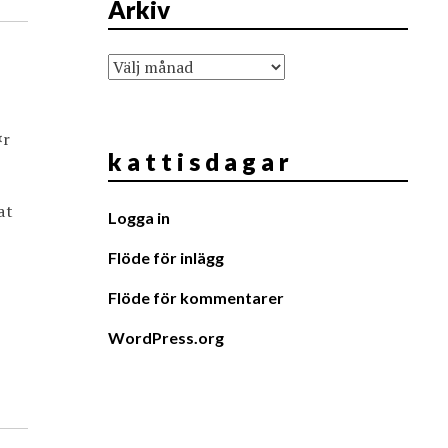
Arkiv
Arkiv
¤r
k a t t i s d a g a r
at
Logga in
Flöde för inlägg
Flöde för kommentarer
WordPress.org