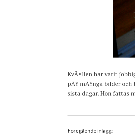
KvÃ¤llen har varit jobbi
pÃ¥ mÃ¥nga bilder och b
sista dagar. Hon fattas 
I
Föregående inlägg: