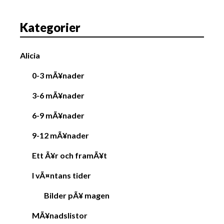
Kategorier
Alicia
0-3 mÃ¥nader
3-6 mÃ¥nader
6-9 mÃ¥nader
9-12 mÃ¥nader
Ett Ã¥r och framÃ¥t
I vÃ¤ntans tider
Bilder pÃ¥ magen
MÃ¥nadslistor