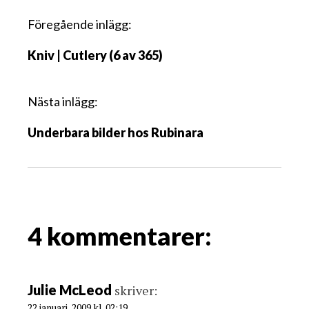
I
Föregående inlägg:
n
Kniv | Cutlery (6 av 365)
l
ä
g
Nästa inlägg:
g
Underbara bilder hos Rubinara
s
n
a
v
i
g
4 kommentarer:
a
t
i
Julie McLeod
skriver:
o
22 januari, 2009 kl. 02:19