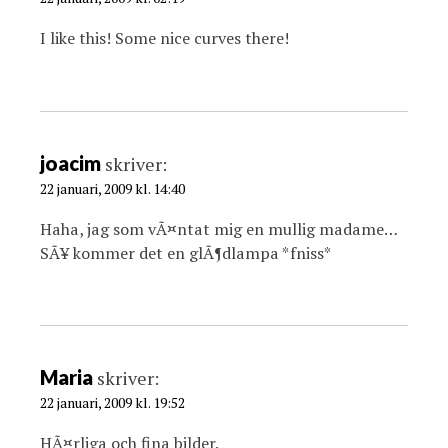
n
I like this! Some nice curves there!
joacim
skriver:
22 januari, 2009 kl. 14:40
Haha, jag som vÃ¤ntat mig en mullig madame…
SÃ¥ kommer det en glÃ¶dlampa *fniss*
Maria
skriver:
22 januari, 2009 kl. 19:52
HÃ¤rliga och fina bilder.