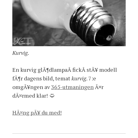
Kurvig.
En kurvig glÃ¶dlampaÂ fickÂ stÃ¥ modell
fÃ¶r dagens bild, temat
kurvig
. 7:e
omgÃ¥ngen av
365-utmaningen
Ã¤r
dÃ¤rmed klar!
HÃ¤ng pÃ¥ du med!