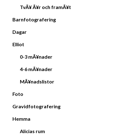
TvÃ¥ Ã¥r och framÃ¥t
Barnfotografering
Dagar
Elliot
0-3 mÃ¥nader
4-6 mÃ¥nader
MÃ¥nadslistor
Foto
Gravidfotografering
Hemma
Alicias rum