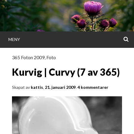
Gå
direkt
till
innehållet
S
MENY
KATTISDAGA
365 Foton 2009
,
Foto
i ord & bild
Kurvig | Curvy (7 av 365)
Skapat av
kattis
,
21. januari 2009
.
4 kommentarer