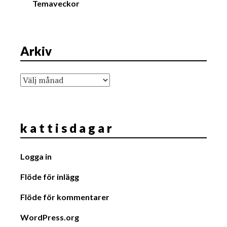
Temaveckor
Arkiv
Arkiv
k a t t i s d a g a r
Logga in
Flöde för inlägg
Flöde för kommentarer
WordPress.org