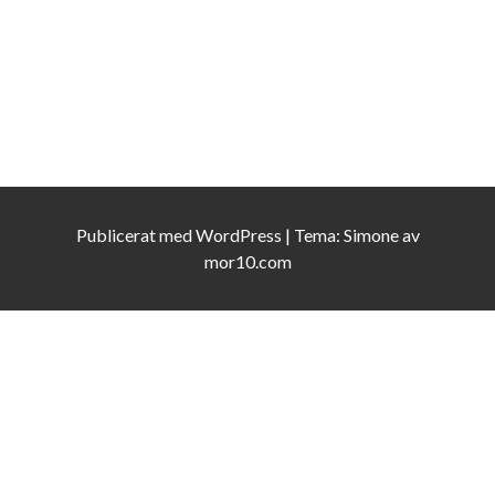
Publicerat med
WordPress
|
Tema:
Simone
av
mor10.com