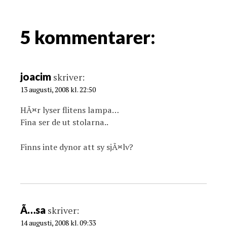
v
i
g
5 kommentarer:
a
t
i
joacim
skriver:
o
13 augusti, 2008 kl. 22:50
n
HÃ¤r lyser flitens lampa…
Fina ser de ut stolarna..
Finns inte dynor att sy sjÃ¤lv?
Ã…sa
skriver:
14 augusti, 2008 kl. 09:33