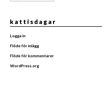
k a t t i s d a g a r
Logga in
Flöde för inlägg
Flöde för kommentarer
WordPress.org