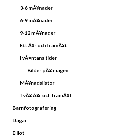
3-6 mÃ¥nader
6-9 mÃ¥nader
9-12 mÃ¥nader
Ett Ã¥r och framÃ¥t
I vÃ¤ntans tider
Bilder pÃ¥ magen
MÃ¥nadslistor
TvÃ¥ Ã¥r och framÃ¥t
Barnfotografering
Dagar
Elliot