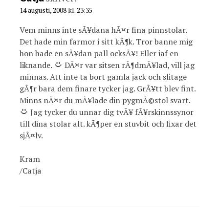
14 augusti, 2008 kl. 23:35
Vem minns inte sÃ¥dana hÃ¤r fina pinnstolar.
Det hade min farmor i sitt kÃ¶k. Tror banne mig
hon hade en sÃ¥dan pall ocksÃ¥! Eller iaf en
liknande.
DÃ¤r var sitsen rÃ¶dmÃ¥lad, vill jag
minnas. Att inte ta bort gamla jack och slitage
gÃ¶r bara dem finare tycker jag. GrÃ¥tt blev fint.
Minns nÃ¤r du mÃ¥lade din pygmÃ©stol svart.
Jag tycker du unnar dig tvÃ¥ fÃ¥rskinnssynor
till dina stolar alt. kÃ¶per en stuvbit och fixar det
sjÃ¤lv.
Kram
/Catja