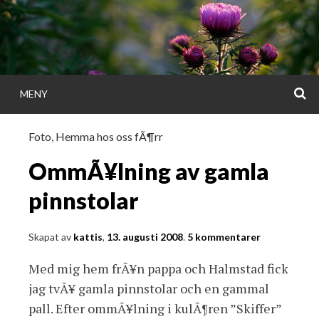
Gå
direkt
till
innehållet
S
MENY
KATTISDAGA
Foto
,
Hemma hos oss fÃ¶rr
i ord & bild
OmmÃ¥lning av gamla
pinnstolar
Skapat av
kattis
,
13. augusti 2008
.
5 kommentarer
Med mig hem frÃ¥n pappa och Halmstad fick
jag tvÃ¥ gamla pinnstolar och en gammal
pall. Efter ommÃ¥lning i kulÃ¶ren ”Skiffer”