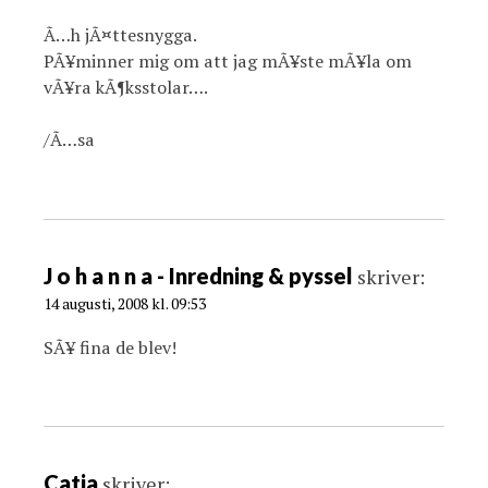
Ã…h jÃ¤ttesnygga.
PÃ¥minner mig om att jag mÃ¥ste mÃ¥la om
vÃ¥ra kÃ¶ksstolar….
/Ã…sa
J o h a n n a - Inredning & pyssel
skriver:
14 augusti, 2008 kl. 09:53
SÃ¥ fina de blev!
Catja
skriver: