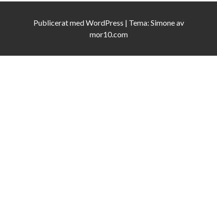
Publicerat med
WordPress
|
Tema:
Simone
av
mor10.com