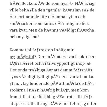
frÃ¥n Beckers Ã¤r de som nya.
NÃ¥ja, jag
ville behÃ¥lla den ”gamla” kÃ¤nslan sÃ¥ de
Ã¤r fortfarande lite ojÃ¤mna i ytan och
smÃ¥jacken som fanns dÃ¤r tidigare fick
vara kvar. Men de kÃ¤nns vÃ¤ldigt frÃ¤scha
och mysiga nu!
Kommer ni fÃ¶rresten ihÃ¥g min
pygmÃ©stol
? Den mÃ¥lades svart i oktober
fÃ¶rra Ã¥ret och vi trivs ypperligt ihop.
Det enda trÃ¥kiga Ã¤r att damm fÃ¶rstÃ¥s
syns vÃ¤ldigt tydligt pÃ¥ den svarta blanka
ytan… Jag funderade pÃ¥ att mÃ¥la de hÃ¤r
stolarna i nÃ¥n hÃ¤ftig kulÃ¶r, men kom
fram till att de fick bli grÃ¥a trots allt, fÃ¶r
att passa till allting. DÃ¤remot letar jag efter