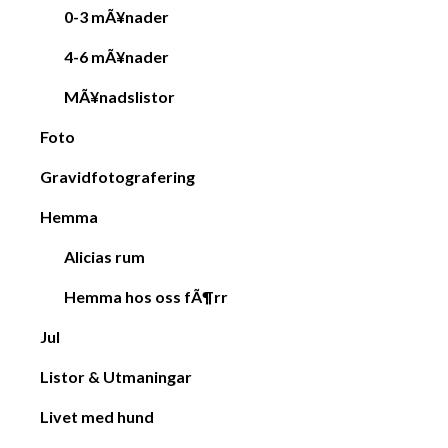
0-3 mÃ¥nader
4-6 mÃ¥nader
MÃ¥nadslistor
Foto
Gravidfotografering
Hemma
Alicias rum
Hemma hos oss fÃ¶rr
Jul
Listor & Utmaningar
Livet med hund