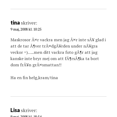
tina
skriver:
9 maj, 2008 kl. 10:25
Maskrosor Ã¤r vackra men jag Ã¤r inte sÃ¥ glad i
att de tar Ã¶ver trÃ¤dgÃ¥rden under nÃ¥gra
veckor =)…..men ditt vackra foto gÃ¶r att jag
kanske inte bryr mej om att fÃ¶rsÃ¶ka ta bort
dom frÃ¥n grÃ¤smattan!!
Ha en fin helg,kram/tina
Lisa
skriver:
9 maj, 2008 kl. 18:54