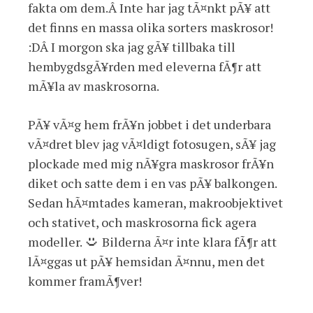
fakta om dem.Â Inte har jag tÃ¤nkt pÃ¥ att
det finns en massa olika sorters maskrosor!
:DÂ I morgon ska jag gÃ¥ tillbaka till
hembygdsgÃ¥rden med eleverna fÃ¶r att
mÃ¥la av maskrosorna.
PÃ¥ vÃ¤g hem frÃ¥n jobbet i det underbara
vÃ¤dret blev jag vÃ¤ldigt fotosugen, sÃ¥ jag
plockade med mig nÃ¥gra maskrosor frÃ¥n
diket och satte dem i en vas pÃ¥ balkongen.
Sedan hÃ¤mtades kameran, makroobjektivet
och stativet, och maskrosorna fick agera
modeller.
Bilderna Ã¤r inte klara fÃ¶r att
lÃ¤ggas ut pÃ¥ hemsidan Ã¤nnu, men det
kommer framÃ¶ver!