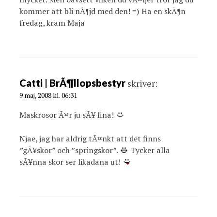
kommer att bli nÃ¶jd med den! =) Ha en skÃ¶n
fredag, kram Maja
Catti | BrÃ¶llopsbestyr
skriver:
9 maj, 2008 kl. 06:31
Maskrosor Ã¤r ju sÃ¥ fina!
Njae, jag har aldrig tÃ¤nkt att det finns
”gÃ¥skor” och ”springskor”.
Tycker alla
sÃ¥nna skor ser likadana ut!