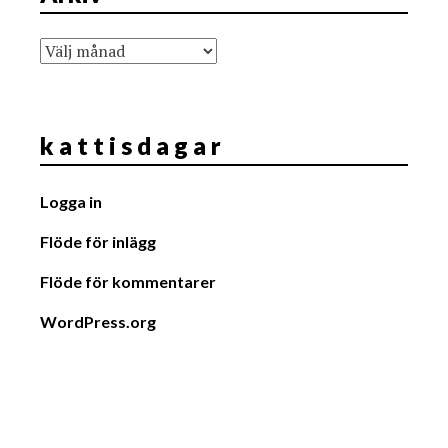
Arkiv
k a t t i s d a g a r
Logga in
Flöde för inlägg
Flöde för kommentarer
WordPress.org