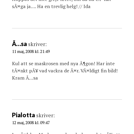
sÃ¤ga ja…. Ha en trevlig helg! // Ida
Ã…sa
skriver:
11 maj, 2008 kl. 21:49
Kul att se maskrosen med nya Ã¶gon! Har inte
tÃ¤nkt pÃ¥ vad vackra de Ã¤r. VÃ¤ldigt fin bild!
Kram Ã…sa
Pialotta
skriver:
12 maj, 2008 kl. 09:47