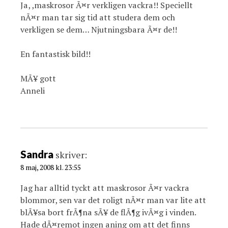
Ja, ,maskrosor Ã¤r verkligen vackra!! Speciellt
nÃ¤r man tar sig tid att studera dem och
verkligen se dem… Njutningsbara Ã¤r de!!
En fantastisk bild!!
MÃ¥ gott
Anneli
Sandra
skriver:
8 maj, 2008 kl. 23:55
Jag har alltid tyckt att maskrosor Ã¤r vackra
blommor, sen var det roligt nÃ¤r man var lite att
blÃ¥sa bort frÃ¶na sÃ¥ de flÃ¶g ivÃ¤g i vinden.
Hade dÃ¤remot ingen aning om att det finns