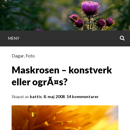
Gå
direkt
till
innehållet
S
MENY
KATTISDAGA
Dagar
,
Foto
i ord & bild
Maskrosen – konstverk
eller ogrÃ¤s?
Skapat av
kattis
,
8. maj 2008
.
14 kommentarer