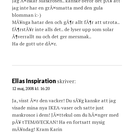
Jag Ã¤lskar Maskrosen.. kanske beror det pÃ¥ att
jag inte har en grÃ¤smatta med den gula
blomman i:-)
MÃ¥nga hatar den och gÃ¶r allt fÃ¶r att utrota..
fÃ¶rstÃ¥r inte alls det.. de lyser upp som solar
Ã¶verrallt nu och det ger mersmak..
Ha de gott ute dÃ¤r.
Ellas Inspiration
skriver:
12 maj, 2008 kl. 16:20
Ja, visst Ã¤r den vacker! Du sÃ¥g kanske att jag
visade mina nya IKEA-vaser och satte just
maskrosor i dem! JÃ¤ttekul om du hÃ¤nger med
pÃ¥ tTEMAVECKAN! Ha en fortsatt mysig
mÃ¥ndag! Kram Karin