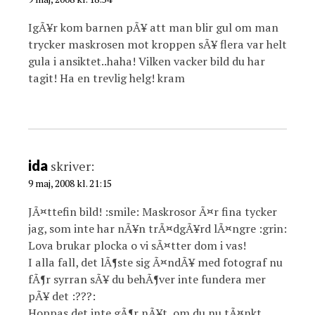
IgÃ¥r kom barnen pÃ¥ att man blir gul om man
trycker maskrosen mot kroppen sÃ¥ flera var helt
gula i ansiktet..haha! Vilken vacker bild du har
tagit! Ha en trevlig helg! kram
ida
skriver:
9 maj, 2008 kl. 21:15
JÃ¤ttefin bild! :smile: Maskrosor Ã¤r fina tycker
jag, som inte har nÃ¥n trÃ¤dgÃ¥rd lÃ¤ngre :grin:
Lova brukar plocka o vi sÃ¤tter dom i vas!
I alla fall, det lÃ¶ste sig Ã¤ndÃ¥ med fotograf nu
fÃ¶r syrran sÃ¥ du behÃ¶ver inte fundera mer
pÃ¥ det :???:
Hoppas det inte gÃ¶r nÃ¥t, om du nu tÃ¤nkt