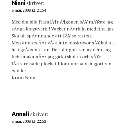
i
Ninni
skriver:
o
8 maj, 2008 kl. 21:54
n
Med din bild framfÃ¶r Ã¶gonen sÃ¥ mÃ¥ste jag
sÃ¤ga konstverk!! Vacker nÃ¤rbild med fint ljus.
Ska bli spÃ¤nnande att fÃ¥ se resten.
Men annars Ã¤r vÃ¤l inte maskrosor sÃ¥ kul att
ha i grÃ¤smattan. Det blir gott vin av dem, jag
fick smaka nÃ¤r jag gick i skolan och vÃ¥r
lÃ¤rare hade plockat blommorna och gjort vin
:smile:
Kram Ninni
Anneli
skriver:
8 maj, 2008 kl. 22:52