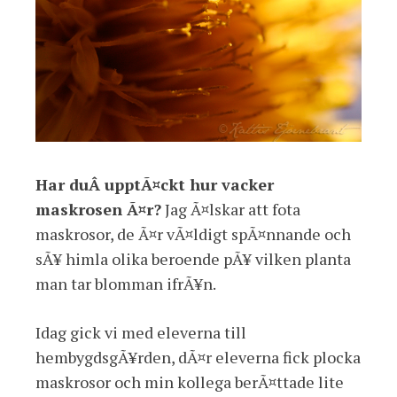
Har duÂ upptÃ¤ckt hur vacker
maskrosen Ã¤r?
Jag Ã¤lskar att fota
maskrosor, de Ã¤r vÃ¤ldigt spÃ¤nnande och
sÃ¥ himla olika beroende pÃ¥ vilken planta
man tar blomman ifrÃ¥n.
Idag gick vi med eleverna till
hembygdsgÃ¥rden, dÃ¤r eleverna fick plocka
maskrosor och min kollega berÃ¤ttade lite