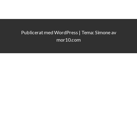
Publicerat med
WordPress
|
Tema:
Simone
av
mor10.com