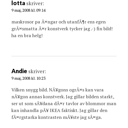
lotta
skriver:
9 maj, 2008 kl. 09:14
maskrosor pa Ã¤ngar och utanfÃ¶r ens egen
grÃ¤smatta Ã¤r konstverk tycker jag .-) fin bild!
ha en bra helg!
Andie
skriver:
9 maj, 2008 kl. 10:23
Vilken snygg bild. NÃ¥gons ogrÃ¤s kan vara
nÃ¥gon annas konstverk. Jag gillar bilden starkt,
ser ut som sÃ¥dana dÃ¤r tavlor av blommor man
kan inhandla pÃ¥ IKEA faktiskt. Jag gillar den
fÃ¤rgstarka kontrasten mÃ¥ste jag sÃ¤ga.