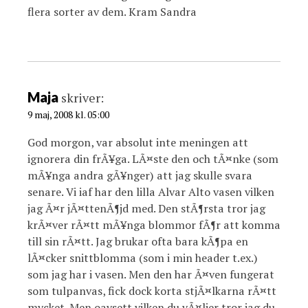
flera sorter av dem. Kram Sandra
Maja
skriver:
9 maj, 2008 kl. 05:00
God morgon, var absolut inte meningen att
ignorera din frÃ¥ga. LÃ¤ste den och tÃ¤nke (som
mÃ¥nga andra gÃ¥nger) att jag skulle svara
senare. Vi iaf har den lilla Alvar Alto vasen vilken
jag Ã¤r jÃ¤ttenÃ¶jd med. Den stÃ¶rsta tror jag
krÃ¤ver rÃ¤tt mÃ¥nga blommor fÃ¶r att komma
till sin rÃ¤tt. Jag brukar ofta bara kÃ¶pa en
lÃ¤cker snittblomma (som i min header t.ex.)
som jag har i vasen. Men den har Ã¤ven fungerat
som tulpanvas, fick dock korta stjÃ¤lkarna rÃ¤tt
mycket. Men oavsett vilken du vÃ¤ljer tror jag du