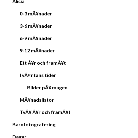
Alicia
0-3 mÃ¥nader
3-6 mÃ¥nader
6-9 mÃ¥nader
9-12 mÃ¥nader
Ett Ã¥r och framÃ¥t
I vÃ¤ntans tider
Bilder pÃ¥ magen
MÃ¥nadslistor
TvÃ¥ Ã¥r och framÃ¥t
Barnfotografering
Dagar