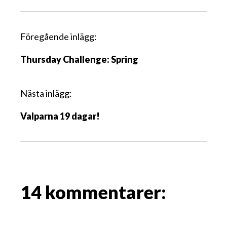
I
Föregående inlägg:
n
Thursday Challenge: Spring
l
ä
g
Nästa inlägg:
g
Valparna 19 dagar!
s
n
a
v
i
g
14 kommentarer:
a
t