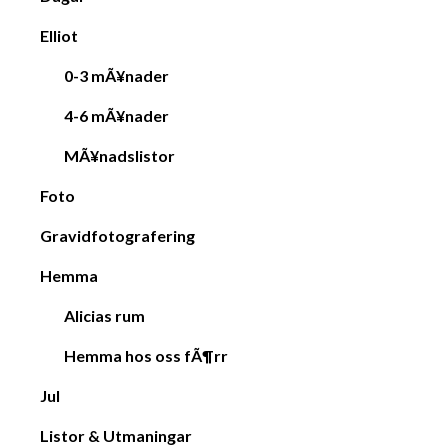
Elliot
0-3 mÃ¥nader
4-6 mÃ¥nader
MÃ¥nadslistor
Foto
Gravidfotografering
Hemma
Alicias rum
Hemma hos oss fÃ¶rr
Jul
Listor & Utmaningar