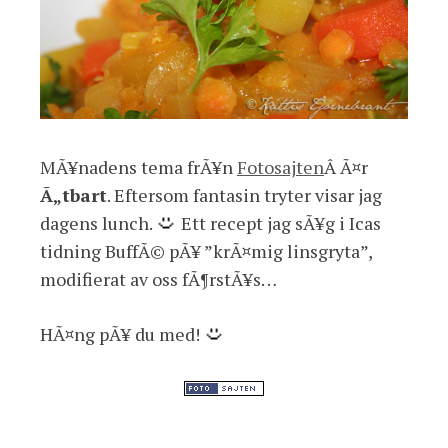
MÃ¥nadens tema frÃ¥n
Fotosajten
Â Ã¤r
Ã„tbart
. Eftersom fantasin tryter visar jag
dagens lunch.
Ett recept jag sÃ¥g i Icas
tidning BuffÃ© pÃ¥ ”krÃ¤mig linsgryta”,
modifierat av oss fÃ¶rstÃ¥s…
HÃ¤ng pÃ¥ du med!