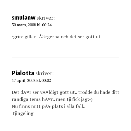
smulanw
skriver:
30 mars, 2008 kl. 00:24
:grin: gillar fÃ¤rgerna och det ser gott ut.
Pialotta
skriver:
17 april, 2008 kl. 00:02
Det dÃ¤r ser vÃ¤ldigt gott ut.. trodde du hade ditt
randiga tema hÃ¤r.. men tji fick jag:-)
Nu finns mitt pÃ¥ plats i alla fall..
Tjingeling