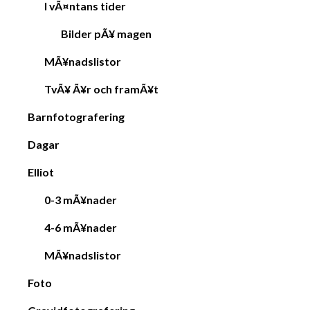
I vÃ¤ntans tider
Bilder pÃ¥ magen
MÃ¥nadslistor
TvÃ¥ Ã¥r och framÃ¥t
Barnfotografering
Dagar
Elliot
0-3 mÃ¥nader
4-6 mÃ¥nader
MÃ¥nadslistor
Foto