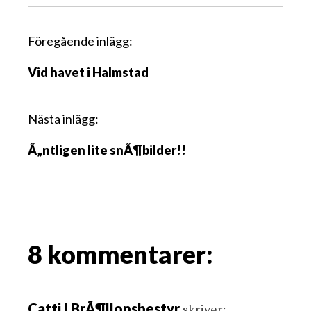
I
Föregående inlägg:
n
Vid havet i Halmstad
l
ä
g
Nästa inlägg:
g
Ã„ntligen lite snÃ¶bilder!!
s
n
a
v
i
g
8 kommentarer:
a
t
i
Catti | BrÃ¶llopsbestyr
skriver: