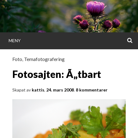
Gå
direkt
till
innehållet
S
MENY
KATTISDAGA
Foto
,
Temafotografering
i ord & bild
Fotosajten: Ã„tbart
Skapat av
kattis
,
24. mars 2008
.
8 kommentarer