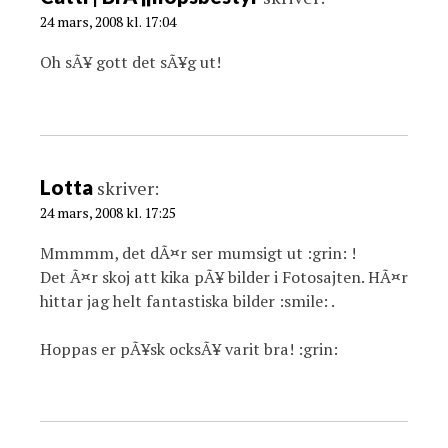
o
24 mars, 2008 kl. 17:04
n
Oh sÃ¥ gott det sÃ¥g ut!
Lotta
skriver:
24 mars, 2008 kl. 17:25
Mmmmm, det dÃ¤r ser mumsigt ut :grin: !
Det Ã¤r skoj att kika pÃ¥ bilder i Fotosajten. HÃ¤r
hittar jag helt fantastiska bilder :smile: .
Hoppas er pÃ¥sk ocksÃ¥ varit bra! :grin: