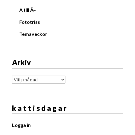
A till Ã–
Fototriss
Temaveckor
Arkiv
Arkiv
k a t t i s d a g a r
Logga in