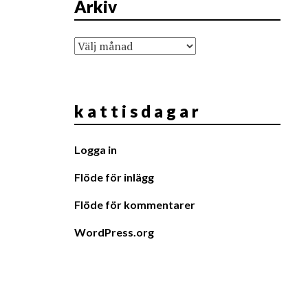
Arkiv
Arkiv
k a t t i s d a g a r
Logga in
Flöde för inlägg
Flöde för kommentarer
WordPress.org