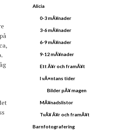
Alicia
0-3 mÃ¥nader
re
3-6 mÃ¥nader
 på
6-9 mÃ¥nader
ca,
.
9-12 mÃ¥nader
låg
Ett Ã¥r och framÃ¥t
I vÃ¤ntans tider
Bilder pÃ¥ magen
det
MÃ¥nadslistor
ss
TvÃ¥ Ã¥r och framÃ¥t
Barnfotografering