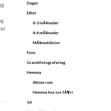
Dagar
gg
Elliot
ag
0-3 mÃ¥nader
 ni
4-6 mÃ¥nader
MÃ¥nadslistor
Foto
Gravidfotografering
Hemma
Alicias rum
Hemma hos oss fÃ¶rr
Jul