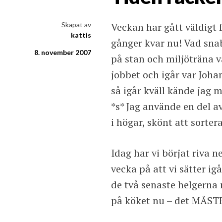
i ord & bild
Skapat av
Veckan har gått väldigt 
kattis
gånger kvar nu! Vad snab
8. november 2007
på stan och miljöträna v
jobbet och igår var Joha
så igår kväll kände jag 
*s* Jag använde en del a
i högar, skönt att sorter
Idag har vi börjat riva n
vecka på att vi sätter ig
de två senaste helgerna m
på köket nu – det MÅSTE 