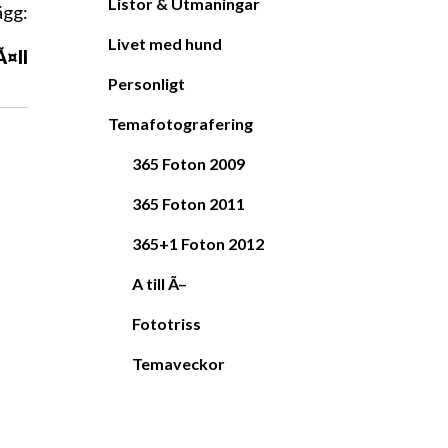
Listor & Utmaningar
ägg:
Livet med hund
Ã¤ll
Personligt
Temafotografering
365 Foton 2009
365 Foton 2011
365+1 Foton 2012
A till Ã–
Fototriss
Temaveckor