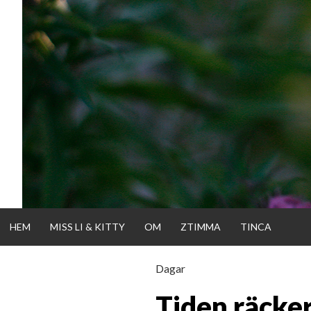
Gå
direkt
till
innehållet
HEM
MISS LI & KITTY
OM
ZTIMMA
TINCA
Dagar
KATTISDAGA
Tiden räcker 