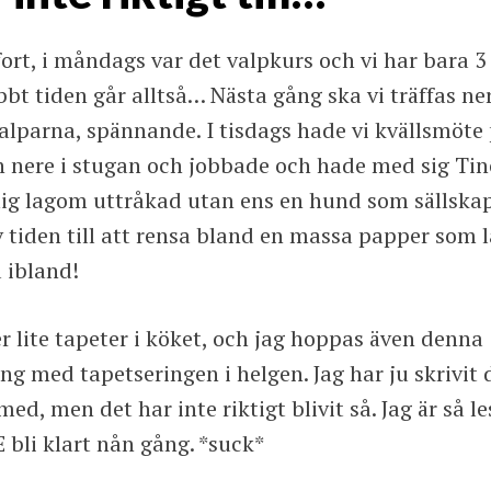
fort, i måndags var det valpkurs och vi har bara 3
bt tiden går alltså… Nästa gång ska vi träffas ne
alparna, spännande. I tisdags hade vi kvällsmöte
n nere i stugan och jobbade och hade med sig Tin
mig lagom uttråkad utan ens en hund som sällskap
v tiden till att rensa bland en massa papper som 
a ibland!
er lite tapeter i köket, och jag hoppas även denna
ång med tapetseringen i helgen. Jag har ju skrivit 
ed, men det har inte riktigt blivit så. Jag är så le
bli klart nån gång. *suck*