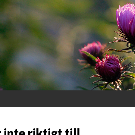
R
inte riktigt till…