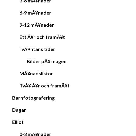
3-6 mÃ¥nader
6-9 mÃ¥nader
9-12 mÃ¥nader
Ett Ã¥r och framÃ¥t
I vÃ¤ntans tider
Bilder pÃ¥ magen
MÃ¥nadslistor
TvÃ¥ Ã¥r och framÃ¥t
Barnfotografering
Dagar
Elliot
0-3 mÃ¥nader