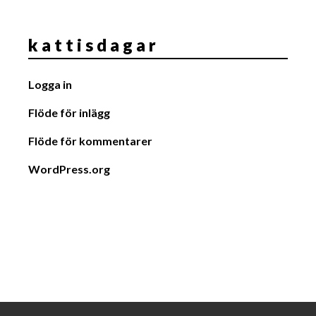
k a t t i s d a g a r
Logga in
Flöde för inlägg
Flöde för kommentarer
WordPress.org