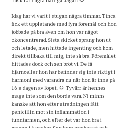
Tack för några härliga dagar!
Idag har vi varit i stugan några timmar. Tinca
fick ett uppletande med fyra föremål och hon
jobbade på bra även om hon var något
okoncentrerad. Sista skicket sprang hon ut
och letade, men hittade ingenting och kom
direkt tillbaka till mig, inte så bra. Föremålet
hittades dock och sen bröt vi. De få
hjärnceller hon har befinner sig inte riktigt i
harmoni med varandra nu när hon är inne på
16:e dagen av löpet.
Tyvärr är hennes
mage inte som den borde vara. Ni minns
kanske att hon efter utredningen fått
penicillin mot sin inflammation i
tunntarmen, och efter det var hon bra i
magen i 6 veckor. Sen kom ormbettet och