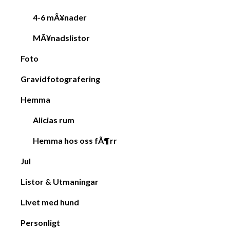
4-6 mÃ¥nader
MÃ¥nadslistor
Foto
Gravidfotografering
Hemma
Alicias rum
Hemma hos oss fÃ¶rr
Jul
Listor & Utmaningar
Livet med hund
Personligt