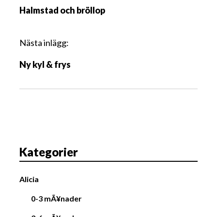
n
Halmstad och bröllop
l
ä
g
Nästa inlägg:
g
Ny kyl & frys
s
n
a
v
i
g
a
Kategorier
t
i
Alicia
o
n
0-3 mÃ¥nader