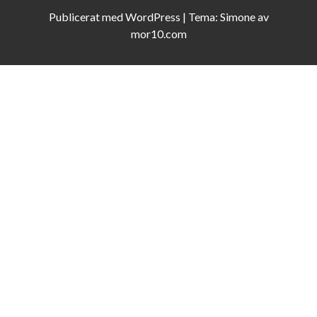
Publicerat med
WordPress
|
Tema:
Simone
av
mor10.com