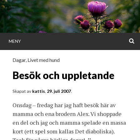
Gå
direkt
till
innehållet
S
MENY
KATTISDAGA
Dagar
,
Livet med hund
i ord & bild
Besök och uppletande
Skapat av
kattis
,
29. juli 2007
.
Onsdag – fredag har jag haft besök här av
mamma och ena brodern Alex. Vi shoppade
en del och jag och mamma spelade en massa
kort (ett spel som kallas Det diaboliska).