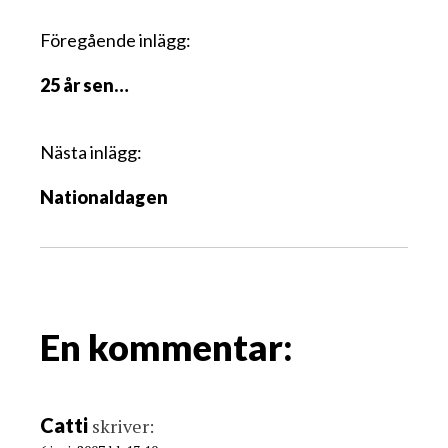
I
Föregående inlägg:
n
25 år sen…
l
ä
g
Nästa inlägg:
g
Nationaldagen
s
n
a
v
i
g
En kommentar:
a
t
i
Catti
skriver:
o