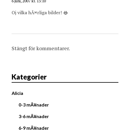
6 juni, 2007 kl. 13:10
n
Oj vilka hÃ¤rliga bilder!
Stängt för kommentarer.
Kategorier
Alicia
0-3 mÃ¥nader
3-6 mÃ¥nader
6-9 mÃ¥nader