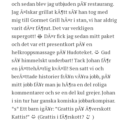
och sedan blev jag utbjuden pÃ¥ restaurang.
Jag Ã¤lskar grillat kÃ¶tt sÃ¥ han tog med
mig till Gormet Grill hÃ¤r i stan, vi har aldrig
varit dÃ¤r fÃ¶rut. Det var verkligen
supergott!
DÃ¤r fick jag sedan mitt paket
och det var ett presentkort pÃ¥ en
helkroppsmassage pÃ¥ Hudoteket.
Gud
sÃ¥ himmelskt underbart! Tack Johan fÃ¶r
en jÃ¤ttehÃ¤rlig kvÃ¤ll! Sen satt vi och
berÃ¤ttade historier frÃ¥n vÃ¥ra jobb, pÃ¥
mitt jobb fÃ¥r man ju hÃ¶ra en del roliga
kommentarer och se en del kul grejer. Johan
i sin tur har ganska komiska jobbarkompisar.
*s* Ett barn igÃ¥r: ”Grattis pÃ¥ Ã¶verskott
Kattis!”
(Grattis i fÃ¶rskott?
)