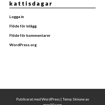
k a t t i s d a g a r
Logga in
Flöde för inlägg
Flöde för kommentarer
WordPress.org
Publicerat med
WordPress
|
Tema:
Simone
av
mor10.com