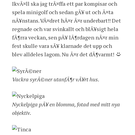
IkvÃ¤ll ska jag trÃ¤ffa ett par kompisar och
spela minigolf och sedan gÃ¥ ut och Ã¤ta
nÃ¥nstans. VÃ¤dret hÃ¤r Ã¤r underbart!! Det
regnade och var svinkallt och blÃ¥sigt hela
fÃ¶rra veckan, sen pÃ¥ lÃ¶rdagen nÃ¤r min
fest skulle vara sÃ¥ klarnade det upp och
blev alldeles lagom. Nu Ã¤r det dÃ¶varmt!
Vackra syrÃ©ner utanfÃ¶r vÃ¥rt hus.
Nyckelpiga pÃ¥ en blomma, fotad med mitt nya
objektiv.