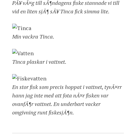
PÃ¥ vÃ¤g till sÃ¶ndagens fiske stannade vi till
vid en liten sjÃ¶ sÃ¥ Tinca fick simma lite.
Min vackra Tinca.
Tinca plaskar i vattnet.
En stor fisk som precis hoppat i vattnet, tyvÃ¤rr
hann jag inte med att fota nÃ¤r fisken var
ovanfÃ¶r vattnet. En underbart vacker
omgivning runt fiskesjÃ¶n.