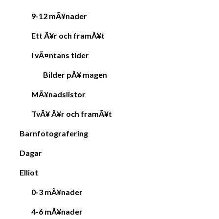
9-12 mÃ¥nader
Ett Ã¥r och framÃ¥t
I vÃ¤ntans tider
Bilder pÃ¥ magen
MÃ¥nadslistor
TvÃ¥ Ã¥r och framÃ¥t
Barnfotografering
Dagar
Elliot
0-3 mÃ¥nader
4-6 mÃ¥nader