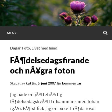
Gå
direkt
till
innehållet
S
MENY
KATTISDAGA
Dagar
,
Foto
,
Livet med hund
i ord & bild
FÃ¶delsedagsfirande
och nÃ¥gra foton
Skapat av
kattis
,
5. juni 2007
.
En kommentar
Jag hade en jÃ¤ttehÃ¤rlig
fÃ¶delsedagskvÃ¤ll tillsammans med Johan
igÃ¥r. FÃ¶rst fick jag en bukett rÃ¶da rosor