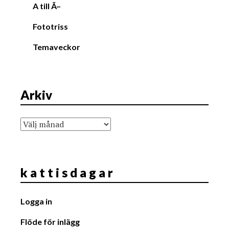
A till Ã–
Fototriss
Temaveckor
Arkiv
Arkiv
k a t t i s d a g a r
Logga in
Flöde för inlägg