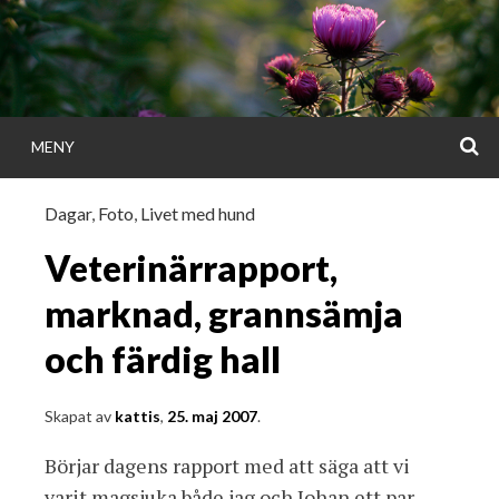
Gå
direkt
till
innehållet
S
MENY
KATTISDAGA
Dagar
,
Foto
,
Livet med hund
i ord & bild
Veterinärrapport,
marknad, grannsämja
och färdig hall
Skapat av
kattis
,
25. maj 2007
.
Börjar dagens rapport med att säga att vi
varit magsjuka både jag och Johan ett par