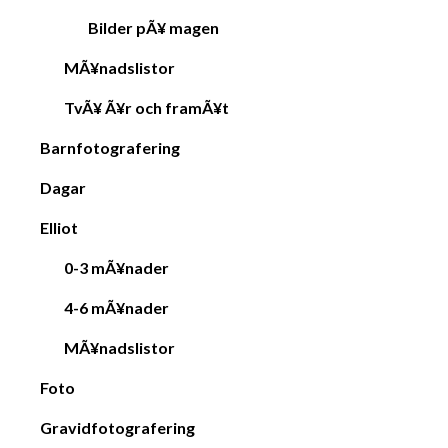
Bilder pÃ¥ magen
MÃ¥nadslistor
TvÃ¥ Ã¥r och framÃ¥t
Barnfotografering
Dagar
Elliot
0-3 mÃ¥nader
4-6 mÃ¥nader
MÃ¥nadslistor
Foto
Gravidfotografering