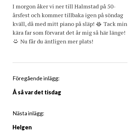
I morgon åker vi ner till Halmstad på 50-
årsfest och kommer tillbaka igen på söndag
kväll, då med mitt piano på släp!
Tack min
kära far som förvarat det år mig så här länge!
Nu får du äntligen mer plats!
I
Föregående inlägg:
n
Å så var det tisdag
l
ä
g
Nästa inlägg:
g
Helgen
s
n