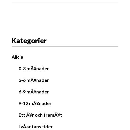
a
v
i
g
a
Kategorier
t
i
Alicia
o
n
0-3 mÃ¥nader
3-6 mÃ¥nader
6-9 mÃ¥nader
9-12 mÃ¥nader
Ett Ã¥r och framÃ¥t
I vÃ¤ntans tider