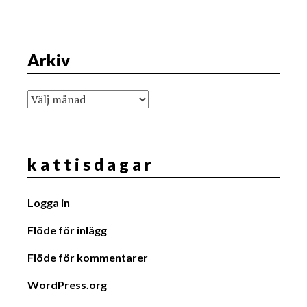
Arkiv
Arkiv
k a t t i s d a g a r
Logga in
Flöde för inlägg
Flöde för kommentarer
WordPress.org