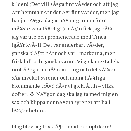
bilden! (Det vill sÃ¤ga fint vÃ¤der och att jag
Ã¤r hemma nÃ¤r det Ã¤r fint vÃ¤der, men jag
har ju nÃ¥gra dagar pÃ¥ mig innan fotot
mÃ¥ste vara fÃ¤rdigt.) IdÃ©n fick jag nÃ¤r
jag var ute och promenerade med Tinca
igÃ¥r kvÃ¤ll. Det var underbart vÃ¤der,
ganska blÃ¶tt hÃ¤r och var i markerna, men
frisk luft och ganska varmt. Vi gick mestadels
runt Ã¤ngarna hÃ¤romkring och det vÃ¤xer
sÃ¥ mycket syrener och andra hÃ¤rliga
blommande trÃ¤d dÃ¤r vi gick. Ã…h – vilka
dofter!
NÃ¥gon dag ska jag ta med mig en
sax och klippa ner nÃ¥gra syrener att ha i
lÃ¤genheten…
Idag blev jag friskfÃ¶rklarad hos optikern!