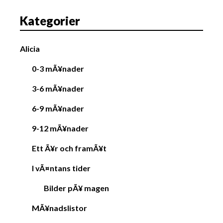
Kategorier
Alicia
0-3 mÃ¥nader
3-6 mÃ¥nader
6-9 mÃ¥nader
9-12 mÃ¥nader
Ett Ã¥r och framÃ¥t
I vÃ¤ntans tider
Bilder pÃ¥ magen
MÃ¥nadslistor