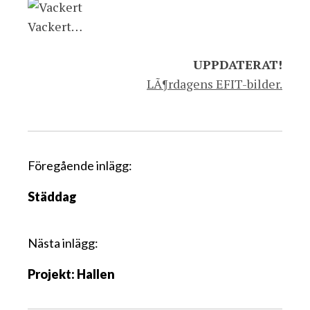
Vackert…
UPPDATERAT!
LÃ¶rdagens EFIT-bilder.
I
Föregående inlägg:
n
Städdag
l
ä
g
Nästa inlägg:
g
Projekt: Hallen
s
n