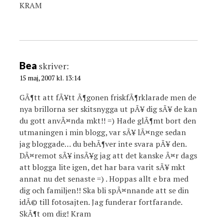
KRAM
Bea
skriver:
15 maj, 2007 kl. 13:14
GÃ¶tt att fÃ¥tt Ã¶gonen friskfÃ¶rklarade men de
nya brillorna ser skitsnygga ut pÃ¥ dig sÃ¥ de kan
du gott anvÃ¤nda mkt!! =) Hade glÃ¶mt bort den
utmaningen i min blogg, var sÃ¥ lÃ¤nge sedan
jag bloggade… du behÃ¶ver inte svara pÃ¥ den.
DÃ¤remot sÃ¥ insÃ¥g jag att det kanske Ã¤r dags
att blogga lite igen, det har bara varit sÃ¥ mkt
annat nu det senaste =) . Hoppas allt e bra med
dig och familjen!! Ska bli spÃ¤nnande att se din
idÃ© till fotosajten. Jag funderar fortfarande.
SkÃ¶t om dig! Kram