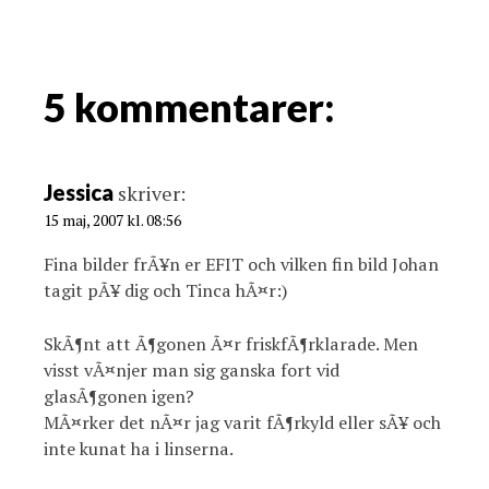
a
v
i
g
5 kommentarer:
a
t
i
Jessica
skriver:
o
15 maj, 2007 kl. 08:56
n
Fina bilder frÃ¥n er EFIT och vilken fin bild Johan
tagit pÃ¥ dig och Tinca hÃ¤r:)
SkÃ¶nt att Ã¶gonen Ã¤r friskfÃ¶rklarade. Men
visst vÃ¤njer man sig ganska fort vid
glasÃ¶gonen igen?
MÃ¤rker det nÃ¤r jag varit fÃ¶rkyld eller sÃ¥ och
inte kunat ha i linserna.