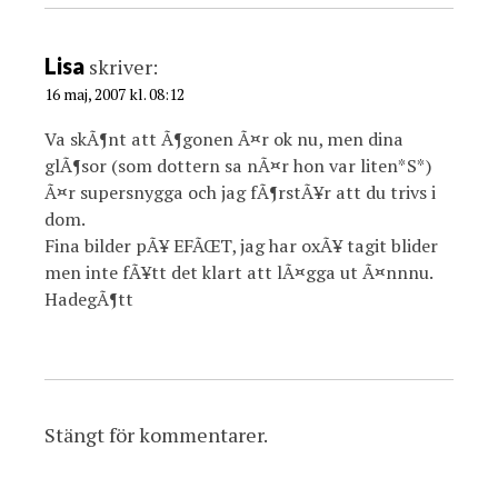
Lisa
skriver:
16 maj, 2007 kl. 08:12
Va skÃ¶nt att Ã¶gonen Ã¤r ok nu, men dina
glÃ¶sor (som dottern sa nÃ¤r hon var liten*S*)
Ã¤r supersnygga och jag fÃ¶rstÃ¥r att du trivs i
dom.
Fina bilder pÃ¥ EFÃŒT, jag har oxÃ¥ tagit blider
men inte fÃ¥tt det klart att lÃ¤gga ut Ã¤nnnu.
HadegÃ¶tt
Stängt för kommentarer.