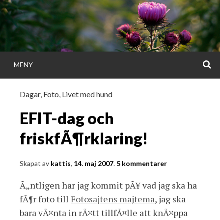
Gå
direkt
till
innehållet
S
MENY
KATTISDAGA
Dagar
,
Foto
,
Livet med hund
i ord & bild
EFIT-dag och
friskfÃ¶rklaring!
Skapat av
kattis
,
14. maj 2007
.
5 kommentarer
Ã„ntligen har jag kommit pÃ¥ vad jag ska ha
fÃ¶r foto till
Fotosajtens majtema
, jag ska
bara vÃ¤nta in rÃ¤tt tillfÃ¤lle att knÃ¤ppa