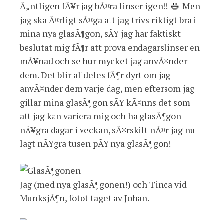
Ã„ntligen fÃ¥r jag bÃ¤ra linser igen!!
Men
jag ska Ã¤rligt sÃ¤ga att jag trivs riktigt bra i
mina nya glasÃ¶gon, sÃ¥ jag har faktiskt
beslutat mig fÃ¶r att prova endagarslinser en
mÃ¥nad och se hur mycket jag anvÃ¤nder
dem. Det blir alldeles fÃ¶r dyrt om jag
anvÃ¤nder dem varje dag, men eftersom jag
gillar mina glasÃ¶gon sÃ¥ kÃ¤nns det som
att jag kan variera mig och ha glasÃ¶gon
nÃ¥gra dagar i veckan, sÃ¤rskilt nÃ¤r jag nu
lagt nÃ¥gra tusen pÃ¥ nya glasÃ¶gon!
Jag (med nya glasÃ¶gonen!) och Tinca vid
MunksjÃ¶n, fotot taget av Johan.