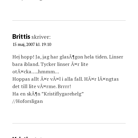
Brittis
skriver:
15 maj, 2007 kl. 19:10
Hej hopp! Ja, jag har glasÃ¶gon hela tiden. Linser
bara ibland. Tycker linser Ã¤r lite
otÃ¤cka…..hmmm…
Hoppas allt Ã¤r vÃ¤l i alla fall. HÃ¤r lÃ¤ngtas
det till lite vÃ¤rme. Brrrr!
Ha en skÃ¶n ”Kristiflygarehelg”
//Hoforsligan