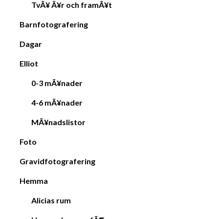
TvÃ¥ Ã¥r och framÃ¥t
Barnfotografering
Dagar
Elliot
0-3 mÃ¥nader
4-6 mÃ¥nader
MÃ¥nadslistor
Foto
Gravidfotografering
Hemma
Alicias rum