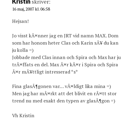
Kristin
skriver:
16 maj, 2007 kl. 06:58
Hejsan!
Jo visst kÃ¤nner jag en JRT vid namn MAX. Dom
som har honom heter Clas och Karin sÃ¥ du kan
ju kolla =)
Jobbade med Clas innan och Spira och Max har ju
trÃ¤ffats en del. Max Ã¤r kÃ¤r i Spira och Spira
Ã¤r mÃ¥ttligt intresserad *s*
Fina glasÃ¶gonen var… vÃ¤ldigt lika mina =)
Men jag har mÃ¤rkt att det blivit en rÃ¤tt stor
trend nu med exakt den typen av glasÃ¶gon =)
Vh Kristin