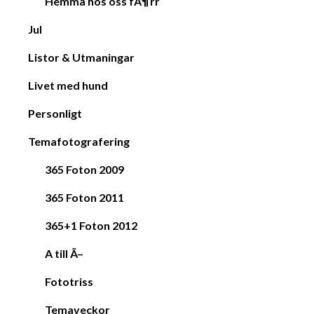
Hemma hos oss fÃ¶rr
Jul
Listor & Utmaningar
Livet med hund
Personligt
Temafotografering
365 Foton 2009
365 Foton 2011
365+1 Foton 2012
A till Ã–
Fototriss
Temaveckor