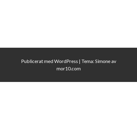
Publicerat med
WordPress
|
Tema:
Simone
av
mor10.com