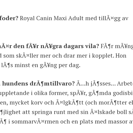
foder?
Royal Canin Maxi Adult med tillÃ¤gg av
Ã¤r den fÃ¥r nÃ¥gra dagars vila?
FÃ¶r mÃ¥n
d som skÃ¤ller mer och drar mer i kopplet. Hon
g lÃ¶s minst en gÃ¥ng per dag.
ra hundens drÃ¶mtillvaro?
Ã…h jÃ¶sses… Arbet
uppletande i olika former, spÃ¥r, gÃ¶mda godisbi
n, mycket korv och Ã¤lgkÃ¶tt (och morÃ¶tter el
Ã¶jlighet att springa runt med sin Ã¤lskade boll s
jÃ¶ i sommarvÃ¤rmen och en plats med massor a