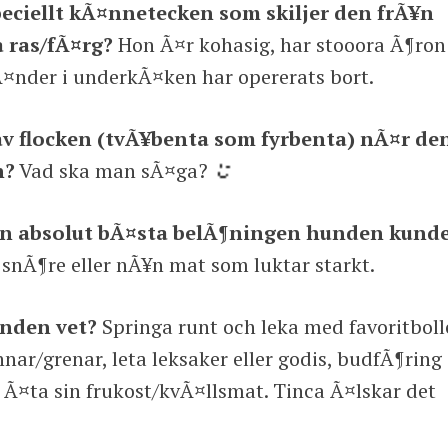
ciellt kÃ¤nnetecken som skiljer den frÃ¥n
 ras/fÃ¤rg?
Hon Ã¤r kohasig, har stooora Ã¶ron
¤nder i underkÃ¤ken har opererats bort.
av flocken (tvÃ¥benta som fyrbenta) nÃ¤r de
n?
Vad ska man sÃ¤ga?
den absolut bÃ¤sta belÃ¶ningen hunden kund
snÃ¶re eller nÃ¥n mat som luktar starkt.
unden vet?
Springa runt och leka med favoritboll
nar/grenar, leta leksaker eller godis, budfÃ¶ring
 Ã¤ta sin frukost/kvÃ¤llsmat. Tinca Ã¤lskar det