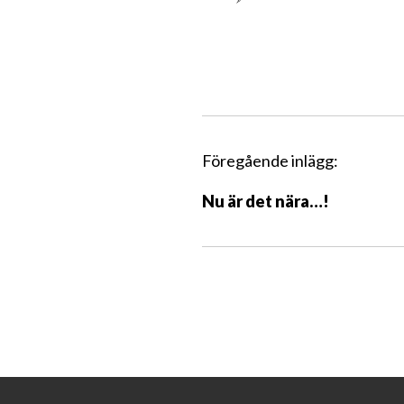
I
Föregående inlägg:
n
Nu är det nära…!
l
ä
g
g
s
n
a
v
i