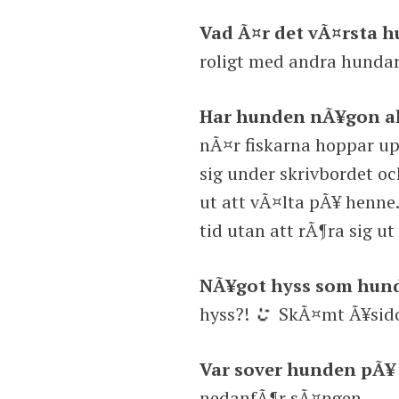
Vad Ã¤r det vÃ¤rsta h
roligt med andra hundar
Har hunden nÃ¥gon all
nÃ¤r fiskarna hoppar upp
sig under skrivbordet o
ut att vÃ¤lta pÃ¥ henne.
tid utan att rÃ¶ra sig ut
NÃ¥got hyss som hund
hyss?!
SkÃ¤mt Ã¥sido,
Var sover hunden pÃ¥
nedanfÃ¶r sÃ¤ngen