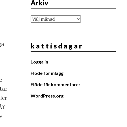
Arkiv
Arkiv
ga
k a t t i s d a g a r
Logga in
Flöde för inlägg
e
Flöde för kommentarer
tar
WordPress.org
ler
Ã¥
v