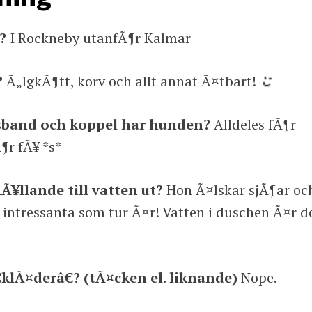
d?
I Rockneby utanfÃ¶r Kalmar
?
Ã„lgkÃ¶tt, korv och allt annat Ã¤tbart!
band och koppel har hunden?
Alldeles fÃ¶r
r fÃ¥ *s*
¥llande till vatten ut?
Hon Ã¤lskar sjÃ¶ar oc
a intressanta som tur Ã¤r! Vatten i duschen Ã¤r d
klÃ¤derâ€? (tÃ¤cken el. liknande)
Nope.