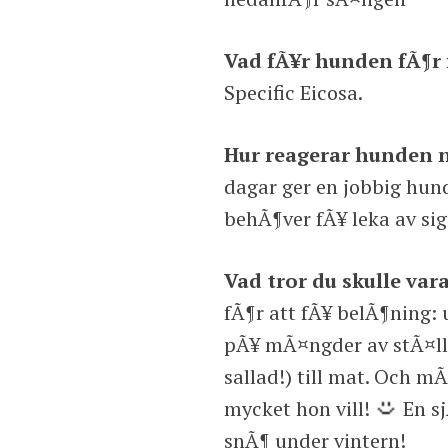
Vad fÃ¥r hunden fÃ¶r 
Specific Eicosa.
Hur reagerar hunden n
dagar ger en jobbig hun
behÃ¶ver fÃ¥ leka av si
Vad tror du skulle va
fÃ¶r att fÃ¥ belÃ¶ning: 
pÃ¥ mÃ¤ngder av stÃ¤lle
sallad!) till mat. Och m
mycket hon vill!
En s
snÃ¶ under vintern!