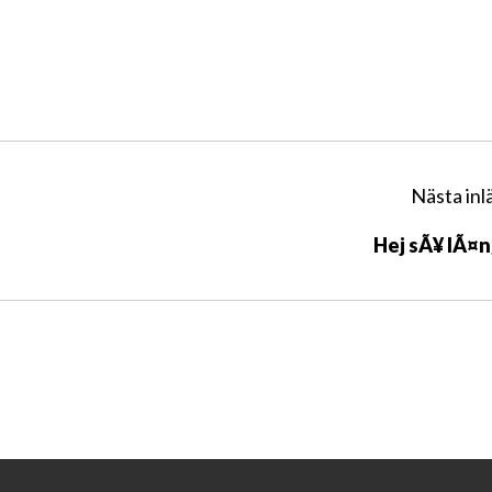
Nästa inl
Hej sÃ¥ lÃ¤