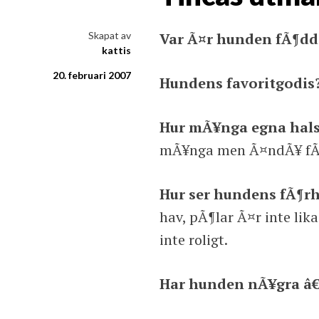
i ord & bild
Skapat av
Var Ã¤r hunden fÃ¶d
kattis
20. februari 2007
Hundens favoritgodis
Hur mÃ¥nga egna hals
mÃ¥nga men Ã¤ndÃ¥ fÃ¶
Hur ser hundens fÃ¶rhÃ
hav, pÃ¶lar Ã¤r inte lik
inte roligt.
Har hunden nÃ¥gra â€