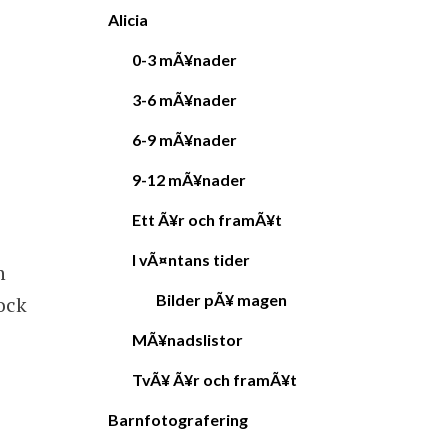
Alicia
0-3 mÃ¥nader
3-6 mÃ¥nader
6-9 mÃ¥nader
9-12 mÃ¥nader
Ett Ã¥r och framÃ¥t
I vÃ¤ntans tider
h
Bilder pÃ¥ magen
ock
MÃ¥nadslistor
TvÃ¥ Ã¥r och framÃ¥t
Barnfotografering