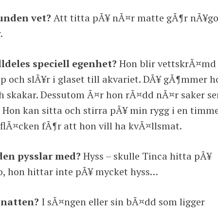
unden vet?
Att titta pÃ¥ nÃ¤r matte gÃ¶r nÃ¥go
.
deles speciell egenhet?
Hon blir vettskrÃ¤md
 och slÃ¥r i glaset till akvariet. DÃ¥ gÃ¶mmer h
ch skakar. Dessutom Ã¤r hon rÃ¤dd nÃ¤r saker se
 Hon kan sitta och stirra pÃ¥ min rygg i en timm
 flÃ¤cken fÃ¶r att hon vill ha kvÃ¤llsmat.
en pysslar med?
Hyss – skulle Tinca hitta pÃ¥
 hon hittar inte pÃ¥ mycket hyss…
 natten?
I sÃ¤ngen eller sin bÃ¤dd som ligger