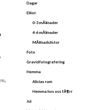
Dagar
Elliot
0-3 mÃ¥nader
4-6 mÃ¥nader
n
MÃ¥nadslistor
Foto
e
Gravidfotografering
Hemma
en,
Alicias rum
Hemma hos oss fÃ¶rr
Jul