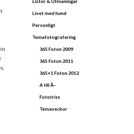
Listor & Utmaningar
t
Livet med hund
Personligt
Temafotografering
on
365 Foton 2009
r
365 Foton 2011
es
365+1 Foton 2012
A till Ã–
Fototriss
Temaveckor