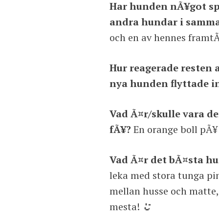
Har hunden nÃ¥got spe
andra hundar i samma
och en av hennes framtÃ
Hur reagerade resten 
nya hunden flyttade i
Vad Ã¤r/skulle vara 
fÃ¥?
En orange boll pÃ¥ 
Vad Ã¤r det bÃ¤sta h
leka med stora tunga pin
mellan husse och matte,
mesta!