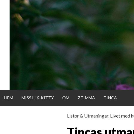
Gå
direkt
till
innehållet
HEM
MISS LI & KITTY
OM
ZTIMMA
TINCA
Listor & Utmaningar
,
Livet med 
KATTISDAGA
Tincas utma