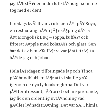
jag fÃ¶rstÃ¥r er andra fullstÃ¤ndigt som inte
tog med er den!
I fredags kvÃ¤ll var vi ute och Ã¥t pÃ¥ Soya,
en restaurang hÃ¤r i JÃ¶nkÃ¶ping dÃ¤r vi
Ã¥t Mongolisk BBQ – soppa, buffÃ© och
friterat Ã¤pple med kolasÃ¥s och glass. Sen
bar det av hemÃ¥t fÃ¶r vi var jÃ¤ttetrÃ¶tta
bÃ¥de jag och Johan.
Hela lÃ¶rdagen tillbringade jag och Tinca
pÃ¥ hundklubben fÃ¶r att vi skulle gÃ¥
igenom de nya lydnadsreglerna. Det var
jÃ¤tteintressant, lÃ¤rorikt och inspirerande,
jag fick en ordentlig nytÃ¤ndning vad
gÃ¤ller lydnadstrÃ¤ning! Det var SÃ… himla