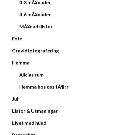
0-3 mÃ¥nader
4-6 mÃ¥nader
MÃ¥nadslistor
Foto
Gravidfotografering
Hemma
Alicias rum
Hemma hos oss fÃ¶rr
Jul
Listor & Utmaningar
Livet med hund
Personligt