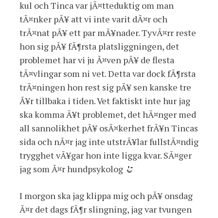
kul och Tinca var jÃ¤tteduktig om man
tÃ¤nker pÃ¥ att vi inte varit dÃ¤r och
trÃ¤nat pÃ¥ ett par mÃ¥nader. TyvÃ¤rr reste
hon sig pÃ¥ fÃ¶rsta platsliggningen, det
problemet har vi ju Ã¤ven pÃ¥ de flesta
tÃ¤vlingar som ni vet. Detta var dock fÃ¶rsta
trÃ¤ningen hon rest sig pÃ¥ sen kanske tre
Ã¥r tillbaka i tiden. Vet faktiskt inte hur jag
ska komma Ã¥t problemet, det hÃ¤nger med
all sannolikhet pÃ¥ osÃ¤kerhet frÃ¥n Tincas
sida och nÃ¤r jag inte utstrÃ¥lar fullstÃ¤ndig
trygghet vÃ¥gar hon inte ligga kvar. SÃ¤ger
jag som Ã¤r hundpsykolog
I morgon ska jag klippa mig och pÃ¥ onsdag
Ã¤r det dags fÃ¶r slingning, jag var tvungen