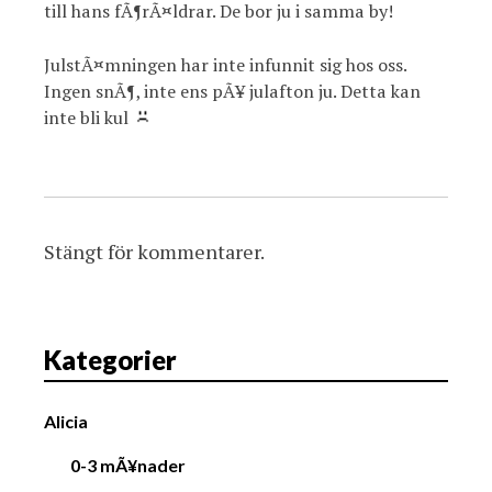
till hans fÃ¶rÃ¤ldrar. De bor ju i samma by!
JulstÃ¤mningen har inte infunnit sig hos oss.
Ingen snÃ¶, inte ens pÃ¥ julafton ju. Detta kan
inte bli kul
Stängt för kommentarer.
Kategorier
Alicia
0-3 mÃ¥nader