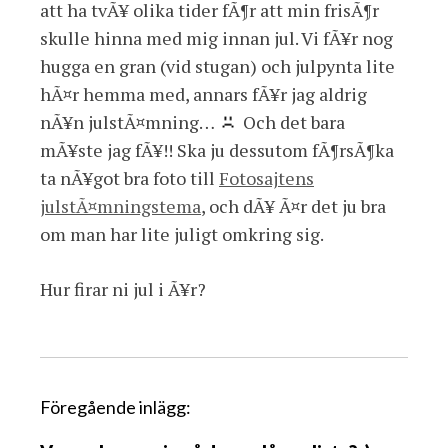
att ha tvÃ¥ olika tider fÃ¶r att min frisÃ¶r
skulle hinna med mig innan jul. Vi fÃ¥r nog
hugga en gran (vid stugan) och julpynta lite
hÃ¤r hemma med, annars fÃ¥r jag aldrig
nÃ¥n julstÃ¤mning…
Och det bara
mÃ¥ste jag fÃ¥!! Ska ju dessutom fÃ¶rsÃ¶ka
ta nÃ¥got bra foto till
Fotosajtens
julstÃ¤mningstema
, och dÃ¥ Ã¤r det ju bra
om man har lite juligt omkring sig.
Hur firar ni jul i Ã¥r?
I
Föregående inlägg:
n