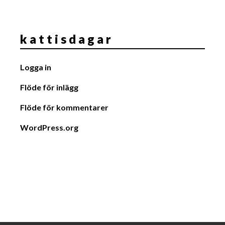
k a t t i s d a g a r
Logga in
Flöde för inlägg
Flöde för kommentarer
WordPress.org