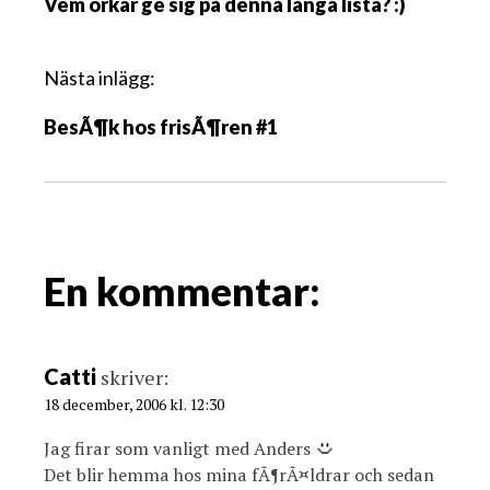
Vem orkar ge sig på denna långa lista? :)
l
ä
g
Nästa inlägg:
g
BesÃ¶k hos frisÃ¶ren #1
s
n
a
v
i
g
En kommentar:
a
t
i
Catti
skriver:
o
18 december, 2006 kl. 12:30
n
Jag firar som vanligt med Anders
Det blir hemma hos mina fÃ¶rÃ¤ldrar och sedan