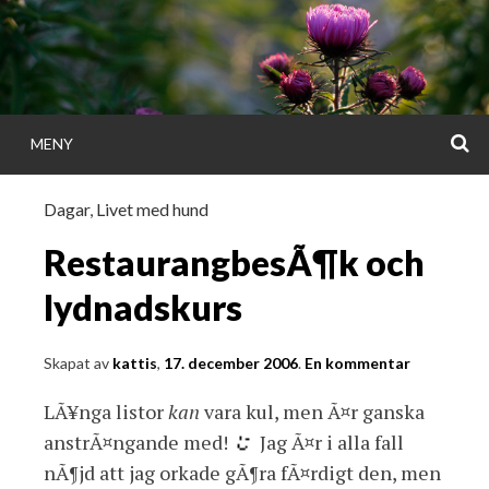
Gå
direkt
till
innehållet
S
MENY
KATTISDAGA
Dagar
,
Livet med hund
i ord & bild
RestaurangbesÃ¶k och
lydnadskurs
Skapat av
kattis
,
17. december 2006
.
En kommentar
LÃ¥nga listor
kan
vara kul, men Ã¤r ganska
anstrÃ¤ngande med!
Jag Ã¤r i alla fall
nÃ¶jd att jag orkade gÃ¶ra fÃ¤rdigt den, men