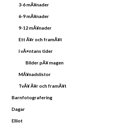
3-6 mÃ¥nader
6-9 mÃ¥nader
9-12 mÃ¥nader
Ett Ã¥r och framÃ¥t
I vÃ¤ntans tider
Bilder pÃ¥ magen
MÃ¥nadslistor
TvÃ¥ Ã¥r och framÃ¥t
Barnfotografering
Dagar
Elliot