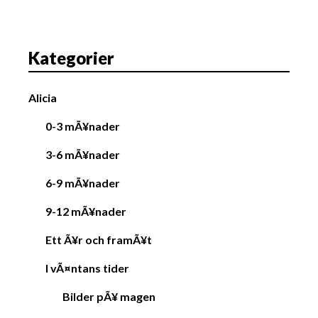
ä
g
g
Kategorier
s
n
Alicia
a
v
0-3 mÃ¥nader
i
3-6 mÃ¥nader
g
a
6-9 mÃ¥nader
t
9-12 mÃ¥nader
i
o
Ett Ã¥r och framÃ¥t
n
I vÃ¤ntans tider
Bilder pÃ¥ magen