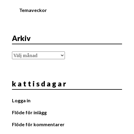
Temaveckor
Arkiv
Arkiv
k a t t i s d a g a r
Logga in
Flöde för inlägg
Flöde för kommentarer