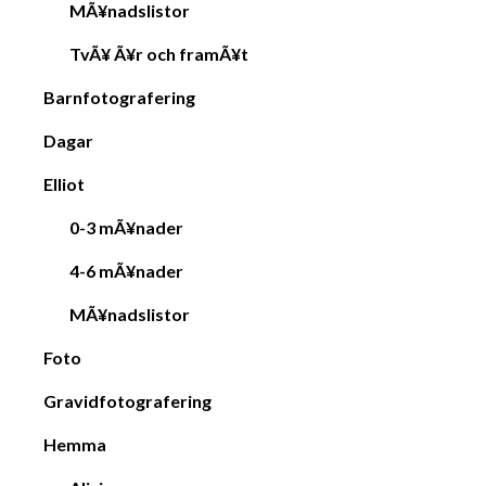
MÃ¥nadslistor
TvÃ¥ Ã¥r och framÃ¥t
Barnfotografering
Dagar
Elliot
0-3 mÃ¥nader
4-6 mÃ¥nader
MÃ¥nadslistor
Foto
Gravidfotografering
Hemma