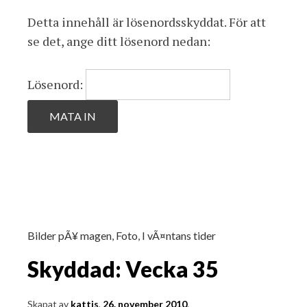
Detta innehåll är lösenordsskyddat. För att
se det, ange ditt lösenord nedan:
Lösenord:
Bilder pÃ¥ magen
,
Foto
,
I vÃ¤ntans tider
Skyddad: Vecka 35
Skapat av
kattis
,
26. november 2010
.