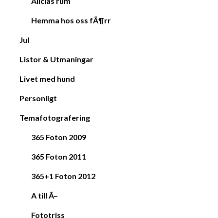
Alicias rum
Hemma hos oss fÃ¶rr
Jul
Listor & Utmaningar
Livet med hund
Personligt
Temafotografering
365 Foton 2009
365 Foton 2011
365+1 Foton 2012
A till Ã–
Fototriss