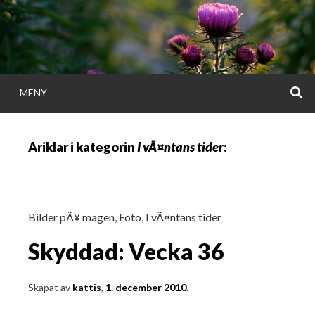
Gå
direkt
till
innehållet
S
MENY
KATTISDAGA
Ariklar i kategorin
I vÃ¤ntans tider
:
i ord & bild
Bilder pÃ¥ magen
,
Foto
,
I vÃ¤ntans tider
Skyddad: Vecka 36
Skapat av
kattis
,
1. december 2010
.