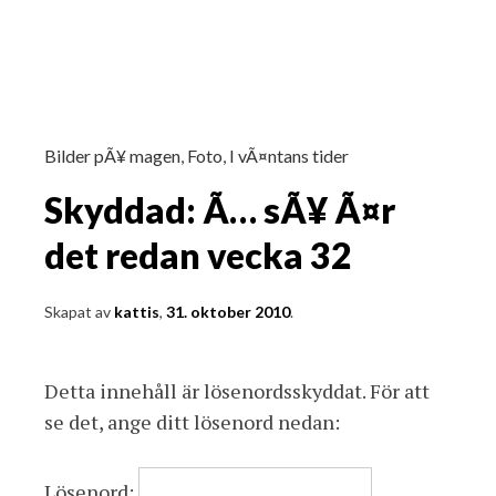
Bilder pÃ¥ magen
,
Foto
,
I vÃ¤ntans tider
Skyddad: Ã… sÃ¥ Ã¤r
det redan vecka 32
Skapat av
kattis
,
31. oktober 2010
.
Detta innehåll är lösenordsskyddat. För att
se det, ange ditt lösenord nedan:
Lösenord: