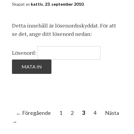
Skapat av
kattis
,
23. september 2010
.
Detta innehåll är lösenordsskyddat. För att
se det, ange ditt lösenord nedan:
Lösenord:
I
← Föregående
1
2
3
4
Nästa
n
→
l