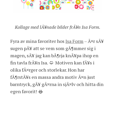
Kollage med lÃ¥nade bilder frÃ¥n Isa Form.
Fyra av mina favoriter hos
Isa Form
– Ã¤r sÃ¥
sugen pÃ¥ att se vem som gÃ¶mmer sig i
magen, sÃ¥ jag kan bÃ¶rja knÃ¥pa ihop en
fin tavla frÃ¥n Isa.
Motiven kan fÃ¥s i
olika fÃ¤rger och storlekar. Hon har
fÃ¶rstÃ¥s en massa andra motiv Ã¤n just
barntryck, gÃ¥ gÃ¤rna in sjÃ¤lv och hitta din
egen favorit!