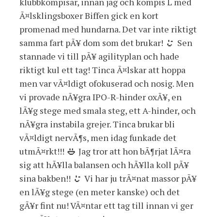
klubbkompisar, innan jag och kompis L med
Ã¤lsklingsboxer Biffen gick en kort
promenad med hundarna. Det var inte riktigt
samma fart pÃ¥ dom som det brukar!
Sen
stannade vi till pÃ¥ agilityplan och hade
riktigt kul ett tag! Tinca Ã¤lskar att hoppa
men var vÃ¤ldigt ofokuserad och nosig. Men
vi provade nÃ¥gra IPO-R-hinder oxÃ¥, en
lÃ¥g stege med smala steg, ett A-hinder, och
nÃ¥gra instabila grejer. Tinca brukar bli
vÃ¤ldigt nervÃ¶s, men idag funkade det
utmÃ¤rkt!!!
Jag tror att hon bÃ¶rjat lÃ¤ra
sig att hÃ¥lla balansen och hÃ¥lla koll pÃ¥
sina bakben!!
Vi har ju trÃ¤nat massor pÃ¥
en lÃ¥g stege (en meter kanske) och det
gÃ¥r fint nu! VÃ¤ntar ett tag till innan vi ger