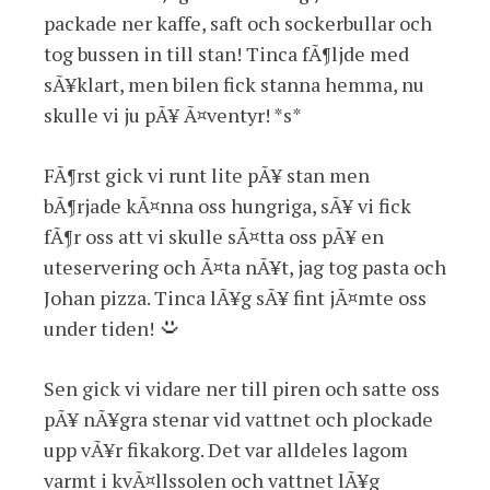
packade ner kaffe, saft och sockerbullar och
tog bussen in till stan! Tinca fÃ¶ljde med
sÃ¥klart, men bilen fick stanna hemma, nu
skulle vi ju pÃ¥ Ã¤ventyr! *s*
FÃ¶rst gick vi runt lite pÃ¥ stan men
bÃ¶rjade kÃ¤nna oss hungriga, sÃ¥ vi fick
fÃ¶r oss att vi skulle sÃ¤tta oss pÃ¥ en
uteservering och Ã¤ta nÃ¥t, jag tog pasta och
Johan pizza. Tinca lÃ¥g sÃ¥ fint jÃ¤mte oss
under tiden!
Sen gick vi vidare ner till piren och satte oss
pÃ¥ nÃ¥gra stenar vid vattnet och plockade
upp vÃ¥r fikakorg. Det var alldeles lagom
varmt i kvÃ¤llssolen och vattnet lÃ¥g