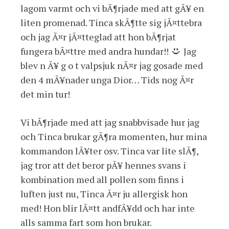
lagom varmt och vi bÃ¶rjade med att gÃ¥ en
liten promenad. Tinca skÃ¶tte sig jÃ¤ttebra
och jag Ã¤r jÃ¤tteglad att hon bÃ¶rjat
fungera bÃ¤ttre med andra hundar!!
Jag
blev n Ã¥ g o t valpsjuk nÃ¤r jag gosade med
den 4 mÃ¥nader unga Dior… Tids nog Ã¤r
det min tur!
Vi bÃ¶rjade med att jag snabbvisade hur jag
och Tinca brukar gÃ¶ra momenten, hur mina
kommandon lÃ¥ter osv. Tinca var lite slÃ¶,
jag tror att det beror pÃ¥ hennes svans i
kombination med all pollen som finns i
luften just nu, Tinca Ã¤r ju allergisk hon
med! Hon blir lÃ¤tt andfÃ¥dd och har inte
alls samma fart som hon brukar.