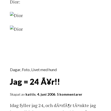
Dior:
Dagar
,
Foto
,
Livet med hund
Jag = 24 Ã¥r!!
Skapat av
kattis
,
4. juni 2006
.
5 kommentarer
Idag fyller jag 24, och dÃ¤rfÃ¶r tÃ¤nkte jag