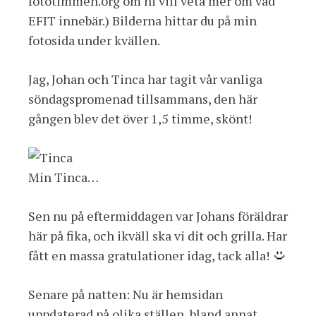
fototimmen.org om ni vill veta mer om vad
EFIT innebär.) Bilderna hittar du på min
fotosida under kvällen.
Jag, Johan och Tinca har tagit vår vanliga
söndagspromenad tillsammans, den här
gången blev det över 1,5 timme, skönt!
Min Tinca…
Sen nu på eftermiddagen var Johans föräldrar
här på fika, och ikväll ska vi dit och grilla. Har
fått en massa gratulationer idag, tack alla!
Senare på natten: Nu är hemsidan
uppdaterad på olika ställen, bland annat