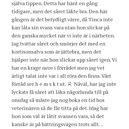
själva tippen. Detta har hänt en gång
tidigare, men det såret läkte bra. Den här
gången är det betydligt värre, då Tinca inte
kan låta sin svans vara utan hon slickar på
den ganska mycket när vi inte är i närheten.
Jag tvättar såret och smörjer det med en
kortisonsalva som är jättebra, men det
hjälper inte när hon slickar upp såret igen. Vi
har en krage nere i förrådet men jag vet
ärligt talat inte var i all röra den finns. Vårt
förråd ser h e m s k t ut.
Nåväl, har jag inte
lyckats få såret att läka någorlunda till på
onsdag så måste jag nog boka en tid hos
veterinären så de får titta på det. Idag har
hon som väl är låtit svansen vara, så det
kanske är på bättringsvägen trots allt…