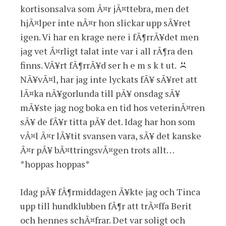
kortisonsalva som Ã¤r jÃ¤ttebra, men det
hjÃ¤lper inte nÃ¤r hon slickar upp sÃ¥ret
igen. Vi har en krage nere i fÃ¶rrÃ¥det men
jag vet Ã¤rligt talat inte var i all rÃ¶ra den
finns. VÃ¥rt fÃ¶rrÃ¥d ser h e m s k t ut.
NÃ¥vÃ¤l, har jag inte lyckats fÃ¥ sÃ¥ret att
lÃ¤ka nÃ¥gorlunda till pÃ¥ onsdag sÃ¥
mÃ¥ste jag nog boka en tid hos veterinÃ¤ren
sÃ¥ de fÃ¥r titta pÃ¥ det. Idag har hon som
vÃ¤l Ã¤r lÃ¥tit svansen vara, sÃ¥ det kanske
Ã¤r pÃ¥ bÃ¤ttringsvÃ¤gen trots allt…
*hoppas hoppas*
Idag pÃ¥ fÃ¶rmiddagen Ã¥kte jag och Tinca
upp till hundklubben fÃ¶r att trÃ¤ffa Berit
och hennes schÃ¤frar. Det var soligt och