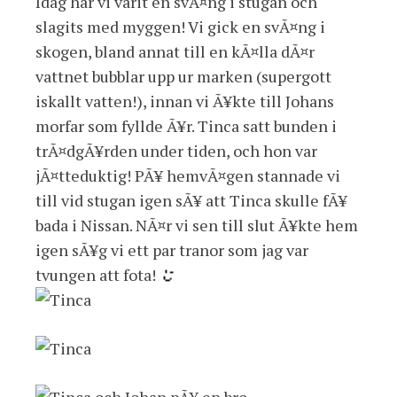
Idag har vi varit en svÃ¤ng i stugan och
slagits med myggen! Vi gick en svÃ¤ng i
skogen, bland annat till en kÃ¤lla dÃ¤r
vattnet bubblar upp ur marken (supergott
iskallt vatten!), innan vi Ã¥kte till Johans
morfar som fyllde Ã¥r. Tinca satt bunden i
trÃ¤dgÃ¥rden under tiden, och hon var
jÃ¤tteduktig! PÃ¥ hemvÃ¤gen stannade vi
till vid stugan igen sÃ¥ att Tinca skulle fÃ¥
bada i Nissan. NÃ¤r vi sen till slut Ã¥kte hem
igen sÃ¥g vi ett par tranor som jag var
tvungen att fota!