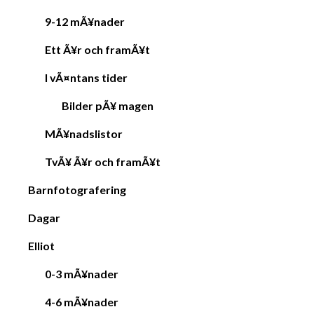
t
9-12 mÃ¥nader
i
o
Ett Ã¥r och framÃ¥t
n
I vÃ¤ntans tider
Bilder pÃ¥ magen
MÃ¥nadslistor
TvÃ¥ Ã¥r och framÃ¥t
Barnfotografering
Dagar
Elliot
0-3 mÃ¥nader
4-6 mÃ¥nader