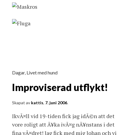
Dagar
,
Livet med hund
Improviserad utflykt!
Skapat av
kattis
,
7. juni 2006
.
IkvÃ¤ll vid 19-tiden fick jag idÃ©n att det
vore roligt att Ã¥ka ivÃ¤g nÃ¥nstans i det
fina vÃ¤dret! Jag fick med mig Johan och vi