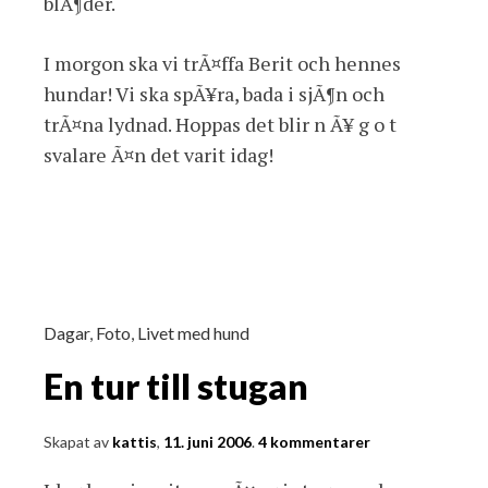
blÃ¶der.
I morgon ska vi trÃ¤ffa Berit och hennes
hundar! Vi ska spÃ¥ra, bada i sjÃ¶n och
trÃ¤na lydnad. Hoppas det blir n Ã¥ g o t
svalare Ã¤n det varit idag!
Dagar
,
Foto
,
Livet med hund
En tur till stugan
Skapat av
kattis
,
11. juni 2006
.
4 kommentarer