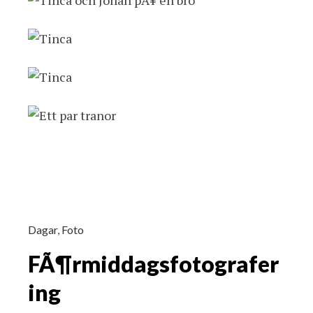
Dagar
,
Foto
FÃ¶rmiddagsfotografer
ing