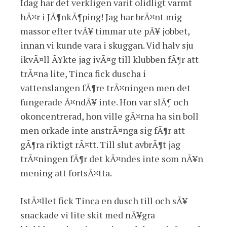
Idag har det verkligen varit olidligt varmt
hÃ¤r i JÃ¶nkÃ¶ping! Jag har brÃ¤nt mig
massor efter tvÃ¥ timmar ute pÃ¥ jobbet,
innan vi kunde vara i skuggan. Vid halv sju
ikvÃ¤ll Ã¥kte jag ivÃ¤g till klubben fÃ¶r att
trÃ¤na lite, Tinca fick duscha i
vattenslangen fÃ¶re trÃ¤ningen men det
fungerade Ã¤ndÃ¥ inte. Hon var slÃ¶ och
okoncentrerad, hon ville gÃ¤rna ha sin boll
men orkade inte anstrÃ¤nga sig fÃ¶r att
gÃ¶ra riktigt rÃ¤tt. Till slut avbrÃ¶t jag
trÃ¤ningen fÃ¶r det kÃ¤ndes inte som nÃ¥n
mening att fortsÃ¤tta.
IstÃ¤llet fick Tinca en dusch till och sÃ¥
snackade vi lite skit med nÃ¥gra