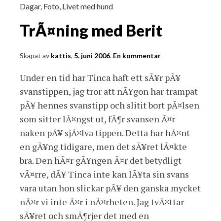
Dagar
,
Foto
,
Livet med hund
TrÃ¤ning med Berit
Skapat av
kattis
,
5. juni 2006
.
En kommentar
Under en tid har Tinca haft ett sÃ¥r pÃ¥
svanstippen, jag tror att nÃ¥gon har trampat
pÃ¥ hennes svanstipp och slitit bort pÃ¤lsen
som sitter lÃ¤ngst ut, fÃ¶r svansen Ã¤r
naken pÃ¥ sjÃ¤lva tippen. Detta har hÃ¤nt
en gÃ¥ng tidigare, men det sÃ¥ret lÃ¤kte
bra. Den hÃ¤r gÃ¥ngen Ã¤r det betydligt
vÃ¤rre, dÃ¥ Tinca inte kan lÃ¥ta sin svans
vara utan hon slickar pÃ¥ den ganska mycket
nÃ¤r vi inte Ã¤r i nÃ¤rheten. Jag tvÃ¤ttar
sÃ¥ret och smÃ¶rjer det med en