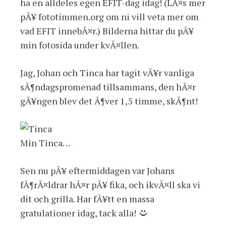
ha en alldeles egen EFIT-dag idag! (LÃ¤s mer
pÃ¥ fototimmen.org om ni vill veta mer om
vad EFIT innebÃ¤r.) Bilderna hittar du pÃ¥
min fotosida under kvÃ¤llen.
Jag, Johan och Tinca har tagit vÃ¥r vanliga
sÃ¶ndagspromenad tillsammans, den hÃ¤r
gÃ¥ngen blev det Ã¶ver 1,5 timme, skÃ¶nt!
Min Tinca…
Sen nu pÃ¥ eftermiddagen var Johans
fÃ¶rÃ¤ldrar hÃ¤r pÃ¥ fika, och ikvÃ¤ll ska vi
dit och grilla. Har fÃ¥tt en massa
gratulationer idag, tack alla!