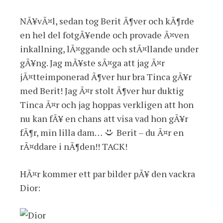
NÃ¥vÃ¤l, sedan tog Berit Ã¶ver och kÃ¶rde
en hel del fotgÃ¥ende och provade Ã¤ven
inkallning, lÃ¤ggande och stÃ¤llande under
gÃ¥ng. Jag mÃ¥ste sÃ¤ga att jag Ã¤r
jÃ¤tteimponerad Ã¶ver hur bra Tinca gÃ¥r
med Berit! Jag Ã¤r stolt Ã¶ver hur duktig
Tinca Ã¤r och jag hoppas verkligen att hon
nu kan fÃ¥ en chans att visa vad hon gÃ¥r
fÃ¶r, min lilla dam…
Berit – du Ã¤r en
rÃ¤ddare i nÃ¶den!! TACK!
HÃ¤r kommer ett par bilder pÃ¥ den vackra
Dior: