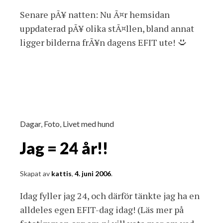
Senare pÃ¥ natten: Nu Ã¤r hemsidan
uppdaterad pÃ¥ olika stÃ¤llen, bland annat
ligger bilderna frÃ¥n dagens EFIT ute!
Dagar
,
Foto
,
Livet med hund
Jag = 24 år!!
Skapat av
kattis
,
4. juni 2006
.
Idag fyller jag 24, och därför tänkte jag ha en
alldeles egen EFIT-dag idag! (Läs mer på