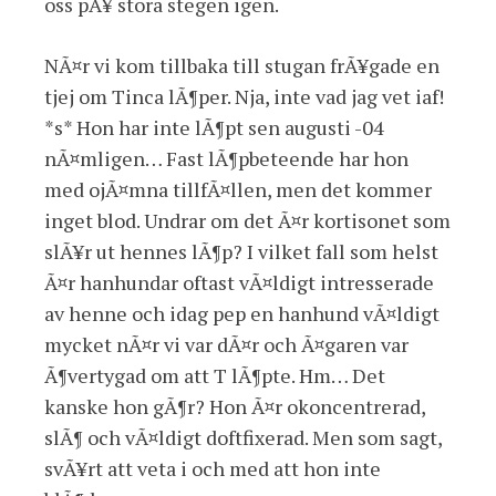
oss pÃ¥ stora stegen igen.
NÃ¤r vi kom tillbaka till stugan frÃ¥gade en
tjej om Tinca lÃ¶per. Nja, inte vad jag vet iaf!
*s* Hon har inte lÃ¶pt sen augusti -04
nÃ¤mligen… Fast lÃ¶pbeteende har hon
med ojÃ¤mna tillfÃ¤llen, men det kommer
inget blod. Undrar om det Ã¤r kortisonet som
slÃ¥r ut hennes lÃ¶p? I vilket fall som helst
Ã¤r hanhundar oftast vÃ¤ldigt intresserade
av henne och idag pep en hanhund vÃ¤ldigt
mycket nÃ¤r vi var dÃ¤r och Ã¤garen var
Ã¶vertygad om att T lÃ¶pte. Hm… Det
kanske hon gÃ¶r? Hon Ã¤r okoncentrerad,
slÃ¶ och vÃ¤ldigt doftfixerad. Men som sagt,
svÃ¥rt att veta i och med att hon inte