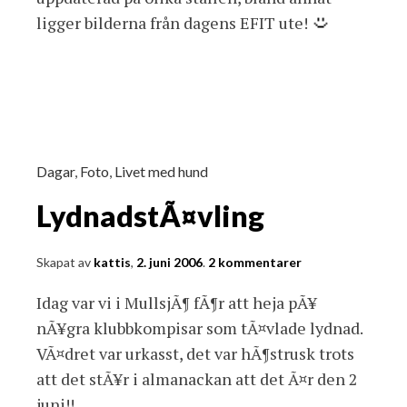
ligger bilderna från dagens EFIT ute!
Dagar
,
Foto
,
Livet med hund
LydnadstÃ¤vling
Skapat av
kattis
,
2. juni 2006
.
2 kommentarer
Idag var vi i MullsjÃ¶ fÃ¶r att heja pÃ¥
nÃ¥gra klubbkompisar som tÃ¤vlade lydnad.
VÃ¤dret var urkasst, det var hÃ¶strusk trots
att det stÃ¥r i almanackan att det Ã¤r den 2
juni!!