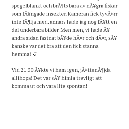
spegelblankt och brÃ¶ts bara av nÃ¥gra fiskar
som fÃ¥ngade insekter. Kameran fick tyvÃ¤rr
inte fÃ¶lja med, annars hade jag nog fÃ¥tt en
del underbara bilder. Men men, vi hade Ã¥
andra sidan fastnat bÃ¥de hÃ¤r och dÃ¤r, sÃ¥
kanske var det bra att den fick stanna
hemma!
Vid 21.30 Ã¥kte vi hem igen, jÃ¤ttenÃ¶jda
allihopa! Det var sÃ¥ himla trevligt att
komma ut och vara lite spontan!