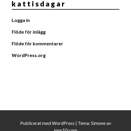
k a t t i s d a g a r
Logga in
Flöde för inlägg
Flöde för kommentarer
WordPress.org
Publicerat med
WordPress
|
Tema:
Simone
av
mor10.com