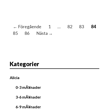
I
← Föregående
1
…
82
83
84
n
85
86
Nästa →
l
ä
g
g
Kategorier
s
n
Alicia
a
v
0-3 mÃ¥nader
i
3-6 mÃ¥nader
g
a
6-9 mÃ¥nader