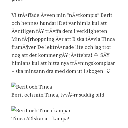
Vi trÃ¤ffade Ã¤ven min ”nÃ¤tkompis” Berit
och hennes hundar! Det var himla kul att
Ã¤ntligen fÃ¥ trÃ¤ffa dem i verkligheten!
Min fÃ¶rhoppning Ã¤r att B ska tÃ¤vla Tinca
framÃ¶ver. De lektrÃ¤nade lite och jag tror
nog att det kommer gÃ¥ jÃ¤ttebra!
SÃ¥
himlans kul att hitta nya trÃ¤ningskompisar
– ska minsann dra med dom ut i skogen!
Berit och min Tinca, tyvÃ¤rr suddig bild
Tinca Ã¤lskar att kampa!