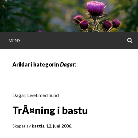
Gå
direkt
till
innehållet
S
MENY
KATTISDAGA
Ariklar i kategorin
Dagar
:
i ord & bild
Dagar
,
Livet med hund
TrÃ¤ning i bastu
Skapat av
kattis
,
12. juni 2006
.