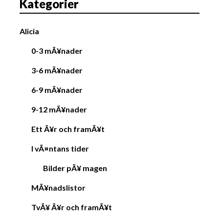
Kategorier
Alicia
0-3 mÃ¥nader
3-6 mÃ¥nader
6-9 mÃ¥nader
9-12 mÃ¥nader
Ett Ã¥r och framÃ¥t
I vÃ¤ntans tider
Bilder pÃ¥ magen
MÃ¥nadslistor
TvÃ¥ Ã¥r och framÃ¥t