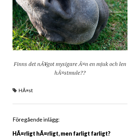
Finns det nÃ¥got mysigare Ã¤n en mjuk och len
hÃ¤stmule??
HÃ¤st
I
Föregående inlägg:
n
HÃ¤rligt hÃ¤rligt, men farligt farligt?
l