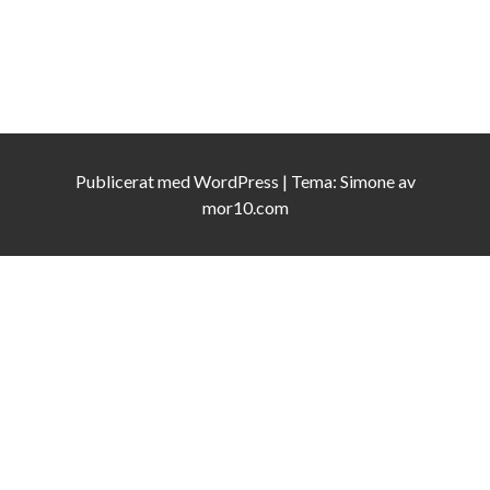
Publicerat med
WordPress
|
Tema:
Simone
av
mor10.com