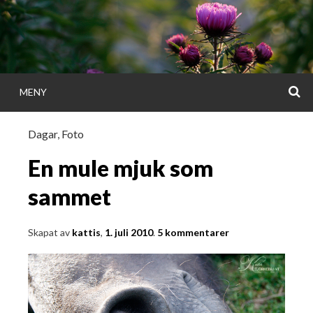
Gå
direkt
till
innehållet
S
MENY
KATTISDAGA
Dagar
,
Foto
i ord & bild
En mule mjuk som
sammet
Skapat av
kattis
,
1. juli 2010
.
5 kommentarer