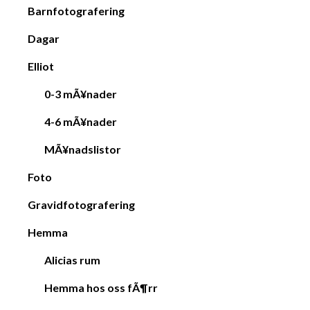
Barnfotografering
Dagar
Elliot
0-3 mÃ¥nader
4-6 mÃ¥nader
MÃ¥nadslistor
Foto
Gravidfotografering
Hemma
Alicias rum
Hemma hos oss fÃ¶rr