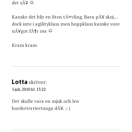
det sÃ¥
Kanske det blir en liten tÃ¤vling. Bara pÃ¥ skoj…
dock inte i agilityklass men hoppklass kanske vore
nÃ¥got fÃ¶r oss
Kram kram
Lotta
skriver:
1 juli, 2010 kl. 13:22
Det skulle vara en mjuk och len
borderterriertunga dÃ¥. ;-)