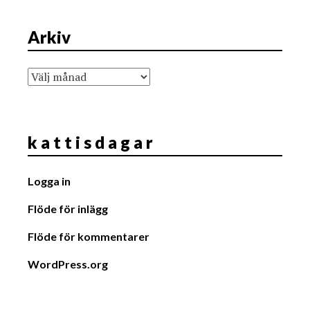
Arkiv
Arkiv
k a t t i s d a g a r
Logga in
Flöde för inlägg
Flöde för kommentarer
WordPress.org