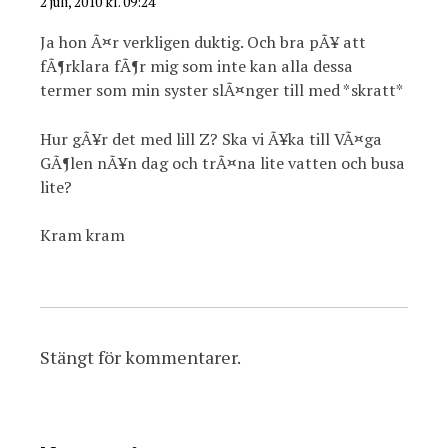
2 juli, 2010 kl. 09:24
Ja hon Ã¤r verkligen duktig. Och bra pÃ¥ att
fÃ¶rklara fÃ¶r mig som inte kan alla dessa
termer som min syster slÃ¤nger till med *skratt*
Hur gÃ¥r det med lill Z? Ska vi Ã¥ka till VÃ¤ga
GÃ¶len nÃ¥n dag och trÃ¤na lite vatten och busa
lite?
Kram kram
Stängt för kommentarer.