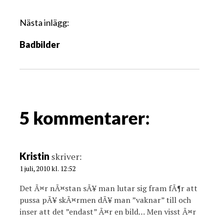
ä
g
Nästa inlägg:
g
Badbilder
s
n
a
v
i
g
5 kommentarer:
a
t
i
Kristin
skriver:
o
1 juli, 2010 kl. 12:52
n
Det Ã¤r nÃ¤stan sÃ¥ man lutar sig fram fÃ¶r att
pussa pÃ¥ skÃ¤rmen dÃ¥ man ”vaknar” till och
inser att det ”endast” Ã¤r en bild… Men visst Ã¤r