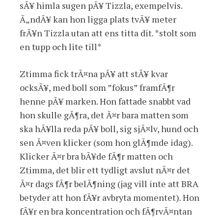
sÃ¥ himla sugen pÃ¥ Tizzla, exempelvis.
Ã„ndÃ¥ kan hon ligga plats tvÃ¥ meter
frÃ¥n Tizzla utan att ens titta dit. *stolt som
en tupp och lite till*
Ztimma fick trÃ¤na pÃ¥ att stÃ¥ kvar
ocksÃ¥, med boll som ”fokus” framfÃ¶r
henne pÃ¥ marken. Hon fattade snabbt vad
hon skulle gÃ¶ra, det Ã¤r bara matten som
ska hÃ¥lla reda pÃ¥ boll, sig sjÃ¤lv, hund och
sen Ã¤ven klicker (som hon glÃ¶mde idag).
Klicker Ã¤r bra bÃ¥de fÃ¶r matten och
Ztimma, det blir ett tydligt avslut nÃ¤r det
Ã¤r dags fÃ¶r belÃ¶ning (jag vill inte att BRA
betyder att hon fÃ¥r avbryta momentet). Hon
fÃ¥r en bra koncentration och fÃ¶rvÃ¤ntan