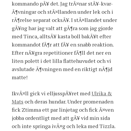
kommando pÃ¥ det. Jag trÃ¤nar stÃ¥-kvar-
Ã¶vningar och stÃ¤llanden under lek och i
rÃ¶relse separat ocksÃ¥. I stÃ¤llandet under
gÃ¥ng har jag valt att gÃ¶ra som jag gjorde
med Tinca, alltsÃ¥ kasta boll bakÃ¥t efter
kommandot fÃ¶r att fÃ¥ en snabb reaktion.
Efter nÃ¥gra repetitioner fÃ¶ll det ner en
liten polett i det lilla flattehuvudet och vi
avslutade Ã¶vningen med en riktigt nÃ¶jd
matte!
IkvÃ¤ll gick vi elljusspÃ¥ret med
Ulrika &
Mats
och deras hundar. Under promenaden
fick Ztimma ett par linjetag och fick Ã¤ven
jobba ordentligt med att gÃ¥ vid min sida
och inte springa ivÃ¤g och leka med Tizzla.