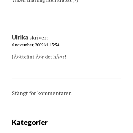
Vilken charmig liten krabat ;-)
Ulrika
skriver:
6 november, 2009 kl. 13:54
JÃ¤ttefint Ã¤r det hÃ¤r!
Stängt för kommentarer.
Kategorier