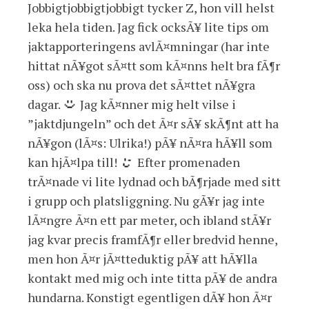
Jobbigtjobbigtjobbigt tycker Z, hon vill helst
leka hela tiden. Jag fick ocksÃ¥ lite tips om
jaktapporteringens avlÃ¤mningar (har inte
hittat nÃ¥got sÃ¤tt som kÃ¤nns helt bra fÃ¶r
oss) och ska nu prova det sÃ¤ttet nÃ¥gra
dagar.
Jag kÃ¤nner mig helt vilse i
”jaktdjungeln” och det Ã¤r sÃ¥ skÃ¶nt att ha
nÃ¥gon (lÃ¤s: Ulrika!) pÃ¥ nÃ¤ra hÃ¥ll som
kan hjÃ¤lpa till!
Efter promenaden
trÃ¤nade vi lite lydnad och bÃ¶rjade med sitt
i grupp och platsliggning. Nu gÃ¥r jag inte
lÃ¤ngre Ã¤n ett par meter, och ibland stÃ¥r
jag kvar precis framfÃ¶r eller bredvid henne,
men hon Ã¤r jÃ¤tteduktig pÃ¥ att hÃ¥lla
kontakt med mig och inte titta pÃ¥ de andra
hundarna. Konstigt egentligen dÃ¥ hon Ã¤r