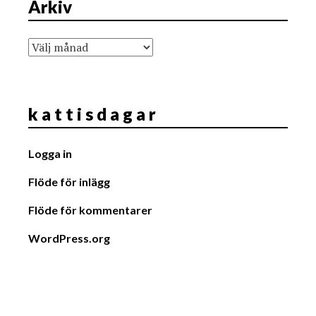
Arkiv
Arkiv
k a t t i s d a g a r
Logga in
Flöde för inlägg
Flöde för kommentarer
WordPress.org