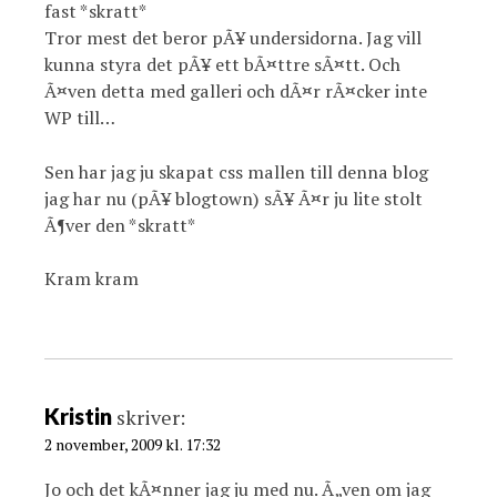
fast *skratt*
Tror mest det beror pÃ¥ undersidorna. Jag vill
kunna styra det pÃ¥ ett bÃ¤ttre sÃ¤tt. Och
Ã¤ven detta med galleri och dÃ¤r rÃ¤cker inte
WP till…
Sen har jag ju skapat css mallen till denna blog
jag har nu (pÃ¥ blogtown) sÃ¥ Ã¤r ju lite stolt
Ã¶ver den *skratt*
Kram kram
Kristin
skriver:
2 november, 2009 kl. 17:32
Jo och det kÃ¤nner jag ju med nu. Ã„ven om jag