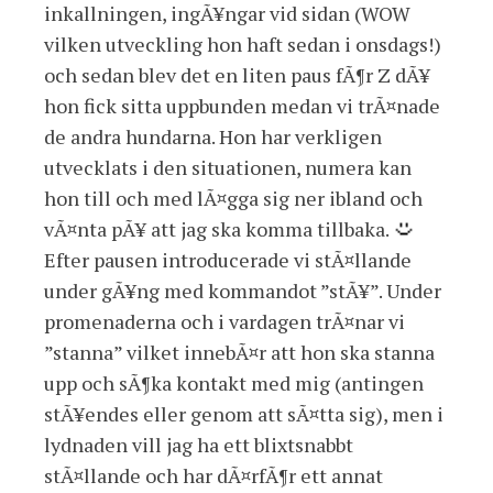
inkallningen, ingÃ¥ngar vid sidan (WOW
vilken utveckling hon haft sedan i onsdags!)
och sedan blev det en liten paus fÃ¶r Z dÃ¥
hon fick sitta uppbunden medan vi trÃ¤nade
de andra hundarna. Hon har verkligen
utvecklats i den situationen, numera kan
hon till och med lÃ¤gga sig ner ibland och
vÃ¤nta pÃ¥ att jag ska komma tillbaka.
Efter pausen introducerade vi stÃ¤llande
under gÃ¥ng med kommandot ”stÃ¥”. Under
promenaderna och i vardagen trÃ¤nar vi
”stanna” vilket innebÃ¤r att hon ska stanna
upp och sÃ¶ka kontakt med mig (antingen
stÃ¥endes eller genom att sÃ¤tta sig), men i
lydnaden vill jag ha ett blixtsnabbt
stÃ¤llande och har dÃ¤rfÃ¶r ett annat