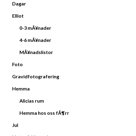
Dagar
Elliot
0-3 mÃ¥nader
4-6 mÃ¥nader
MÃ¥nadslistor
Foto
Gravidfotografering
Hemma
Alicias rum
Hemma hos oss fÃ¶rr
Jul