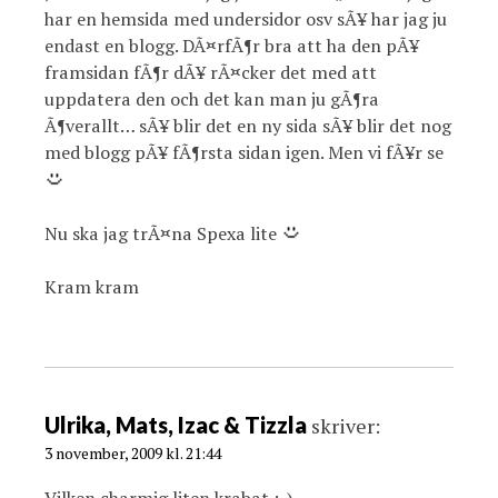
har en hemsida med undersidor osv sÃ¥ har jag ju
endast en blogg. DÃ¤rfÃ¶r bra att ha den pÃ¥
framsidan fÃ¶r dÃ¥ rÃ¤cker det med att
uppdatera den och det kan man ju gÃ¶ra
Ã¶verallt… sÃ¥ blir det en ny sida sÃ¥ blir det nog
med blogg pÃ¥ fÃ¶rsta sidan igen. Men vi fÃ¥r se
Nu ska jag trÃ¤na Spexa lite
Kram kram
Ulrika, Mats, Izac & Tizzla
skriver:
3 november, 2009 kl. 21:44