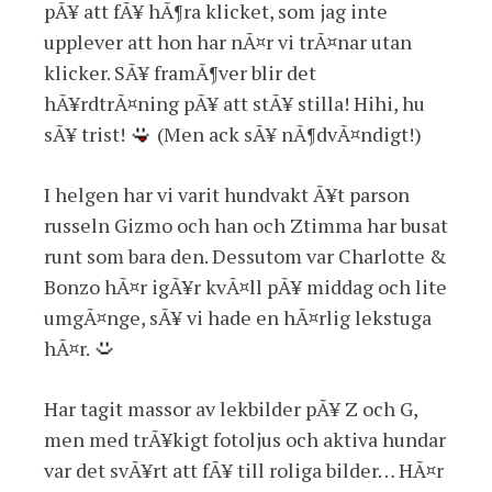
pÃ¥ att fÃ¥ hÃ¶ra klicket, som jag inte
upplever att hon har nÃ¤r vi trÃ¤nar utan
klicker. SÃ¥ framÃ¶ver blir det
hÃ¥rdtrÃ¤ning pÃ¥ att stÃ¥ stilla! Hihi, hu
sÃ¥ trist!
(Men ack sÃ¥ nÃ¶dvÃ¤ndigt!)
I helgen har vi varit hundvakt Ã¥t parson
russeln Gizmo och han och Ztimma har busat
runt som bara den. Dessutom var Charlotte &
Bonzo hÃ¤r igÃ¥r kvÃ¤ll pÃ¥ middag och lite
umgÃ¤nge, sÃ¥ vi hade en hÃ¤rlig lekstuga
hÃ¤r.
Har tagit massor av lekbilder pÃ¥ Z och G,
men med trÃ¥kigt fotoljus och aktiva hundar
var det svÃ¥rt att fÃ¥ till roliga bilder… HÃ¤r