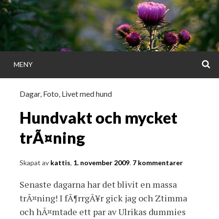
Gå
direkt
till
innehållet
S
MENY
KATTISDAGA
Dagar
,
Foto
,
Livet med hund
i ord & bild
Hundvakt och mycket
trÃ¤ning
Skapat av
kattis
,
1. november 2009
.
7 kommentarer
Senaste dagarna har det blivit en massa
trÃ¤ning! I fÃ¶rrgÃ¥r gick jag och Ztimma
och hÃ¤mtade ett par av Ulrikas dummies