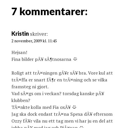
i
g
7 kommentarer:
a
t
i
Kristin
skriver:
o
2 november, 2009 kl. 11:45
n
Hejsan!
Fina bilder pÃ¥ sÃ¶tnosarna
Roligt att trÃ¤ningen gÃ¥r sÃ¥ bra. Vore kul att
trÃ¤ffa er snart fÃ¶r en trÃ¤ning och se vilka
framsteg ni gjort.
Vad sÃ¤gs om i veckan? torsdag kanske pÃ¥
klubben?
TÃ¤nkte kolla med Fia oxÃ¥
Jag ska dock endast trÃ¤na Spexa dÃ¥ eftersom
Ozzy fÃ¥r vila nu ett tag men vi har ju en del att
jobba pÃ¥ med jag och PjÃ¤xan