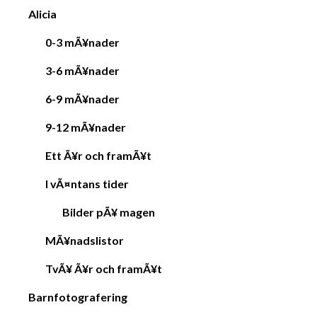
Alicia
0-3 mÃ¥nader
3-6 mÃ¥nader
6-9 mÃ¥nader
9-12 mÃ¥nader
Ett Ã¥r och framÃ¥t
I vÃ¤ntans tider
Bilder pÃ¥ magen
MÃ¥nadslistor
TvÃ¥ Ã¥r och framÃ¥t
Barnfotografering