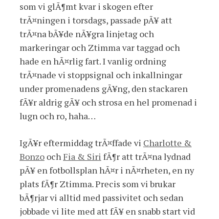
som vi glÃ¶mt kvar i skogen efter
trÃ¤ningen i torsdags, passade pÃ¥ att
trÃ¤na bÃ¥de nÃ¥gra linjetag och
markeringar och Ztimma var taggad och
hade en hÃ¤rlig fart. I vanlig ordning
trÃ¤nade vi stoppsignal och inkallningar
under promenadens gÃ¥ng, den stackaren
fÃ¥r aldrig gÃ¥ och strosa en hel promenad i
lugn och ro, haha…
IgÃ¥r eftermiddag trÃ¤ffade vi
Charlotte &
Bonzo
och
Fia & Siri
fÃ¶r att trÃ¤na lydnad
pÃ¥ en fotbollsplan hÃ¤r i nÃ¤rheten, en ny
plats fÃ¶r Ztimma. Precis som vi brukar
bÃ¶rjar vi alltid med passivitet och sedan
jobbade vi lite med att fÃ¥ en snabb start vid