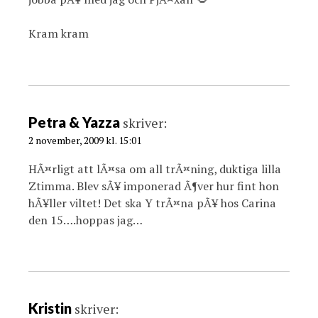
Kram kram
Petra & Yazza
skriver:
2 november, 2009 kl. 15:01
HÃ¤rligt att lÃ¤sa om all trÃ¤ning, duktiga lilla
Ztimma. Blev sÃ¥ imponerad Ã¶ver hur fint hon
hÃ¥ller viltet! Det ska Y trÃ¤na pÃ¥ hos Carina
den 15….hoppas jag…
Kristin
skriver: