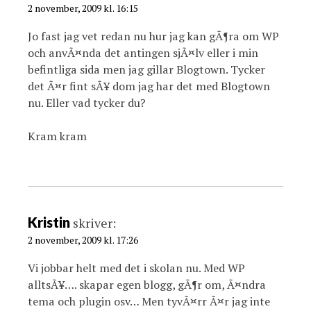
2 november, 2009 kl. 16:15
Jo fast jag vet redan nu hur jag kan gÃ¶ra om WP
och anvÃ¤nda det antingen sjÃ¤lv eller i min
befintliga sida men jag gillar Blogtown. Tycker
det Ã¤r fint sÃ¥ dom jag har det med Blogtown
nu. Eller vad tycker du?
Kram kram
Kristin
skriver:
2 november, 2009 kl. 17:26
Vi jobbar helt med det i skolan nu. Med WP
alltsÃ¥…. skapar egen blogg, gÃ¶r om, Ã¤ndra
tema och plugin osv… Men tyvÃ¤rr Ã¤r jag inte