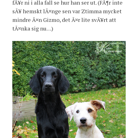
fÃ¥r ni i alla fall se hur han ser ut. (FÃ¶r inte
sÃ¥ hemskt lÃ¤nge sen var Ztimma mycket
mindre Ã¤n Gizmo, det Ã¤r lite svÃ¥rt att
tÃ¤nka sig nu…)