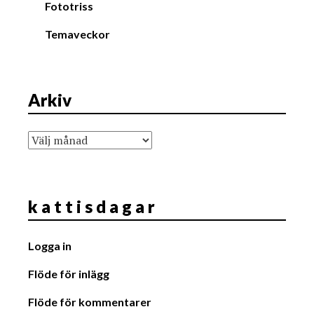
Fototriss
Temaveckor
Arkiv
Arkiv
k a t t i s d a g a r
Logga in
Flöde för inlägg
Flöde för kommentarer