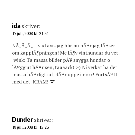
ida
skriver:
17 juli, 2008 kl. 21:51
NÃ„Ã„Ã„….vad avis jag blir nu nÃ¤r jag lÃ¤ser
om kapplÃ¶pningen! Me lÃ¶v vinthundar du vet!
:wink: Ta massa bilder pÃ¥ snygga hundar o
lÃ¤gg ut hÃ¤r sen, taaaack! :-) Ni verkar ha det
massa hÃ¤rligt iaf, dÃ¤r uppe i norr! FortsÃ¤tt
med det! KRAM!
Dunder
skriver:
18 juli, 2008 kl. 15:23