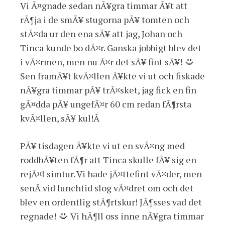
Vi Ã¤gnade sedan nÃ¥gra timmar Ã¥t att
rÃ¶ja i de smÃ¥ stugorna pÃ¥ tomten och
stÃ¤da ur den ena sÃ¥ att jag, Johan och
Tinca kunde bo dÃ¤r. Ganska jobbigt blev det
i vÃ¤rmen, men nu Ã¤r det sÃ¥ fint sÃ¥!
Sen framÃ¥t kvÃ¤llen Ã¥kte vi ut och fiskade
nÃ¥gra timmar pÃ¥ trÃ¤sket, jag fick en fin
gÃ¤dda pÃ¥ ungefÃ¤r 60 cm redan fÃ¶rsta
kvÃ¤llen, sÃ¥ kul!Â
PÃ¥ tisdagen Ã¥kte vi ut en svÃ¤ng med
roddbÃ¥ten fÃ¶r att Tinca skulle fÃ¥ sig en
rejÃ¤l simtur. Vi hade jÃ¤ttefint vÃ¤der, men
senÂ vid lunchtid slog vÃ¤dret om och det
blev en ordentlig stÃ¶rtskur! JÃ¶sses vad det
regnade!
Vi hÃ¶ll oss inne nÃ¥gra timmar