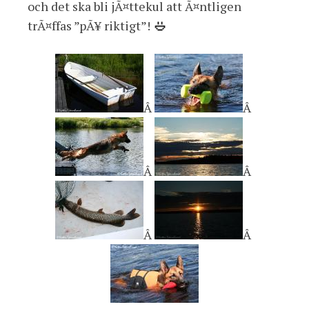
och det ska bli jÃ¤ttekul att Ã¤ntligen
trÃ¤ffas ”pÃ¥ riktigt”!
Â
Â
Â
Â
Â
Â