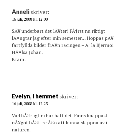
t
i
Anneli
skriver:
o
16 juli, 2008 kl. 12:00
n
SÃ¥ underbart det lÃ¥ter! FÃ¶rst nu riktigt
lÃ¤ngtar jag efter min semester… Hoppas pÃ¥
fartfyllda bilder frÃ¥n racingen – Ã¡ la Bjermo!
HÃ¤lsa Johan.
Kram!
Evelyn, i hemmet
skriver:
16 juli, 2008 kl. 12:23
Vad hÃ¤rligt ni har haft det. Finns knappast
nÃ¥got bÃ¤ttre Ã¤n att kunna slappna av i
naturen.