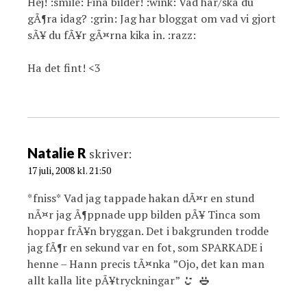
Hej! :smile: Fina bilder! :wink: Vad har/ska du
gÃ¶ra idag? :grin: Jag har bloggat om vad vi gjort
sÃ¥ du fÃ¥r gÃ¤rna kika in. :razz:
Ha det fint! <3
Natalie R
skriver:
17 juli, 2008 kl. 21:50
*fniss* Vad jag tappade hakan dÃ¤r en stund
nÃ¤r jag Ã¶ppnade upp bilden pÃ¥ Tinca som
hoppar frÃ¥n bryggan. Det i bakgrunden trodde
jag fÃ¶r en sekund var en fot, som SPARKADE i
henne – Hann precis tÃ¤nka ”Ojo, det kan man
allt kalla lite pÃ¥tryckningar”