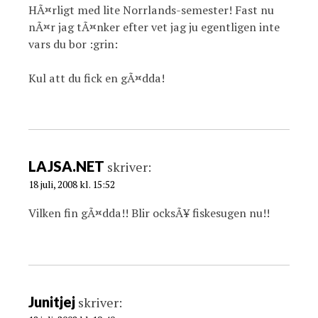
HÃ¤rligt med lite Norrlands-semester! Fast nu
nÃ¤r jag tÃ¤nker efter vet jag ju egentligen inte
vars du bor :grin:
Kul att du fick en gÃ¤dda!
LAJSA.NET
skriver:
18 juli, 2008 kl. 15:52
Vilken fin gÃ¤dda!! Blir ocksÃ¥ fiskesugen nu!!
Junitjej
skriver: