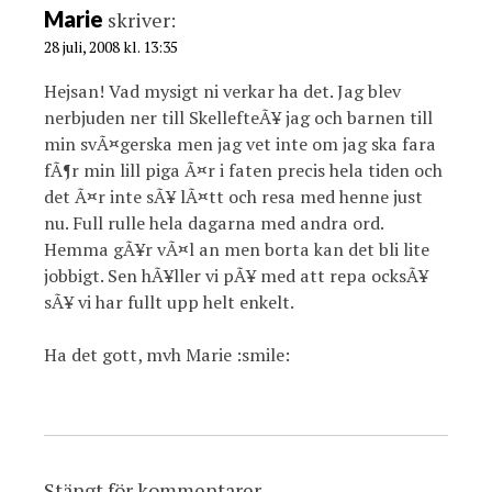
Marie
skriver:
28 juli, 2008 kl. 13:35
Hejsan! Vad mysigt ni verkar ha det. Jag blev
nerbjuden ner till SkellefteÃ¥ jag och barnen till
min svÃ¤gerska men jag vet inte om jag ska fara
fÃ¶r min lill piga Ã¤r i faten precis hela tiden och
det Ã¤r inte sÃ¥ lÃ¤tt och resa med henne just
nu. Full rulle hela dagarna med andra ord.
Hemma gÃ¥r vÃ¤l an men borta kan det bli lite
jobbigt. Sen hÃ¥ller vi pÃ¥ med att repa ocksÃ¥
sÃ¥ vi har fullt upp helt enkelt.
Ha det gott, mvh Marie :smile:
Stängt för kommentarer.