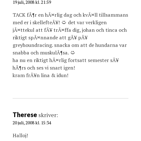
19 juli, 2008 kl. 21:59
TACK fÃ¶r en hÃ¤rlig dag och kvÃ¤ll tillsammans
med er i skellefteÃ¥!
det var verkligen
jÃ¤ttekul att fÃ¥ trÃ¤ffa dig, johan och tinca och
riktigt spÃ¤nnande att gÃ¥ pÃ¥
greyhoundracing. snacka om att de hundarna var
snabba och muskulÃ¶sa.
ha nu en riktigt hÃ¤rlig fortsatt semester sÃ¥
hÃ¶rs och ses vi snart igen!
kram frÃ¥n lina & idun!
Therese
skriver:
20 juli, 2008 kl. 15:34
Halloj!