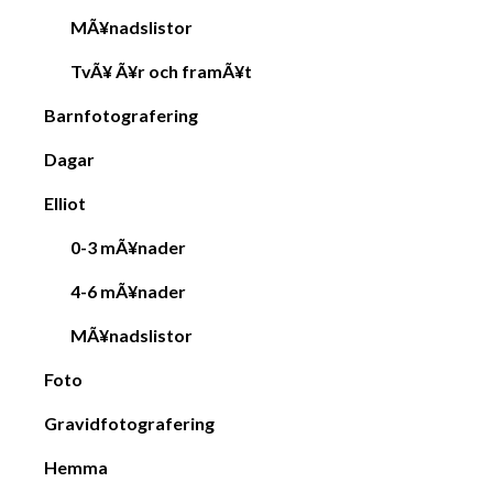
MÃ¥nadslistor
TvÃ¥ Ã¥r och framÃ¥t
Barnfotografering
Dagar
Elliot
0-3 mÃ¥nader
4-6 mÃ¥nader
MÃ¥nadslistor
Foto
Gravidfotografering
Hemma