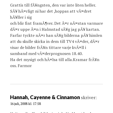
Grattis till fÃ¥ngsten, den var inte liten heller.
SÃ¥ hÃ¤rligt ni har det ,hoppas att vÃ¤dret
hÃ¥ller i sig
och blir fint framÃ¶ver. Det Ã¤r nÃ¤stan varmare
dÃ¤r uppe Ã¤n i Halmstad sÃ¥g jag pÃ¥ kartan.
Farfar tyckte nÃ¤r han sÃ¥g bilderna pÃ¥ himlen
att du skulle skicka in dem till TV4 vÃ¤der, dÃ¤r
visar de bilder frÃ¥n tittare varje kvÃ¤ll i
samband med vÃ¤derprognosen 18.40.
Ha det mysigt och hÃ¤lsa till alla.Kramar frÃ¥n
oss. Farmor
Hannah, Cayenne & Cinnamon
skriver:
16 juli, 2008 kl. 17:58