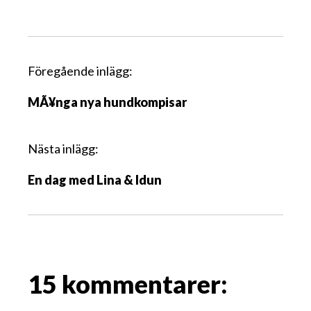
I
Föregående inlägg:
n
MÃ¥nga nya hundkompisar
l
ä
g
Nästa inlägg:
g
En dag med Lina & Idun
s
n
a
v
i
g
15 kommentarer:
a