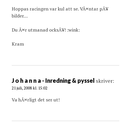
Hoppas racingen var kul att se. VÃ¤ntar pÃ¥
bilder…
Du Ã¤r utmanad ocksÃ¥! :wink:
Kram
J o h a n n a - Inredning & pyssel
skriver:
21 juli, 2008 kl. 15:02
Va hÃ¤rligt det ser ut!