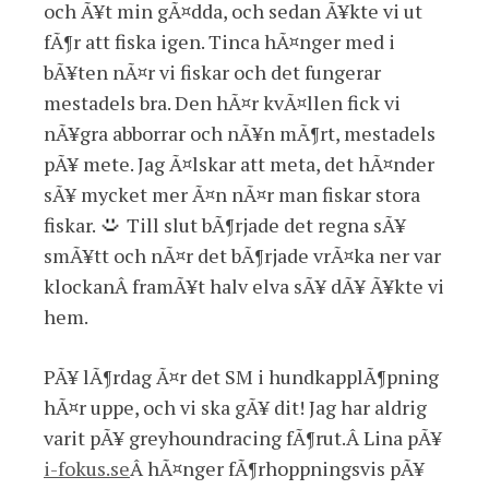
och Ã¥t min gÃ¤dda, och sedan Ã¥kte vi ut
fÃ¶r att fiska igen. Tinca hÃ¤nger med i
bÃ¥ten nÃ¤r vi fiskar och det fungerar
mestadels bra. Den hÃ¤r kvÃ¤llen fick vi
nÃ¥gra abborrar och nÃ¥n mÃ¶rt, mestadels
pÃ¥ mete. Jag Ã¤lskar att meta, det hÃ¤nder
sÃ¥ mycket mer Ã¤n nÃ¤r man fiskar stora
fiskar.
Till slut bÃ¶rjade det regna sÃ¥
smÃ¥tt och nÃ¤r det bÃ¶rjade vrÃ¤ka ner var
klockanÂ framÃ¥t halv elva sÃ¥ dÃ¥ Ã¥kte vi
hem.
PÃ¥ lÃ¶rdag Ã¤r det SM i hundkapplÃ¶pning
hÃ¤r uppe, och vi ska gÃ¥ dit! Jag har aldrig
varit pÃ¥ greyhoundracing fÃ¶rut.Â Lina pÃ¥
i-fokus.se
Â hÃ¤nger fÃ¶rhoppningsvis pÃ¥