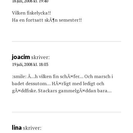
18 juli, 2008 kl. 19:40
Vilken fiskelycka!!
Ha en fortsatt skÃ¶n semester!!
joacim
skriver:
19 juli, 2008 kl. 18:03
:smile: Ã…h vilken fin schÃ¤fer… Och marsch i
badet dessutom… HÃ¤rligt med ledigt och
gÃ¤ddfiske. Stackars gammelgÃ¤ddan bara…
lina
skriver: