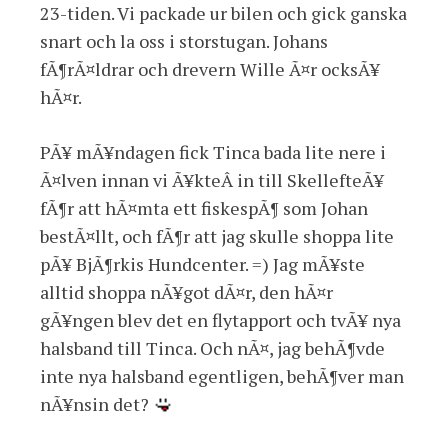
23-tiden. Vi packade ur bilen och gick ganska
snart och la oss i storstugan. Johans
fÃ¶rÃ¤ldrar och drevern Wille Ã¤r ocksÃ¥
hÃ¤r.
PÃ¥ mÃ¥ndagen fick Tinca bada lite nere i
Ã¤lven innan vi Ã¥kteÂ in till SkellefteÃ¥
fÃ¶r att hÃ¤mta ett fiskespÃ¶ som Johan
bestÃ¤llt, och fÃ¶r att jag skulle shoppa lite
pÃ¥ BjÃ¶rkis Hundcenter. =) Jag mÃ¥ste
alltid shoppa nÃ¥got dÃ¤r, den hÃ¤r
gÃ¥ngen blev det en flytapport och tvÃ¥ nya
halsband till Tinca. Och nÃ¤, jag behÃ¶vde
inte nya halsband egentligen, behÃ¶ver man
nÃ¥nsin det?