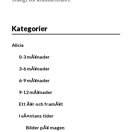
Kategorier
Alicia
0-3 mÃ¥nader
3-6 mÃ¥nader
6-9 mÃ¥nader
9-12 mÃ¥nader
Ett Ã¥r och framÃ¥t
I vÃ¤ntans tider
Bilder pÃ¥ magen