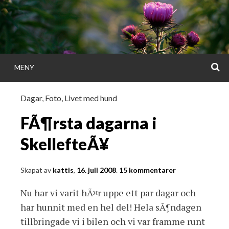
Gå
direkt
till
innehållet
S
MENY
KATTISDAGA
Dagar
,
Foto
,
Livet med hund
i ord & bild
FÃ¶rsta dagarna i
SkellefteÃ¥
Skapat av
kattis
,
16. juli 2008
.
15 kommentarer
Nu har vi varit hÃ¤r uppe ett par dagar och
har hunnit med en hel del! Hela sÃ¶ndagen
tillbringade vi i bilen och vi var framme runt