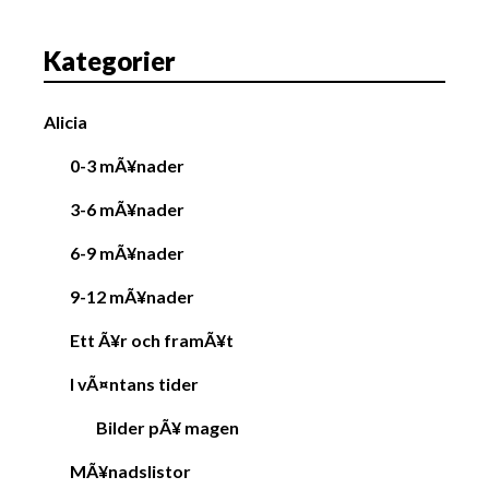
g
a
Kategorier
t
i
Alicia
o
n
0-3 mÃ¥nader
3-6 mÃ¥nader
6-9 mÃ¥nader
9-12 mÃ¥nader
Ett Ã¥r och framÃ¥t
I vÃ¤ntans tider
Bilder pÃ¥ magen
MÃ¥nadslistor