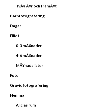
TvÃ¥ Ã¥r och framÃ¥t
Barnfotografering
Dagar
Elliot
0-3 mÃ¥nader
4-6 mÃ¥nader
MÃ¥nadslistor
Foto
Gravidfotografering
Hemma
Alicias rum