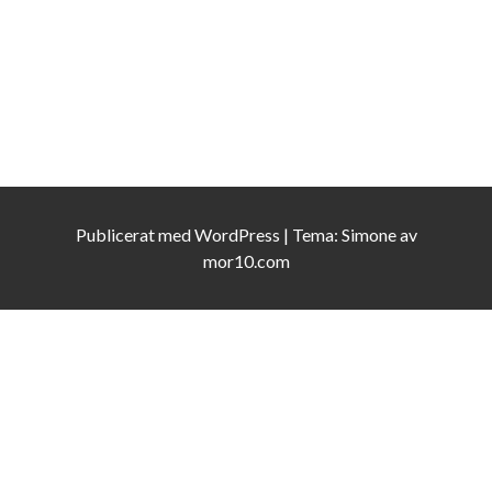
Publicerat med
WordPress
|
Tema:
Simone
av
mor10.com