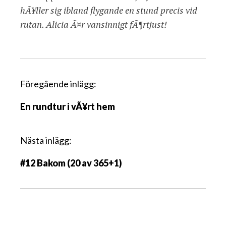
hÃ¥ller sig ibland flygande en stund precis vid
rutan. Alicia Ã¤r vansinnigt fÃ¶rtjust!
I
Föregående inlägg:
n
En rundtur i vÃ¥rt hem
l
ä
g
Nästa inlägg:
g
#12 Bakom (20 av 365+1)
s
n
a
v
i