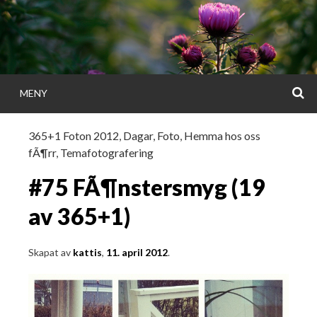
Gå
direkt
till
innehållet
S
MENY
KATTISDAGA
365+1 Foton 2012
,
Dagar
,
Foto
,
Hemma hos oss
fÃ¶rr
,
Temafotografering
i ord & bild
#75 FÃ¶nstersmyg (19
av 365+1)
Skapat av
kattis
,
11. april 2012
.