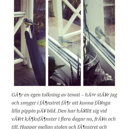
GÃ¶r en egen tolkning av temat – hÃ¤r stÃ¥r jag
och smyger i fÃ¶nstret fÃ¶r att kunna fÃ¥nga
lilla pippin pÃ¥ bild. Den har hÃ¥llit sig vid
vÃ¥rt kÃ¶ksfÃ¶nster i flera dagar nu, frÃ¥n och
till. Hoppar mellan stolen och fÃ¶nstret och