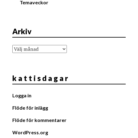
Temaveckor
Arkiv
Arkiv
k a t t i s d a g a r
Logga in
Flöde för inlägg
Flöde för kommentarer
WordPress.org