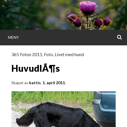
Gå
direkt
till
innehållet
S
MENY
KATTISDAGA
365 Foton 2011
,
Foto
,
Livet med hund
i ord & bild
HuvudlÃ¶s
Skapat av
kattis
,
1. april 2011
.