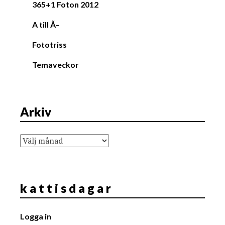
365+1 Foton 2012
A till Ã–
Fototriss
Temaveckor
Arkiv
Arkiv
k a t t i s d a g a r
Logga in