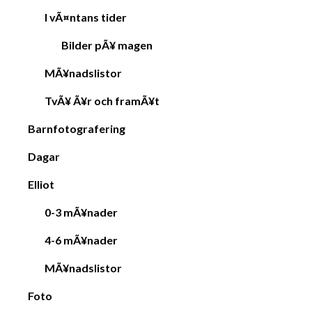
I vÃ¤ntans tider
Bilder pÃ¥ magen
MÃ¥nadslistor
TvÃ¥ Ã¥r och framÃ¥t
Barnfotografering
Dagar
Elliot
0-3 mÃ¥nader
4-6 mÃ¥nader
MÃ¥nadslistor
Foto