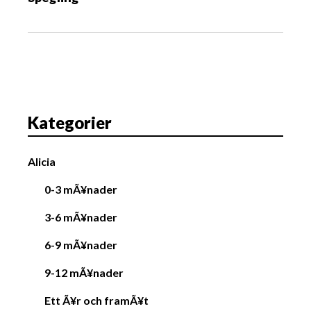
n
a
v
i
g
a
Kategorier
t
i
Alicia
o
n
0-3 mÃ¥nader
3-6 mÃ¥nader
6-9 mÃ¥nader
9-12 mÃ¥nader
Ett Ã¥r och framÃ¥t