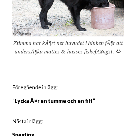
Ztimma har kÃ¶rt ner huvudet i hinken fÃ¶r att
undersÃ¶ka mattes & husses fiskefÃ¥ngst.
I
Föregående inlägg:
n
”Lycka Ã¤r en tumme och en filt”
l
ä
g
Nästa inlägg:
g
Spegling
s