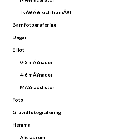
TvÃ¥ Ã¥r och framÃ¥t
Barnfotografering
Dagar
Elliot
0-3 mÃ¥nader
4-6 mÃ¥nader
MÃ¥nadslistor
Foto
Gravidfotografering
Hemma
Alicias rum