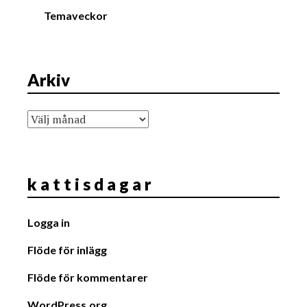
Temaveckor
Arkiv
Arkiv
k a t t i s d a g a r
Logga in
Flöde för inlägg
Flöde för kommentarer
WordPress.org