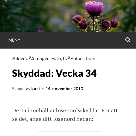
Gå
direkt
till
innehållet
S
MENY
KATTISDAGA
Bilder pÃ¥ magen
,
Foto
,
I vÃ¤ntans tider
i ord & bild
Skyddad: Vecka 34
Skapat av
kattis
,
14. november 2010
.
Detta innehåll är lösenordsskyddat. För att
se det, ange ditt lösenord nedan: