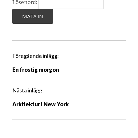
Lösenord:
I
Föregående inlägg:
n
En frostig morgon
l
ä
g
Nästa inlägg:
g
Arkitektur i New York
s
n
a
v