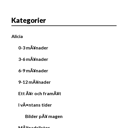
i
g
a
Kategorier
t
i
Alicia
o
n
0-3 mÃ¥nader
3-6 mÃ¥nader
6-9 mÃ¥nader
9-12 mÃ¥nader
Ett Ã¥r och framÃ¥t
I vÃ¤ntans tider
Bilder pÃ¥ magen
MÃ¥nadslistor