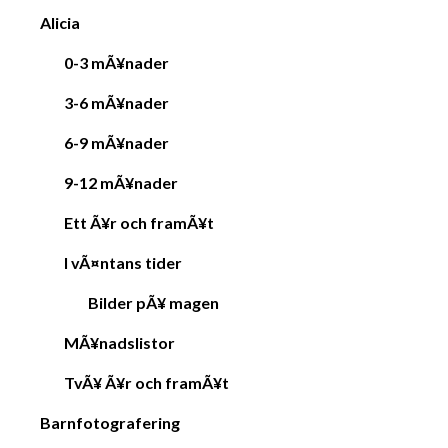
Alicia
0-3 mÃ¥nader
3-6 mÃ¥nader
6-9 mÃ¥nader
9-12 mÃ¥nader
Ett Ã¥r och framÃ¥t
I vÃ¤ntans tider
Bilder pÃ¥ magen
MÃ¥nadslistor
TvÃ¥ Ã¥r och framÃ¥t
Barnfotografering