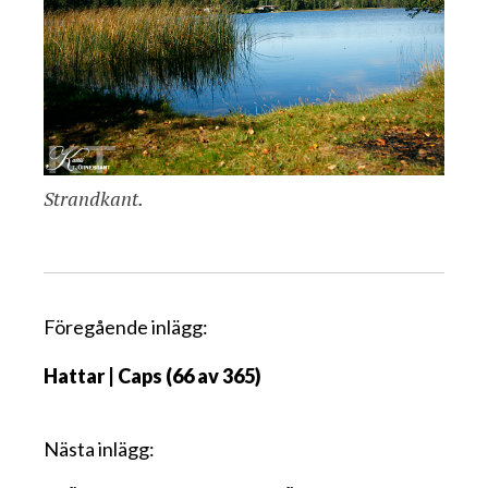
Strandkant.
I
Föregående inlägg:
n
Hattar | Caps (66 av 365)
l
ä
g
Nästa inlägg:
g