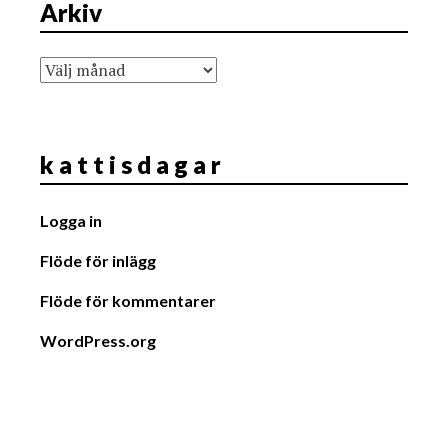
Arkiv
Arkiv
k a t t i s d a g a r
Logga in
Flöde för inlägg
Flöde för kommentarer
WordPress.org