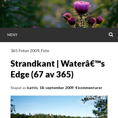
Gå
direkt
till
innehållet
S
MENY
KATTISDAGA
365 Foton 2009
,
Foto
i ord & bild
Strandkant | Waterâ€™s
Edge (67 av 365)
Skapat av
kattis
,
18. september 2009
.
4 kommentarer