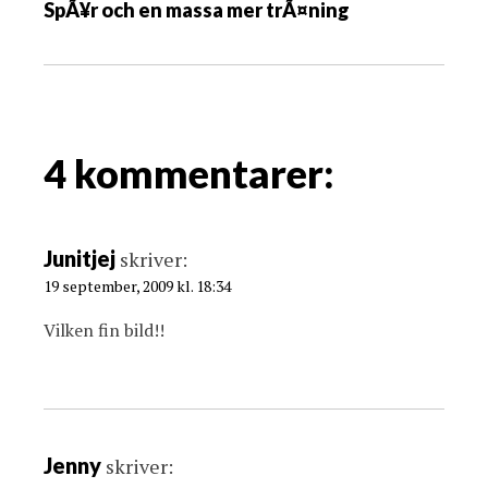
SpÃ¥r och en massa mer trÃ¤ning
s
n
a
v
i
g
4 kommentarer:
a
t
i
Junitjej
skriver:
o
19 september, 2009 kl. 18:34
n
Vilken fin bild!!
Jenny
skriver: