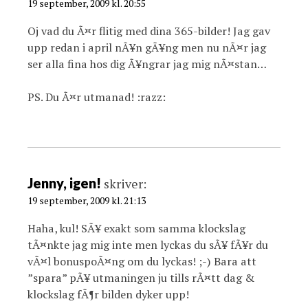
19 september, 2009 kl. 20:55
Oj vad du Ã¤r flitig med dina 365-bilder! Jag gav
upp redan i april nÃ¥n gÃ¥ng men nu nÃ¤r jag
ser alla fina hos dig Ã¥ngrar jag mig nÃ¤stan…
PS. Du Ã¤r utmanad! :razz:
Jenny, igen!
skriver:
19 september, 2009 kl. 21:13
Haha, kul! SÃ¥ exakt som samma klockslag
tÃ¤nkte jag mig inte men lyckas du sÃ¥ fÃ¥r du
vÃ¤l bonuspoÃ¤ng om du lyckas! ;-) Bara att
”spara” pÃ¥ utmaningen ju tills rÃ¤tt dag &
klockslag fÃ¶r bilden dyker upp!