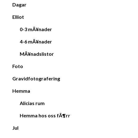
Dagar
Elliot
0-3 mÃ¥nader
4-6 mÃ¥nader
MÃ¥nadslistor
Foto
Gravidfotografering
Hemma
Alicias rum
Hemma hos oss fÃ¶rr
Jul