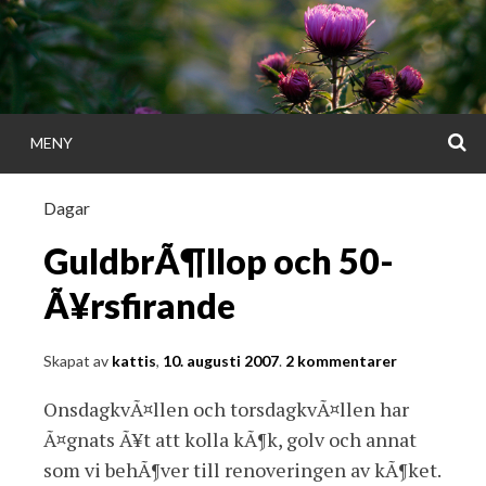
Gå
direkt
till
innehållet
S
MENY
KATTISDAGA
Dagar
i ord & bild
GuldbrÃ¶llop och 50-
Ã¥rsfirande
Skapat av
kattis
,
10. augusti 2007
.
2 kommentarer
OnsdagkvÃ¤llen och torsdagkvÃ¤llen har
Ã¤gnats Ã¥t att kolla kÃ¶k, golv och annat
som vi behÃ¶ver till renoveringen av kÃ¶ket.