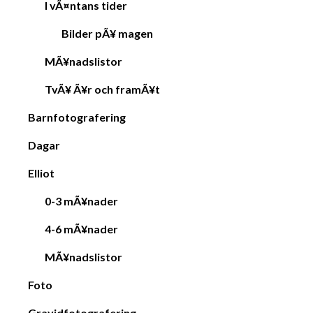
I vÃ¤ntans tider
Bilder pÃ¥ magen
MÃ¥nadslistor
TvÃ¥ Ã¥r och framÃ¥t
Barnfotografering
Dagar
Elliot
0-3 mÃ¥nader
4-6 mÃ¥nader
MÃ¥nadslistor
Foto
Gravidfotografering