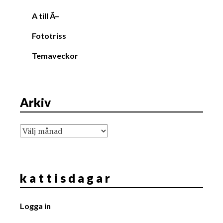
A till Ã–
Fototriss
Temaveckor
Arkiv
Arkiv
k a t t i s d a g a r
Logga in