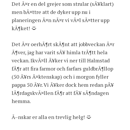
Det Ã¤r en del grejer som strular (sÃ¥klart)
men bÃ¤ttre att de dyker upp nu i
planeringen Ã¤n nÃ¤r vi vÃ¤l sÃ¤tter upp
kÃ¶ket!
Det Ã¤r oerhÃ¶rt skÃ¶nt att jobbveckan Ã¤r
Ã¶ver, jag har varit sÃ¥ himla trÃ¶tt hela
veckan. IkvÃ¤ll Ã¥ker vi ner till Halmstad
fÃ¶r att fira farmor och farfars guldbrÃ¶llop
(50 Ã¥rs Ã¤ktenskap) och i morgon fyller
pappa 50 Ã¥r. Vi Ã¥ker dock hem redan pÃ¥
lÃ¶rdagskvÃ¤llen fÃ¶r att fÃ¥ sÃ¶ndagen
hemma.
Ã–nskar er alla en trevlig helg!