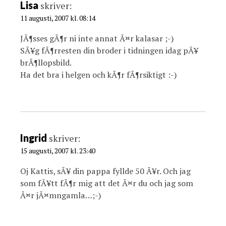
i
Lisa
skriver:
o
11 augusti, 2007 kl. 08:14
n
JÃ¶sses gÃ¶r ni inte annat Ã¤r kalasar ;-)
SÃ¥g fÃ¶rresten din broder i tidningen idag pÃ¥
brÃ¶llopsbild.
Ha det bra i helgen och kÃ¶r fÃ¶rsiktigt :-)
Ingrid
skriver:
15 augusti, 2007 kl. 23:40
Oj Kattis, sÃ¥ din pappa fyllde 50 Ã¥r. Och jag
som fÃ¥tt fÃ¶r mig att det Ã¤r du och jag som
Ã¤r jÃ¤mngamla…;-)