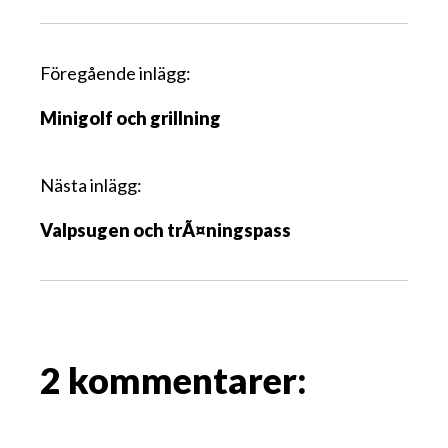
I
Föregående inlägg:
n
Minigolf och grillning
l
ä
g
Nästa inlägg:
g
Valpsugen och trÃ¤ningspass
s
n
a
v
i
g
2 kommentarer:
a
t