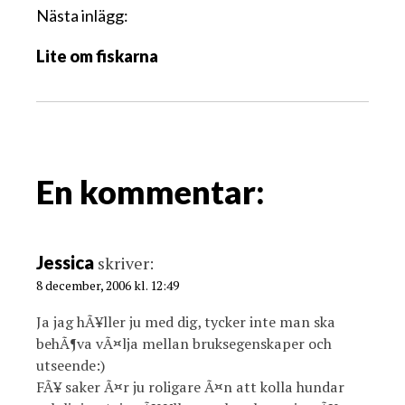
g
Nästa inlägg:
g
Lite om fiskarna
s
n
a
v
i
g
En kommentar:
a
t
i
Jessica
skriver:
o
8 december, 2006 kl. 12:49
n
Ja jag hÃ¥ller ju med dig, tycker inte man ska
behÃ¶va vÃ¤lja mellan bruksegenskaper och
utseende:)
FÃ¥ saker Ã¤r ju roligare Ã¤n att kolla hundar