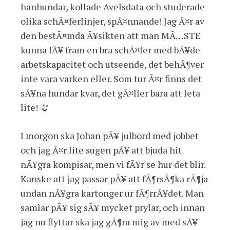
hanhundar, kollade Avelsdata och studerade
olika schÃ¤ferlinjer, spÃ¤nnande! Jag Ã¤r av
den bestÃ¤mda Ã¥sikten att man MÃ…STE
kunna fÃ¥ fram en bra schÃ¤fer med bÃ¥de
arbetskapacitet och utseende, det behÃ¶ver
inte vara varken eller. Som tur Ã¤r finns det
sÃ¥na hundar kvar, det gÃ¤ller bara att leta
lite!
I morgon ska Johan pÃ¥ julbord med jobbet
och jag Ã¤r lite sugen pÃ¥ att bjuda hit
nÃ¥gra kompisar, men vi fÃ¥r se hur det blir.
Kanske att jag passar pÃ¥ att fÃ¶rsÃ¶ka rÃ¶ja
undan nÃ¥gra kartonger ur fÃ¶rrÃ¥det. Man
samlar pÃ¥ sig sÃ¥ mycket prylar, och innan
jag nu flyttar ska jag gÃ¶ra mig av med sÃ¥