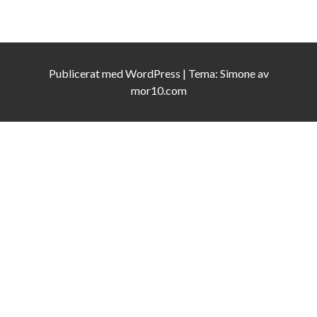
Publicerat med
WordPress
|
Tema:
Simone
av
mor10.com