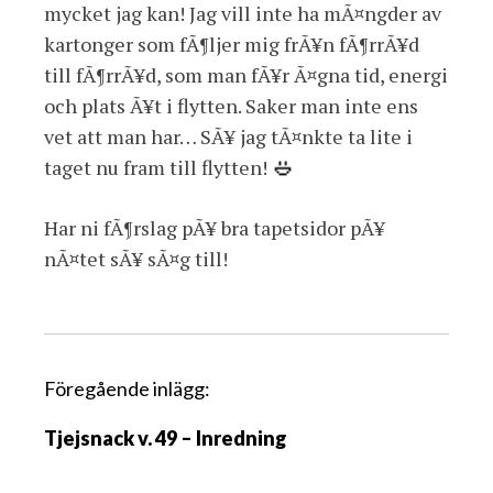
mycket jag kan! Jag vill inte ha mÃ¤ngder av
kartonger som fÃ¶ljer mig frÃ¥n fÃ¶rrÃ¥d
till fÃ¶rrÃ¥d, som man fÃ¥r Ã¤gna tid, energi
och plats Ã¥t i flytten. Saker man inte ens
vet att man har… SÃ¥ jag tÃ¤nkte ta lite i
taget nu fram till flytten!
Har ni fÃ¶rslag pÃ¥ bra tapetsidor pÃ¥
nÃ¤tet sÃ¥ sÃ¤g till!
I
Föregående inlägg:
n
Tjejsnack v. 49 – Inredning
l
ä