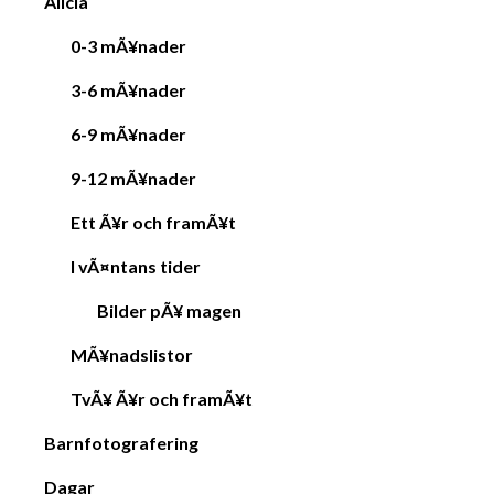
Alicia
0-3 mÃ¥nader
3-6 mÃ¥nader
6-9 mÃ¥nader
9-12 mÃ¥nader
Ett Ã¥r och framÃ¥t
I vÃ¤ntans tider
Bilder pÃ¥ magen
MÃ¥nadslistor
TvÃ¥ Ã¥r och framÃ¥t
Barnfotografering
Dagar