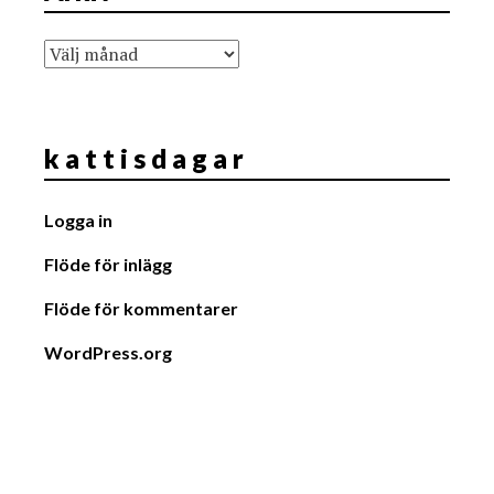
Arkiv
k a t t i s d a g a r
Logga in
Flöde för inlägg
Flöde för kommentarer
WordPress.org