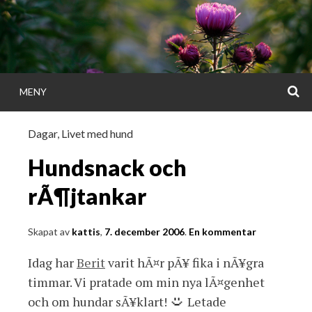
Gå
direkt
till
innehållet
S
MENY
KATTISDAGA
Dagar
,
Livet med hund
i ord & bild
Hundsnack och
rÃ¶jtankar
Skapat av
kattis
,
7. december 2006
.
En kommentar
Idag har
Berit
varit hÃ¤r pÃ¥ fika i nÃ¥gra
timmar. Vi pratade om min nya lÃ¤genhet
och om hundar sÃ¥klart!
Letade