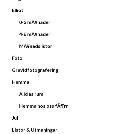
Elliot
0-3 mÃ¥nader
4-6 mÃ¥nader
MÃ¥nadslistor
Foto
Gravidfotografering
Hemma
Alicias rum
Hemma hos oss fÃ¶rr
Jul
Listor & Utmaningar