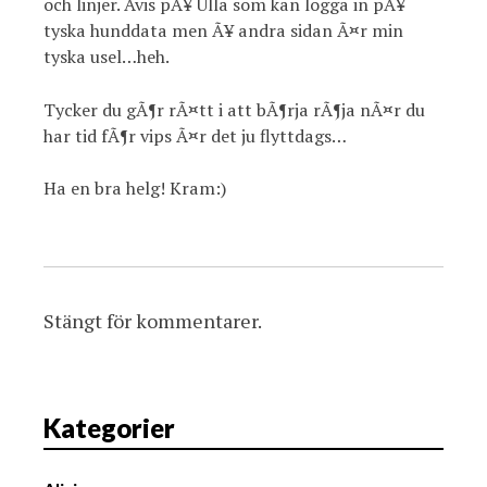
och linjer. Avis pÃ¥ Ulla som kan logga in pÃ¥
tyska hunddata men Ã¥ andra sidan Ã¤r min
tyska usel…heh.
Tycker du gÃ¶r rÃ¤tt i att bÃ¶rja rÃ¶ja nÃ¤r du
har tid fÃ¶r vips Ã¤r det ju flyttdags…
Ha en bra helg! Kram:)
Stängt för kommentarer.
Kategorier